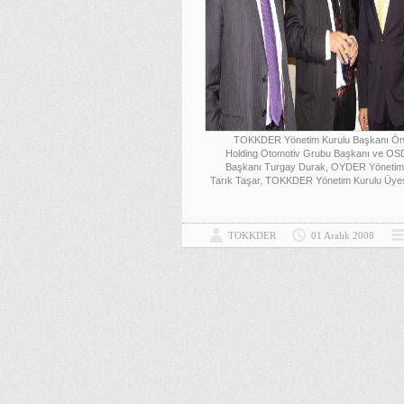
TOKKDER Yönetim Kurulu Başkanı Ön
Holding Otomotiv Grubu Başkanı ve OS
Başkanı Turgay Durak, OYDER Yönetim 
Tarık Taşar, TOKKDER Yönetim Kurulu Üye
TOKKDER
01 Aralık 2008