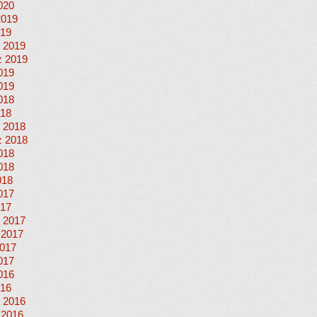
020
2019
019
 2019
 2019
019
019
018
018
 2018
 2018
018
018
018
017
017
 2017
 2017
017
017
016
016
 2016
 2016