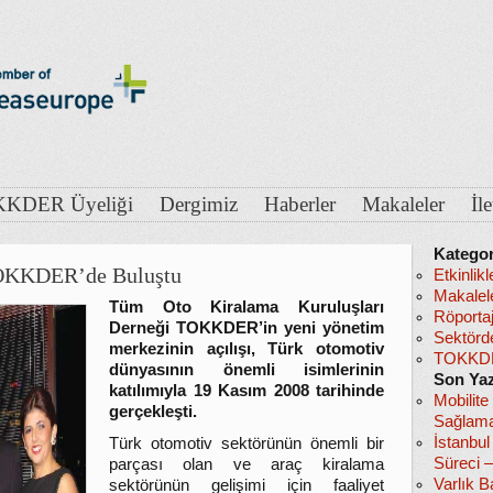
KDER Üyeliği
Dergimiz
Haberler
Makaleler
İl
Kategor
TOKKDER’de Buluştu
Etkinlikl
Makalel
Tüm Oto Kiralama Kuruluşları
Röportaj
Derneği TOKKDER’in yeni yönetim
Sektörd
merkezinin açılışı, Türk otomotiv
TOKKDE
dünyasının önemli isimlerinin
Son Yaz
katılımıyla 19 Kasım 2008 tarihinde
Mobilite
gerçekleşti.
Sağlama
İstanbu
Türk otomotiv sektörünün önemli bir
Süreci 
parçası olan ve araç kiralama
Varlık B
sektörünün gelişimi için faaliyet