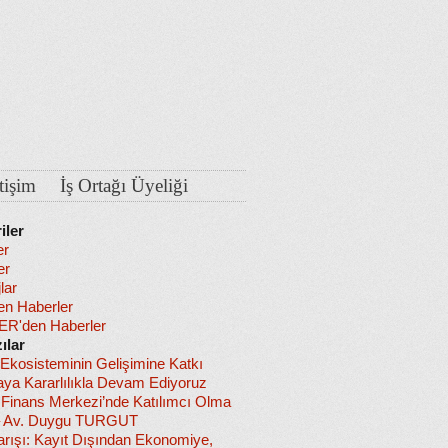
etişim
İş Ortağı Üyeliği
iler
er
er
lar
en Haberler
R'den Haberler
ılar
 Ekosisteminin Gelişimine Katkı
ya Kararlılıkla Devam Ediyoruz
l Finans Merkezi’nde Katılımcı Olma
– Av. Duygu TURGUT
arışı: Kayıt Dışından Ekonomiye,