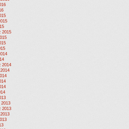
016
16
015
2015
015
 2015
015
015
015
2014
014
 2014
 2014
014
014
014
014
013
 2013
 2013
 2013
013
13