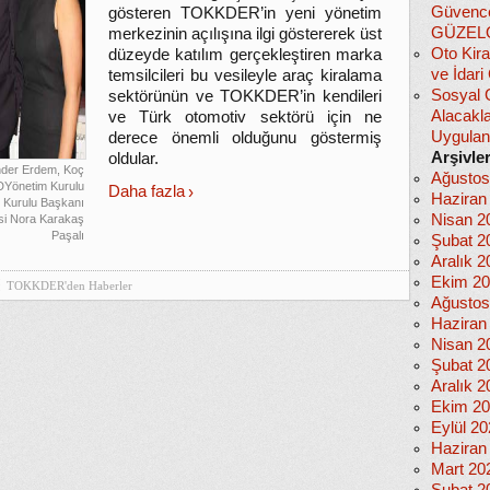
Güvencel
gösteren TOKKDER’in yeni yönetim
GÜZEL
merkezinin açılışına ilgi göstererek üst
Oto Kira
düzeyde katılım gerçekleştiren marka
ve İdar
temsilcileri bu vesileyle araç kiralama
Sosyal 
sektörünün ve TOKKDER’in kendileri
Alacakla
ve Türk otomotiv sektörü için ne
Uygula
derece önemli olduğunu göstermiş
Arşivle
oldular.
der Erdem, Koç
Ağustos
DYönetim Kurulu
Daha fazla
Haziran
Kurulu Başkanı
Nisan 2
si Nora Karakaş
Paşalı
Şubat 2
Aralık 2
Ekim 2
TOKKDER'den Haberler
Ağustos
Haziran
Nisan 2
Şubat 2
Aralık 2
Ekim 2
Eylül 2
Haziran
Mart 20