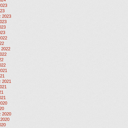
024
2023
023
 2023
023
023
023
2022
022
 2022
022
22
022
2021
021
 2021
021
21
021
2020
020
 2020
 2020
020