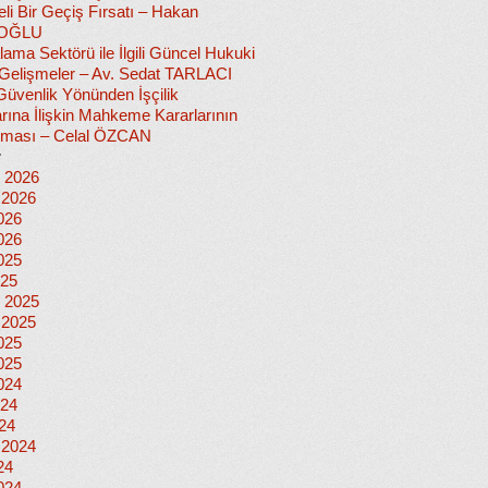
i Bir Geçiş Fırsatı – Hakan
OĞLU
lama Sektörü ile İlgili Güncel Hukuki
i Gelişmeler – Av. Sedat TARLACI
Güvenlik Yönünden İşçilik
rına İlişkin Mahkeme Kararlarının
nması – Celal ÖZCAN
r
 2026
 2026
026
026
025
025
 2025
 2025
025
025
024
024
024
 2024
24