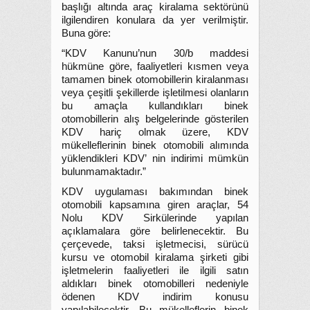
başlığı altında araç kiralama sektörünü
ilgilendiren konulara da yer verilmiştir.
Buna göre:
“KDV Kanunu’nun 30/b maddesi
hükmüne göre, faaliyetleri kısmen veya
tamamen binek otomobillerin kiralanması
veya çeşitli şekillerde işletilmesi olanların
bu amaçla kullandıkları binek
otomobillerin alış belgelerinde gösterilen
KDV hariç olmak üzere, KDV
mükelleflerinin binek otomobili alımında
yüklendikleri KDV’ nin indirimi mümkün
bulunmamaktadır.”
KDV uygulaması bakımından binek
otomobili kapsamına giren araçlar, 54
Nolu KDV Sirkülerinde yapılan
açıklamalara göre belirlenecektir. Bu
çerçevede, taksi işletmecisi, sürücü
kursu ve otomobil kiralama şirketi gibi
işletmelerin faaliyetleri ile ilgili satın
aldıkları binek otomobilleri nedeniyle
ödenen KDV indirim konusu