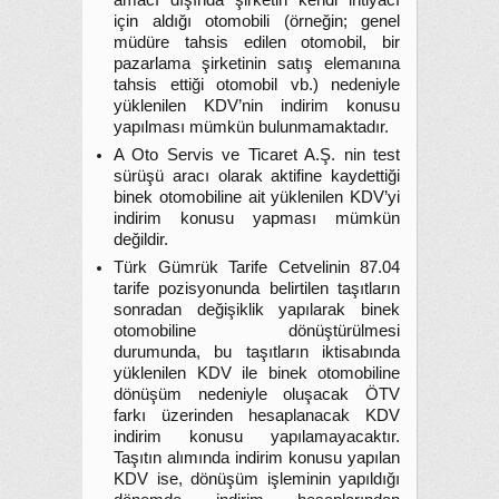
amacı dışında şirketin kendi ihtiyacı
için aldığı otomobili (örneğin; genel
müdüre tahsis edilen otomobil, bir
pazarlama şirketinin satış elemanına
tahsis ettiği otomobil vb.) nedeniyle
yüklenilen KDV’nin indirim konusu
yapılması mümkün bulunmamaktadır.
A Oto Servis ve Ticaret A.Ş. nin test
sürüşü aracı olarak aktifine kaydettiği
binek otomobiline ait yüklenilen KDV’yi
indirim konusu yapması mümkün
değildir.
Türk Gümrük Tarife Cetvelinin 87.04
tarife pozisyonunda belirtilen taşıtların
sonradan değişiklik yapılarak binek
otomobiline dönüştürülmesi
durumunda, bu taşıtların iktisabında
yüklenilen KDV ile binek otomobiline
dönüşüm nedeniyle oluşacak ÖTV
farkı üzerinden hesaplanacak KDV
indirim konusu yapılamayacaktır.
Taşıtın alımında indirim konusu yapılan
KDV ise, dönüşüm işleminin yapıldığı