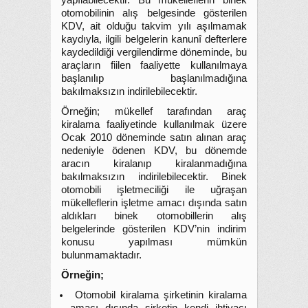
yapılabilecektir. Bu mükelleflerin binek
otomobilinin alış belgesinde gösterilen
KDV, ait olduğu takvim yılı aşılmamak
kaydıyla, ilgili belgelerin kanunî defterlere
kaydedildiği vergilendirme döneminde, bu
araçların fiilen faaliyette kullanılmaya
başlanılıp başlanılmadığına
bakılmaksızın indirilebilecektir.
Örneğin; mükellef tarafından araç
kiralama faaliyetinde kullanılmak üzere
Ocak 2010 döneminde satın alınan araç
nedeniyle ödenen KDV, bu dönemde
aracın kiralanıp kiralanmadığına
bakılmaksızın indirilebilecektir. Binek
otomobili işletmeciliği ile uğraşan
mükelleflerin işletme amacı dışında satın
aldıkları binek otomobillerin alış
belgelerinde gösterilen KDV’nin indirim
konusu yapılması mümkün
bulunmamaktadır.
Örneğin;
Otomobil kiralama şirketinin kiralama