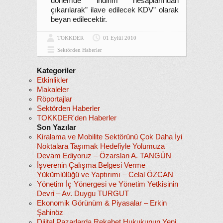
dönemde indirim hesaplarından
çıkarılarak” ilave edilecek KDV” olarak
beyan edilecektir.
TOKKDER
01 Eylül 2010
Sektörden Haberler
Kategoriler
Etkinlikler
Makaleler
Röportajlar
Sektörden Haberler
TOKKDER'den Haberler
Son Yazılar
Kiralama ve Mobilite Sektörünü Çok Daha İyi
Noktalara Taşımak Hedefiyle Yolumuza
Devam Ediyoruz – Özarslan A. TANGÜN
İşverenin Çalışma Belgesi Verme
Yükümlülüğü ve Yaptırımı – Celal ÖZCAN
Yönetim İç Yönergesi ve Yönetim Yetkisinin
Devri – Av. Duygu TURGUT
Ekonomik Görünüm & Piyasalar – Erkin
Şahinöz
Dijital Pazarlarda Rekabet Hukukunun Yeni