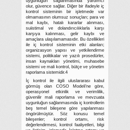
uygunluğun sağlanmasında yardımcı
olur, güvence sağlar. Diğer bir ifadeyle iç
kontrol sisteminin bir işletmede var
olmamasının olumsuz sonuçları; para ve
mal kaybı, hatalı kararlar alınması,
suiistimal ve dolandırıcılıklarla karşı
karşıya kalınması, gelir kaybı ve
amaçlara ulaşılamamasıdır. Bu özellikleri
ile iç kontrol sisteminin etki alanları;
organizasyon yapısı ve yetkilendirme
sistemi, politikalar ve yazılı prosedürler,
insan kaynakları yönetimi, muhasebe
sistemi ve mali kontrol, bütçe ve yönetim
raporlama sistemidir.4
İç kontrol ile ilgili uluslararası kabul
görmüş olan COSO Modeli’ne göre,
operasyonel etkinlik ve verimlilik,
güvenilir mali raporlama ve mevzuata
uygunluğun sağlanmasında iç kontrollerin
beş temel bileşene göre yapılanması
öngörülmüştür. Söz konusu temel
bileşenler; kontrol ortamı, risk
değerlendirmesi, kontrol faaliyetleri, bilgi