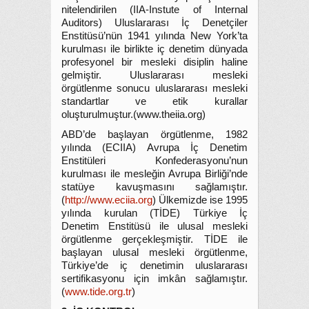
nitelendirilen (IIA-Instute of Internal
Auditors) Uluslararası İç Denetçiler
Enstitüsü’nün 1941 yılında New York’ta
kurulması ile birlikte iç denetim dünyada
profesyonel bir mesleki disiplin haline
gelmiştir. Uluslararası mesleki
örgütlenme sonucu uluslararası mesleki
standartlar ve etik kurallar
oluşturulmuştur.(www.theiia.org)
ABD’de başlayan örgütlenme, 1982
yılında (ECIIA) Avrupa İç Denetim
Enstitüleri Konfederasyonu’nun
kurulması ile mesleğin Avrupa Birliği’nde
statüye kavuşmasını sağlamıştır.
(
http://www.eciia.org
) Ülkemizde ise 1995
yılında kurulan (TİDE) Türkiye İç
Denetim Enstitüsü ile ulusal mesleki
örgütlenme gerçekleşmiştir. TİDE ile
başlayan ulusal mesleki örgütlenme,
Türkiye’de iç denetimin uluslararası
sertifikasyonu için imkân sağlamıştır.
(
www.tide.org.tr
)