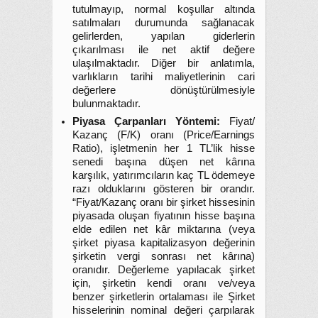
tutulmayıp, normal koşullar altında
satılmaları durumunda sağlanacak
gelirlerden, yapılan giderlerin
çıkarılması ile net aktif değere
ulaşılmaktadır. Diğer bir anlatımla,
varlıkların tarihi maliyetlerinin cari
değerlere dönüştürülmesiyle
bulunmaktadır.
Piyasa Çarpanları Yöntemi:
Fiyat/
Kazanç (F/K) oranı (Price/Earnings
Ratio), işletmenin her 1 TL’lik hisse
senedi başına düşen net kârına
karşılık, yatırımcıların kaç TL ödemeye
razı olduklarını gösteren bir orandır.
“Fiyat/Kazanç oranı bir şirket hissesinin
piyasada oluşan fiyatının hisse başına
elde edilen net kâr miktarına (veya
şirket piyasa kapitalizasyon değerinin
şirketin vergi sonrası net kârına)
oranıdır. Değerleme yapılacak şirket
için, şirketin kendi oranı ve/veya
benzer şirketlerin ortalaması ile Şirket
hisselerinin nominal değeri çarpılarak