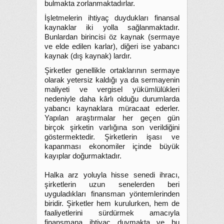
bulmakta zorlanmaktadırlar.
İşletmelerin ihtiyaç duydukları finansal
kaynaklar iki yolla sağlanmaktadır.
Bunlardan birincisi öz kaynak (sermaye
ve elde edilen karlar), diğeri ise yabancı
kaynak (dış kaynak) lardır.
Şirketler genellikle ortaklarının sermaye
olarak yetersiz kaldığı ya da sermayenin
maliyeti ve vergisel yükümlülükleri
nedeniyle daha kârlı olduğu durumlarda
yabancı kaynaklara müracaat ederler.
Yapılan araştırmalar her geçen gün
birçok şirketin varlığına son verildiğini
göstermektedir. Şirketlerin işası ve
kapanması ekonomiler içinde büyük
kayıplar doğurmaktadır.
Halka arz yoluyla hisse senedi ihracı,
şirketlerin uzun senelerden beri
uyguladıkları finansman yöntemlerinden
biridir. Şirketler hem kurulurken, hem de
faaliyetlerini sürdürmek amacıyla
finansmana ihtiyaç duymakta ve bu