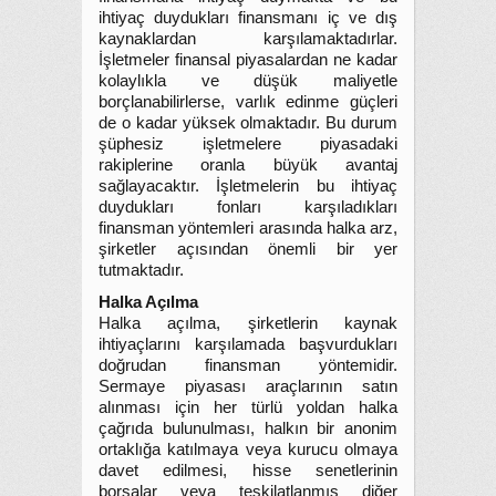
ihtiyaç duydukları finansmanı iç ve dış
kaynaklardan karşılamaktadırlar.
İşletmeler finansal piyasalardan ne kadar
kolaylıkla ve düşük maliyetle
borçlanabilirlerse, varlık edinme güçleri
de o kadar yüksek olmaktadır. Bu durum
şüphesiz işletmelere piyasadaki
rakiplerine oranla büyük avantaj
sağlayacaktır. İşletmelerin bu ihtiyaç
duydukları fonları karşıladıkları
finansman yöntemleri arasında halka arz,
şirketler açısından önemli bir yer
tutmaktadır.
Halka Açılma
Halka açılma, şirketlerin kaynak
ihtiyaçlarını karşılamada başvurdukları
doğrudan finansman yöntemidir.
Sermaye piyasası araçlarının satın
alınması için her türlü yoldan halka
çağrıda bulunulması, halkın bir anonim
ortaklığa katılmaya veya kurucu olmaya
davet edilmesi, hisse senetlerinin
borsalar veya teşkilatlanmış diğer