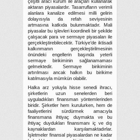
çeşitli aracı kurum ile araçları kullanarak
aktaran piyasalardır. Tasarrufların verimli
alanlara kanalize edilmesi milli gelirin
dolayısıyla da refah seviyesinin
artmasına katkıda bulunmaktadır. Mali
piyasalar bu işlevleri koordineli bir şekilde
çalışacak para ve sermaye piyasaları ile
gerçekleştirebilecektir. Türkiye’de iktisadi
kalkınmanın gerçekleştirilmesinin
önündeki engellerin başında yeterli
sermaye birikiminin sağlanamaması
gelmektedir. Sermaye birikiminin
artırılması ancak halkın bu birikime
katılmasıyla mümkün olabilir.
Halka arz yoluyla hisse senedi ihracı,
şirketlerin uzun senelerden beri
uyguladıkları finansman yöntemlerinden
biridir. Şirketler hem kurulurken, hem de
faaliyetlerini sürdürmek amacıyla
finansmana ihtiyaç duymakta ve bu
ihtiyaç duydukları finansmanı iç ve dış
kaynaklardan karşılamaktadırlar.
İşletmeler finansal piyasalardan ne kadar