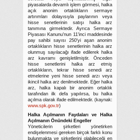
piyasalarda devamlı işlem görmesi, halka
açık anonim ortaklıkların sermaye
artırımları dolayısıyla paylarının veya
hisse senetlerinin satışı halka arz
tanımına girmektedir. Ayrıca Sermaye
Piyasası Kanunu’nun 11’inci maddesinde
pay sahibi sayısı 250’yi aşan anonim
ortaklıkların hisse senetlerinin halka arz
olunmuş sayılacağı ifade edilerek halka
arz kavramı genişletilmiştir. Önceden
hisse senetlerini halka arz etmiş
ortaklıkların, tekrar hisse senedi arz
etmelerine yeni hisse senedi arzı veya
ikincil halka arz denilmektedir. Eğer halka
arz, halka kapalı bir anonim ortaklık
tarafından ilk defa yapılırsa, bu halka
açılma olarak ifade edilmektedir. (kaynak:
www.spk.gov.tr
)
Halka Açılmanın Faydaları ve Halka
Açılmanın Önündeki Engeller
Yöneticilerin şirketleri yönetirken
endişelenmesi gereken birçok farklı konu
bulunmakta ve şirketlerini olabileceği en