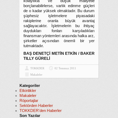
kolaylıkla ve düşük maliyetle
borçlanabilirlerse, varlık edinme güçleri
de o kadar yüksek olmaktadır. Bu durum
şüphesiz işletmelere piyasadaki
rakiplerine oranla büyük avantaj
sağlayacaktır. İşletmelerin bu ihtiyaç
duydukları fonları karşıladıkları
finansman yöntemleri arasında halka arz,
şirketler açısından önemli bir yer
tutmaktadır.
BAŞ DENETÇİ METİN ETKİN / BAKER
TILLY GÜRELİ
TOKKDER
02 Temmuz 2011
Makaleler
Kategoriler
Etkinlikler
Makaleler
Röportajlar
Sektörden Haberler
TOKKDER'den Haberler
Son Yazılar