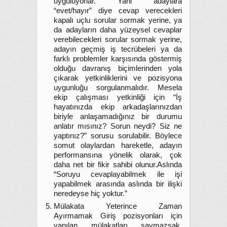
uyguluyorlar. Yani adaylara
“evet/hayır” diye cevap verecekleri
kapalı uçlu sorular sormak yerine, ya
da adayların daha yüzeysel cevaplar
verebilecekleri sorular sormak yerine,
adayın geçmiş iş tecrübeleri ya da
farklı problemler karşısında göstermiş
olduğu davranış biçimlerinden yola
çıkarak yetkinliklerini ve pozisyona
uygunluğu sorgulanmalıdır. Mesela
ekip çalışması yetkinliği için “İş
hayatınızda ekip arkadaşlarınızdan
biriyle anlaşamadığınız bir durumu
anlatır mısınız? Sorun neydi? Siz ne
yaptınız?” sorusu sorulabilir. Böylece
somut olaylardan hareketle, adayın
performansına yönelik olarak, çok
daha net bir fikir sahibi olunur.Aslında
“Soruyu cevaplayabilmek ile işi
yapabilmek arasında aslında bir ilişki
neredeyse hiç yoktur.”
Mülakata Yeterince Zaman
Ayırmamak Giriş pozisyonları için
yapılan mülakatları saymazsak,