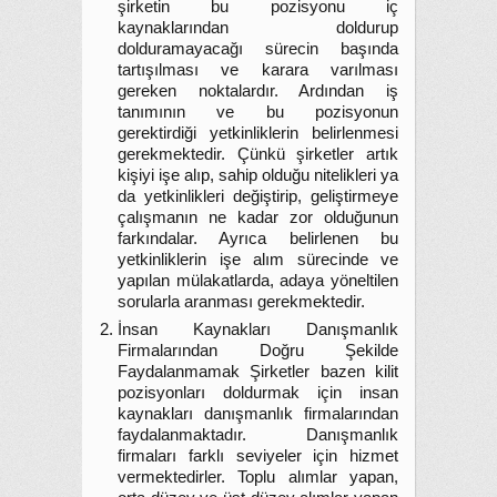
şirketin bu pozisyonu iç
kaynaklarından doldurup
dolduramayacağı sürecin başında
tartışılması ve karara varılması
gereken noktalardır. Ardından iş
tanımının ve bu pozisyonun
gerektirdiği yetkinliklerin belirlenmesi
gerekmektedir. Çünkü şirketler artık
kişiyi işe alıp, sahip olduğu nitelikleri ya
da yetkinlikleri değiştirip, geliştirmeye
çalışmanın ne kadar zor olduğunun
farkındalar. Ayrıca belirlenen bu
yetkinliklerin işe alım sürecinde ve
yapılan mülakatlarda, adaya yöneltilen
sorularla aranması gerekmektedir.
İnsan Kaynakları Danışmanlık
Firmalarından Doğru Şekilde
Faydalanmamak Şirketler bazen kilit
pozisyonları doldurmak için insan
kaynakları danışmanlık firmalarından
faydalanmaktadır. Danışmanlık
firmaları farklı seviyeler için hizmet
vermektedirler. Toplu alımlar yapan,