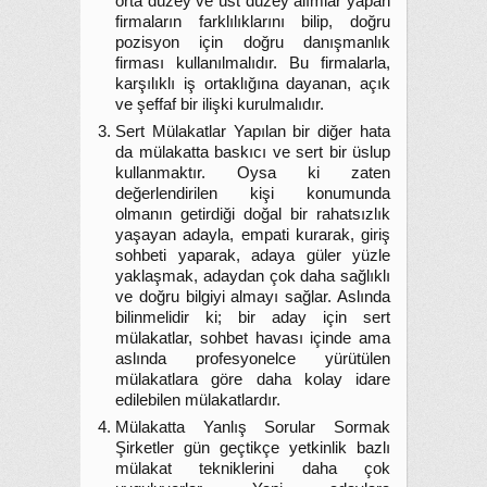
orta düzey ve üst düzey alımlar yapan
firmaların farklılıklarını bilip, doğru
pozisyon için doğru danışmanlık
firması kullanılmalıdır. Bu firmalarla,
karşılıklı iş ortaklığına dayanan, açık
ve şeffaf bir ilişki kurulmalıdır.
Sert Mülakatlar Yapılan bir diğer hata
da mülakatta baskıcı ve sert bir üslup
kullanmaktır. Oysa ki zaten
değerlendirilen kişi konumunda
olmanın getirdiği doğal bir rahatsızlık
yaşayan adayla, empati kurarak, giriş
sohbeti yaparak, adaya güler yüzle
yaklaşmak, adaydan çok daha sağlıklı
ve doğru bilgiyi almayı sağlar. Aslında
bilinmelidir ki; bir aday için sert
mülakatlar, sohbet havası içinde ama
aslında profesyonelce yürütülen
mülakatlara göre daha kolay idare
edilebilen mülakatlardır.
Mülakatta Yanlış Sorular Sormak
Şirketler gün geçtikçe yetkinlik bazlı
mülakat tekniklerini daha çok