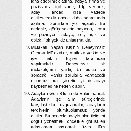
ikna edebilmek adına, adaya, firma ve
pozisyonla ilgili yanlış bilgi vermek,
adayı ancak kısa vadede
etkileyecektir ancak daha sonrasında
aşılmaz sorunlara yol açabilir. Bu
nedenle, görüşmelerin başında, firma
ve pozisyon, adaya, net, açık ve
objektif bir şekilde anlatılmalıdır.
Mülakatı Yapan Kişinin Deneyimsiz
Olması Mülakatlar, mutlaka yetkin ve
işe hâkim kişiler tarafından
yapılmalıdır. Deneyimsiz bir
mülakatçının, yanlış bir üslup ve
soracağı yanlış sorularla yaratacağı
olumsuz imaj, şirketin iyi bir adayı
kaybetmesine neden olabilir.
Adaylara Geri Bildirimde Bulunmamak
Adayların işe alım süreçlerinde
karşılaştıkları uygulamalar, adayların
tercihlerini olumlu/olumsuz yönde
etkiler. Bu nedenle adayla olan iletişimi
doğru yönetmek, öncelikle görüşülen
adaylardan başlamak üzere tüm