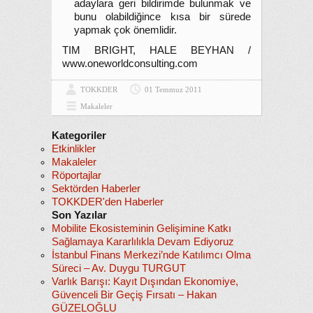
adaylara geri bildirimde bulunmak ve
bunu olabildiğince kısa bir sürede
yapmak çok önemlidir.
TIM BRIGHT, HALE BEYHAN /
www.oneworldconsulting.com
TOKKDER
01 Temmuz 2011
Makaleler
Kategoriler
Etkinlikler
Makaleler
Röportajlar
Sektörden Haberler
TOKKDER'den Haberler
Son Yazılar
Mobilite Ekosisteminin Gelişimine Katkı
Sağlamaya Kararlılıkla Devam Ediyoruz
İstanbul Finans Merkezi’nde Katılımcı Olma
Süreci – Av. Duygu TURGUT
Varlık Barışı: Kayıt Dışından Ekonomiye,
Güvenceli Bir Geçiş Fırsatı – Hakan
GÜZELOĞLU