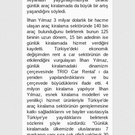
seyahatin yaygınlaşmasıyla birlikte
günlük araç kiralamada da büyük bir artış
yaşandığını söyledi.
İlhan Yılmaz 3 milyar dolarlık bir hacme
ulaşan araç kiralama sektöründe 140 bin
araç bulunduğunu belirterek bunun 125
bininin uzun dönem, 15 bin adedinin ise
günlük kiralamada hizmet verdiğini
kaydetti. Türkiye’deki ekonomik
değişimden rent a car sektörünün de
etkilendiğini vurgulayan İlhan Yılmaz,
günlük kiralamadaki dinamizm
çerçevesinde TRIO Car Rental’ ı da
yeniden yapılandırdıklarını ve bu
çerçevede büyüdüklerini ifade etti. 4
milyon gün kiralama yapılıyor İlhan
Yılmaz, esnek kiralama modelleri ve
yenilikçi hizmet ürünleriyle Türkiye’de
araç kiralama sektörünün genişlemesine
katkı sağladıklarını ve bayiler vasıtasıyla
Türkiye’ye yayıldıklarını belirterek
sözlerini şöyle sürdürdü: “Günlük
kiralamada ülkemizde uluslararası 7
markanın yanı sıra çok ofisli yaklaşık 30