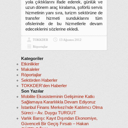
yola çıktıklarını ifade ederek, günlük ve
uzun dönem araç kiralama, şoförlü servis
hizmetinin yanı sıra, turizm sektörüne de
transfer hizmeti sunduklarını tüm
ofislerinde de bu hizmetlerle devam
edeceklerini sözlerine ekledi.
TOKKDER
13 Ağustos 2012
Röportajlar
Kategoriler
Etkinlikler
Makaleler
Röportajlar
Sektörden Haberler
TOKKDER'den Haberler
Son Yazılar
Mobilite Ekosisteminin Gelişimine Katkı
Sağlamaya Kararlılıkla Devam Ediyoruz
İstanbul Finans Merkezi’nde Katılımcı Olma
Süreci – Av. Duygu TURGUT
Varlık Barışı: Kayıt Dışından Ekonomiye,
Güvenceli Bir Geçiş Fırsatı – Hakan