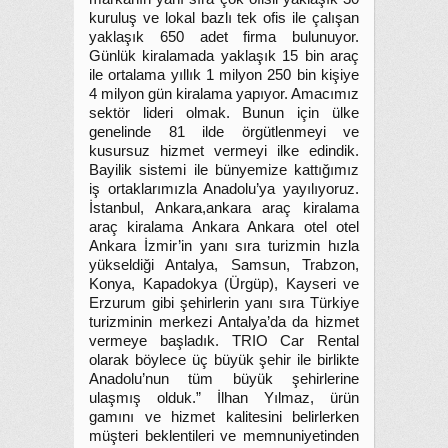
kuruluş ve lokal bazlı tek ofis ile çalışan
yaklaşık 650 adet firma bulunuyor.
Günlük kiralamada yaklaşık 15 bin araç
ile ortalama yıllık 1 milyon 250 bin kişiye
4 milyon gün kiralama yapıyor. Amacımız
sektör lideri olmak. Bunun için ülke
genelinde 81 ilde örgütlenmeyi ve
kusursuz hizmet vermeyi ilke edindik.
Bayilik sistemi ile bünyemize kattığımız
iş ortaklarımızla Anadolu’ya yayılıyoruz.
İstanbul, Ankara,ankara araç kiralama
araç kiralama Ankara Ankara otel otel
Ankara İzmir’in yanı sıra turizmin hızla
yükseldiği Antalya, Samsun, Trabzon,
Konya, Kapadokya (Ürgüp), Kayseri ve
Erzurum gibi şehirlerin yanı sıra Türkiye
turizminin merkezi Antalya’da da hizmet
vermeye başladık. TRIO Car Rental
olarak böylece üç büyük şehir ile birlikte
Anadolu’nun tüm büyük şehirlerine
ulaşmış olduk.” İlhan Yılmaz, ürün
gamını ve hizmet kalitesini belirlerken
müşteri beklentileri ve memnuniyetinden