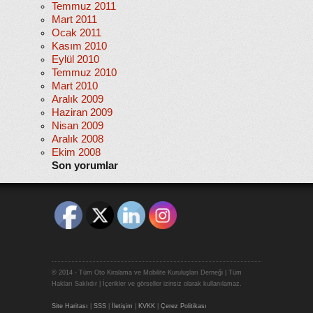
Temmuz 2011
Mart 2011
Ocak 2011
Kasım 2010
Eylül 2010
Temmuz 2010
Mart 2010
Aralık 2009
Haziran 2009
Nisan 2009
Aralık 2008
Ekim 2008
Son yorumlar
© 2014 - Tüm Oto Kiralama ve Mobilite Kuruluşları Derneği | Tüm
Hakları Saklıdır | İçerikler ve görseller izinsiz olarak kullanılamaz.
Site Haritası
|
SSS
|
İletişim
|
KVKK
|
Çerez Politikası