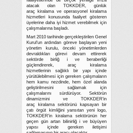
faaliyetlerinde de birçok yeniliğe imza
atacak olan TOKKDER, günlük
araç kiralama ve operasyonel kiralama
hizmetleri konusunda faaliyet gösteren
üyelerine daha iyi hizmet verebilmek için
çalışmalarına başladı.
Mart 2010 tarihinde gerçekleştirilen Genel
Kurul’un ardından göreve başlayan yeni
yönetim kurulu, önceki yönetimlerden
devraldıkları görevi devam ettirerek
sektörde birliğ i ve beraberliği
güçlendirerek, araç kiralama
hizmetlerinin sağlıklı bir yapı içinde
yürütülebilmesi için gereken çalışmaların
hem kamu nezdinde, hem özel alanda
geliştirilmesini sağlamak için
çalışmalarını sürdürüyor. Sektörün
dinamizmini ve TOKKDER’in
araç kiralama sektörünü kapsayan bir
çatı örgüt kimliğini yansıtan yeni logo,
TOKKDER’in kiralama sektörünün her
geçen gün artan bilinirliğ i ve büyüyen
yapısı içinde gereken iletişimi
sağlamasının bir aracı olacaktır.