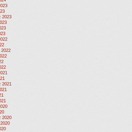
024
2023
023
 2023
023
023
023
2022
022
 2022
022
22
022
2021
021
 2021
021
21
021
2020
020
 2020
 2020
020