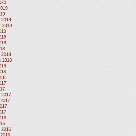
020
2019
019
 2019
 2019
019
019
018
018
 2018
 2018
018
018
018
017
017
 2017
 2017
017
017
016
016
 2016
 2016