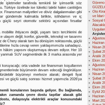
Güvencel
e işletmeler tarafında temkinli bir iyimserlik söz
GÜZEL
u.
Türkiye özelinde ise tüketici talebi halen canlılığını
Oto Kira
r. Finansman maliyetleri ve döviz dalgalanmaları gibi
ve İdar
lar gündemde kalmakla birlikte, istihdamın ve iç
Sosyal 
in güçlü seyri otomotiv sektörü açısından fırsatlar
Alacakla
Uygula
obilite ihtiyacını değil, yaşam tarzı tercihlerini de
Arşivle
ce ulaşım değil; konfor, güvenlik, teknoloji ve tasarımı
Ağustos
 Biz de Chery olarak tam bu dönüşüm noktasında, güçlü
Haziran
tilerine hızla cevap veren yaklaşımımızla sahadayız.
Nisan 2
n hâkim yapısını oluşturmaya devam ediyor. Her 10
Şubat 2
n yanmalı SUV segmentinde ilk 3 marka arasında yer
Aralık 2
Ekim 2
Ağustos
ni koruyacağı; orta vadede ise finansman koşullarının
Haziran
segmentlerinde büyümenin devam edeceği öngörülüyor.
Nisan 2
ürülebilir büyümeyi merkeze alarak; dengeli fiyat
Şubat 2
esi ve güçlü satış sonrası hizmet yapımızla 2026’ya
Aralık 2
Ekim 2
nemli konularının başında geliyor. Bu bağlamda,
Eylül 2
i yakın zamanda çevre dostu taşıtlar alacak gibi
Haziran
ostu, dolayısıyla elektrikli araçlar konusundaki
Mart 20
iz?