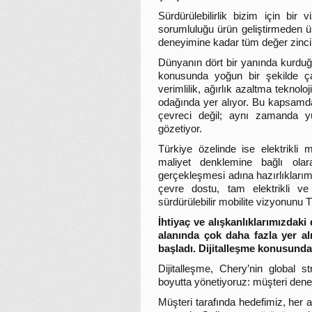
Sürdürülebilirlik bizim için bir
sorumluluğu ürün geliştirmeden ü
deneyimine kadar tüm değer zinci
Dünyanın dört bir yanında kurduğum
konusunda yoğun bir şekilde çal
verimlilik, ağırlık azaltma teknolo
odağında yer alıyor. Bu kapsamda g
çevreci değil; aynı zamanda yü
gözetiyor.
Türkiye özelinde ise elektrikli m
maliyet denklemine bağlı olar
gerçekleşmesi adına hazırlıklar
çevre dostu, tam elektrikli ve 
sürdürülebilir mobilite vizyonunu 
İhtiyaç ve alışkanlıklarımızdaki
alanında çok daha fazla yer al
başladı. Dijitalleşme konusunda
Dijitalleşme, Chery’nin global s
boyutta yönetiyoruz: müşteri dene
Müşteri tarafında hedefimiz, her a