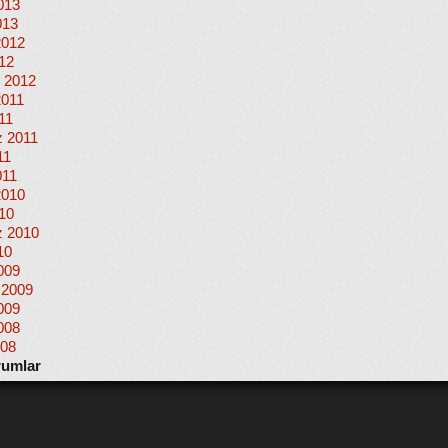
013
013
2012
012
 2012
2011
11
 2011
11
011
2010
010
 2010
10
009
 2009
009
008
008
rumlar