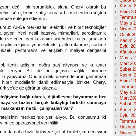
Şubat 2
Kasım 
 vizyon değil, bir sorumluluk alanı. Chery olarak bu
Ekim 2
retim süreçlerine, satış sonrası hizmetlerden müşteri
Temmuz
rimize entegre ediyoruz.
Mayıs 2
uz Ar-Ge merkezleri, elektrikli ve hibrit teknolojiler
Nisan 2
ışıyor. Yeni nesil batarya mimarileri, aerodinamik
Ocak 2
jileri ve enerji geri kazanım sistemleri, bu çalışmaların
Kasım 
eliştirdiğimiz yeni elektrikli platformlarımız, sadece
Eylül 2
ksek performans ve erişilebilir maliyet dengesini
Ağustos
Mayıs 2
Mart 20
obilitenin gelişimi, doğru şarj altyapısı ve kullanıcı
Şubat 2
ak ilerliyor. Biz de bu geçişin sağlıklı biçimde
Kasım 
ımızı yapıyoruz. Önümüzdeki dönemde ürün gamımıza
Ekim 2
hibrit modellerin dahil edilmesiyle birlikte Chery,
Temmuz
Türkiye’de de görünür kılacak.
Mayıs 2
 değişime bağlı olarak, dijitalleşme hayatımızın her
Mart 20
maya ve bizlere birçok kolaylığı birlikte sunmaya
Şubat 2
 markanızın ne tür çalışmaları var?
Kasım 
Eylül 2
tratejisinin merkezinde yer alıyor. Bu dönüşümü iki
Temmuz
yimi ve operasyonel verimlilik.
Haziran
dımda daha hızlı, kolay ve şeffaf bir iletişim deneyimi
Nisan 2