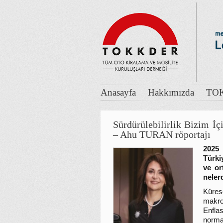
Anasayfa
Hakkımızda
TOK
Sürdürülebilirlik Bizim İ
– Ahu TURAN röportajı
2025 
Türki
ve or
neler
Küres
makro
Enfla
norma