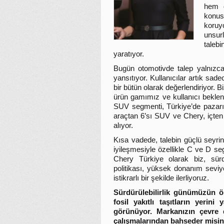
hem d
konus
koruyo
unsur
taleb
yaratıyor.
Bugün otomotivde talep yalnızca m
yansıtıyor. Kullanıcılar artık sade
bir bütün olarak değerlendiriyor.
ürün gamımız ve kullanıcı beklen
SUV segmenti, Türkiye’de pazarı
araçtan 6’sı SUV ve Chery, içte
alıyor.
Kısa vadede, talebin güçlü seyri
iyileşmesiyle özellikle C ve D 
Chery Türkiye olarak biz, sürd
politikası, yüksek donanım seviy
istikrarlı bir şekilde ilerliyoruz.
Sürdürülebilirlik günümüzün ö
fosil yakıtlı taşıtların yerin
görünüyor. Markanızın çevre d
çalışmalarından bahseder misin