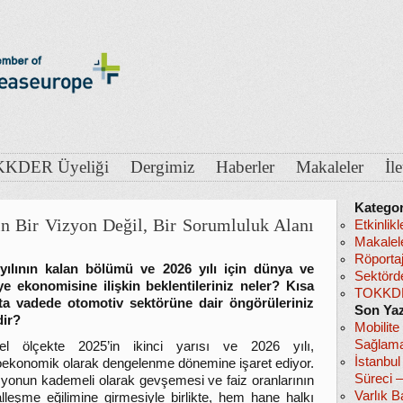
KDER Üyeliği
Dergimiz
Haberler
Makaleler
İl
Kategor
çin Bir Vizyon Değil, Bir Sorumluluk Alanı
Etkinlikl
Makalel
Röportaj
yılının kalan bölümü ve 2026 yılı için dünya ve
Sektörd
ye ekonomisine ilişkin beklentileriniz neler? Kısa
TOKKDE
ta vadede otomotiv sektörüne dair öngörüleriniz
Son Yaz
dir?
Mobilite
Sağlama
el ölçekte 2025’in ikinci yarısı ve 2026 yılı,
İstanbu
ekonomik olarak dengelenme dönemine işaret ediyor.
Süreci 
syonun kademeli olarak gevşemesi ve faiz oranlarının
Varlık B
lleşme eğilimine girmesiyle birlikte, hem hane halkı