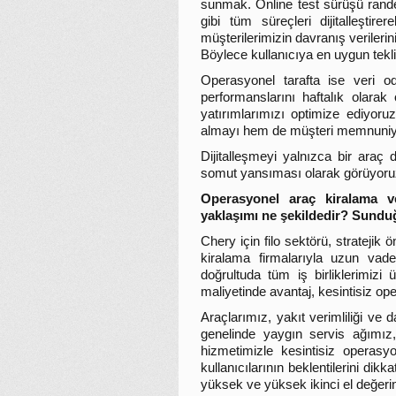
sunmak. Online test sürüşü rande
gibi tüm süreçleri dijitalleştir
müşterilerimizin davranış verilerini
Böylece kullanıcıya en uygun tekli
Operasyonel tarafta ise veri o
performanslarını haftalık olara
yatırımlarımızı optimize ediyor
almayı hem de müşteri memnuniyeti
Dijitalleşmeyi yalnızca bir araç 
somut yansıması olarak görüyoru
Operasyonel araç kiralama v
yaklaşımı ne şekildedir? Sund
Chery için filo sektörü, stratejik
kiralama firmalarıyla uzun vadel
doğrultuda tüm iş birliklerimiz
maliyetinde avantaj, kesintisiz ope
Araçlarımız, yakıt verimliliği ve d
genelinde yaygın servis ağımız,
hizmetimizle kesintisiz operasy
kullanıcılarının beklentilerini di
yüksek ve yüksek ikinci el değerin