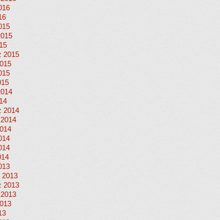
016
16
015
2015
015
 2015
015
015
015
2014
014
 2014
 2014
014
014
014
014
013
 2013
 2013
 2013
013
13