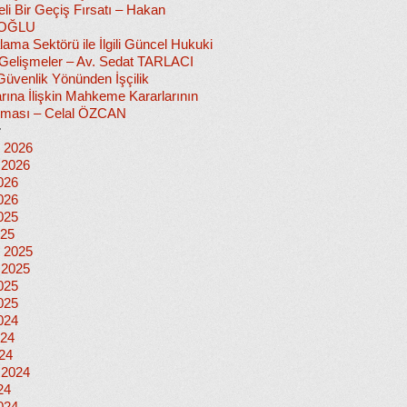
i Bir Geçiş Fırsatı – Hakan
OĞLU
lama Sektörü ile İlgili Güncel Hukuki
i Gelişmeler – Av. Sedat TARLACI
Güvenlik Yönünden İşçilik
rına İlişkin Mahkeme Kararlarının
nması – Celal ÖZCAN
r
 2026
 2026
026
026
025
025
 2025
 2025
025
025
024
024
024
 2024
24