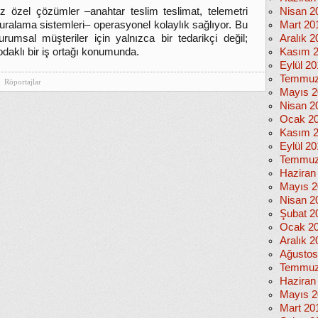
z özel çözümler –anahtar teslim teslimat, telemetri
Nisan 2
uralama sistemleri– operasyonel kolaylık sağlıyor. Bu
Mart 20
urumsal müşteriler için yalnızca bir tedarikçi değil;
Aralık 2
odaklı bir iş ortağı konumunda.
Kasım 
Eylül 2
Temmuz
Röportajlar
Mayıs 2
Nisan 2
Ocak 2
Kasım 
Eylül 2
Temmuz
Haziran
Mayıs 2
Nisan 2
Şubat 2
Ocak 2
Aralık 2
Ağustos
Temmuz
Haziran
Mayıs 2
Mart 20