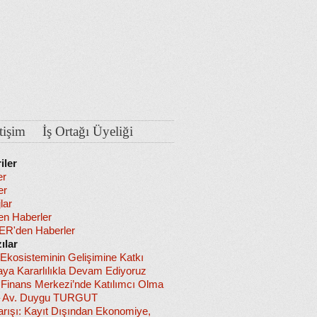
etişim
İş Ortağı Üyeliği
iler
er
er
lar
en Haberler
R'den Haberler
ılar
 Ekosisteminin Gelişimine Katkı
ya Kararlılıkla Devam Ediyoruz
l Finans Merkezi’nde Katılımcı Olma
– Av. Duygu TURGUT
arışı: Kayıt Dışından Ekonomiye,