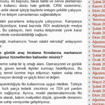
vusu, ön başvuru, takas talebi ve servis planlaması
Şubat 2
erek kullanıcı dostu hale getirdik. CRM sistemimiz,
Kasım 
 anlık olarak işleyip bayilerle entegre şekilde çalışıyor.
Ekim 2
f ve iletişim zamanlaması sağlanabiliyor.
Ağustos
Temmuz
daklı pazarlama anlayışıyla çalışıyoruz. Kampanya
Nisan 2
k ölçümlüyor, kanal bazında ROI analizleriyle medya
Şubat 2
uz. Bu yaklaşım, hem marka iletişiminde çevik karar
Aralık 2
nde sürdürülebilirliği sağlıyor.
Ekim 2
değil, markamızın “insan odaklı teknoloji” anlayışının
Ağustos
z.
Temmuz
Nisan 2
e günlük araç kiralama firmalarına markanızın
Şubat 2
uğunuz hizmetlerden bahseder misiniz?
Ocak 2
 öneme sahip bir iş ortağı alanı. Operasyonel ve günlük
Aralık 2
i, güven temelli ilişkiler kurmayı hedefliyoruz. Bu
Ekim 2
i üç temel üzerine inşa ediyoruz: toplam sahip olma
Ağustos
rasyon desteği ve güçlü ikinci el değeri.
Haziran
Mayıs 2
ayanıklılığıyla filo kullanımına uygun nitelikte. Türkiye
Şubat 2
 hızlı parça tedarik zincirimiz ve 7/24 yol yardım
Aralık 2
on sağlıyoruz. Ayrıca, model planlamalarımızda filo
Ekim 2
kkate alarak, bakım maliyetleri düşük, güvenlik donanımı
Ağustos
e sahip versiyonlar geliştiriyoruz.
Haziran