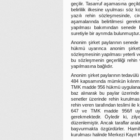
geçilir. Tasarruf aşamasına geçild
belirlilik ilkesine uyulması söz
yazılı rehin sözleşmesinde, cir
aşamalarında belirtilmesi gerek
yapılması bakımından senede 
suretiyle bir ayrımda bulunmuştur.
Anonim şirket paylarının sene
hükmü uyarınca anonim şirket 
sözleşmesinin yapılması yeterli
bu sözleşmenin geçerliliği rehin 
yapılmasına bağlıdır.
Anonim şirket paylarının tedavü
484 kapsamında mümkün kılınmışt
TMK madde 956 hükmü uygulanacak
baz alınarak bu paylar üzerinde
senetler üzerinde rehin kurulması,
rehin veren tarafından teslimi i
647 ve TMK madde 956/f uyarı
gerekmektedir. Öyledir ki, zily
düzenlemiştir. Ancak taraflar aral
başvurmakta özgürdürler. Hamil
kurulması halinde Merkezi Kayıt K