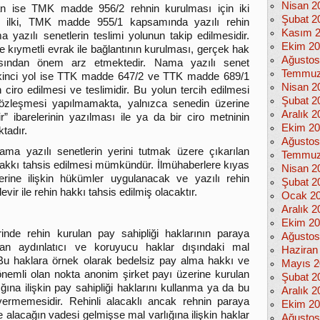
Nisan 2
an ise TMK madde 956/2 rehnin kurulması için iki
Şubat 2
 ilki, TMK madde 955/1 kapsamında yazılı rehin
Kasım 
yazılı senetlerin teslimi yolunun takip edilmesidir.
Ekim 2
e kıymetli evrak ile bağlantının kurulması, gerçek hak
Ağustos
açısından önem arz etmektedir. Nama yazılı senet
Temmuz
n ikinci yol ise TTK madde 647/2 ve TTK madde 689/1
Nisan 2
iro edilmesi ve teslimidir. Bu yolun tercih edilmesi
Şubat 2
 sözleşmesi yapılmamakta, yalnızca senedin üzerine
Aralık 2
dir” ibarelerinin yazılması ile ya da bir ciro metninin
Ekim 2
tadır.
Ağustos
ama yazılı senetlerin yerini tutmak üzere çıkarılan
Temmuz
 hakkı tahsis edilmesi mümkündür. İlmühaberlere kıyas
Nisan 2
rine ilişkin hükümler uygulanacak ve yazılı rehin
Şubat 2
ir ile rehin hakkı tahsis edilmiş olacaktır.
Ocak 2
Aralık 2
Ekim 2
nde rehin kurulan pay sahipliği haklarının paraya
Ağustos
n aydınlatıcı ve koruyucu haklar dışındaki mal
Haziran
r. Bu haklara örnek olarak bedelsiz pay alma hakkı ve
Mayıs 2
 önemli olan nokta anonim şirket payı üzerine kurulan
Şubat 2
lığına ilişkin pay sahipliği haklarını kullanma ya da bu
Aralık 2
vermemesidir. Rehinli alacaklı ancak rehnin paraya
Ekim 2
 alacağın vadesi gelmişse mal varlığına ilişkin haklar
Ağustos