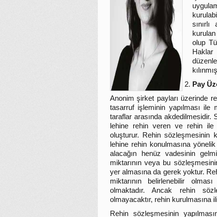
uygulam
kurulabi
sınırlı
kurulan 
olup Tü
Haklar 
düzenle
kılınmışt
Pay Üz
Anonim şirket payları üzerinde re
tasarruf işleminin yapılması ile
taraflar arasında akdedilmesidir. 
lehine rehin veren ve rehin ile 
oluşturur. Rehin sözleşmesinin k
lehine rehin konulmasına yönelik 
alacağın henüz vadesinin gelmi
miktarının veya bu sözleşmesinin
yer almasına da gerek yoktur. Re
miktarının belirlenebilir olmas
olmaktadır. Ancak rehin söz
olmayacaktır, rehin kurulmasına ili
Rehin sözleşmesinin yapılmasın