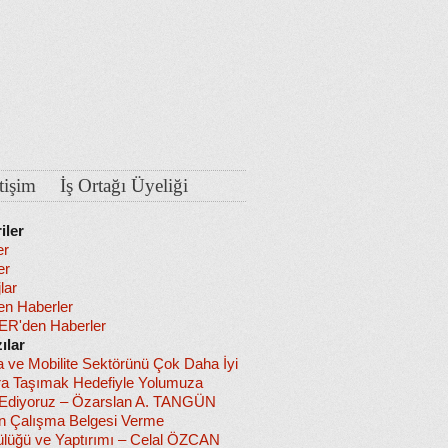
etişim
İş Ortağı Üyeliği
iler
er
er
lar
en Haberler
R'den Haberler
ılar
a ve Mobilite Sektörünü Çok Daha İyi
ra Taşımak Hedefiyle Yolumuza
diyoruz – Özarslan A. TANGÜN
in Çalışma Belgesi Verme
lüğü ve Yaptırımı – Celal ÖZCAN