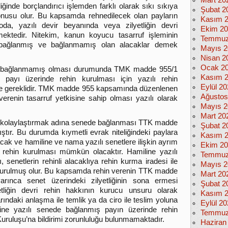
Mart 20
iğinde borçlandırıcı işlemden farklı olarak sıkı sıkıya
Şubat 2
 konusu olur. Bu kapsamda rehnedilecek olan payların
Kasım 
oda, yazılı devir beyanında veya zilyetliğin devri
Ekim 2
mektedir. Nitekim, kanun koyucu tasarruf işleminin
Temmuz
bağlanmış ve bağlanmamış olan alacaklar demek
Mayıs 2
Nisan 2
Ocak 2
de bağlanmamış olması durumunda TMK madde 955/1
Kasım 
payı üzerinde rehin kurulması için yazılı rehin
Eylül 2
 ve gereklidir. TMK madde 955 kapsamında düzenlenen
Ağustos
verenin tasarruf yetkisine sahip olması yazılı olarak
Mayıs 2
Mart 20
lü kolaylaştırmak adına senede bağlanması TTK madde
Şubat 2
ır. Bu durumda kıymetli evrak niteliğindeki paylara
Kasım 
 ve hamiline ve nama yazılı senetlere ilişkin ayrım
Ekim 2
 rehin kurulması mümkün olacaktır. Hamiline yazılı
Temmuz
 senetlerin rehinli alacaklıya rehin kurma iradesi ile
Mayıs 2
le kurulmuş olur. Bu kapsamda rehin verenin TTK madde
Mart 20
nca senet üzerindeki zilyetliğinin sona ermesi
Şubat 2
etliğin devri rehin hakkının kurucu unsuru olarak
Kasım 
arındaki anlaşma ile temlik ya da ciro ile teslim yoluna
Eylül 2
ine yazılı senede bağlanmış payın üzerinde rehin
Temmuz
uruluşu’na bildirimi zorunluluğu bulunmamaktadır.
Haziran