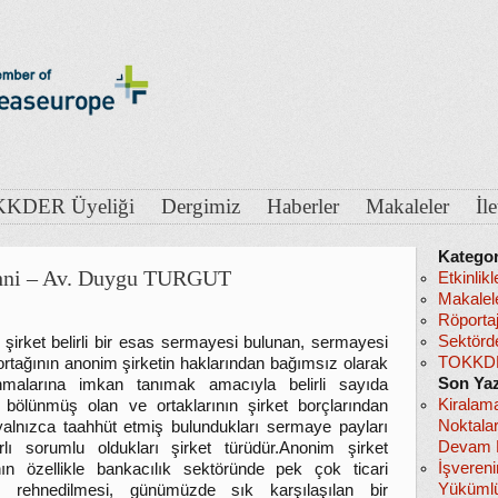
KDER Üyeliği
Dergimiz
Haberler
Makaleler
İl
Kategor
ehni – Av. Duygu TURGUT
Etkinlikl
Makalel
Röportaj
Sektörd
şirket belirli bir esas sermayesi bulunan, sermayesi
TOKKDE
 ortağının anonim şirketin haklarından bağımsız olarak
Son Yaz
anmalarına imkan tanımak amacıyla belirli sayıda
Kiralam
 bölünmüş olan ve ortaklarının şirket borçlarından
Noktala
yalnızca taahhüt etmiş bulundukları sermaye payları
Devam E
ırlı sorumlu oldukları şirket türüdür.Anonim şirket
İşveren
nın özellikle bankacılık sektöründe pek çok ticari
Yükümlü
e rehnedilmesi, günümüzde sık karşılaşılan bir