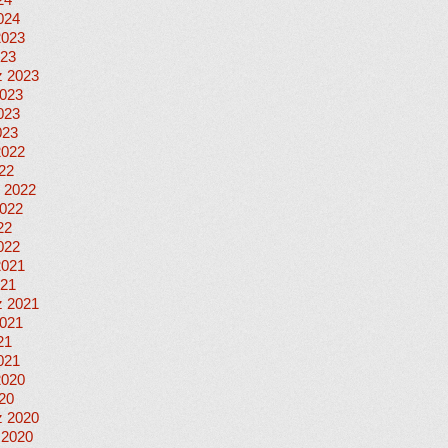
24
024
2023
023
 2023
023
023
023
2022
022
 2022
022
22
022
2021
021
 2021
021
21
021
2020
020
 2020
 2020