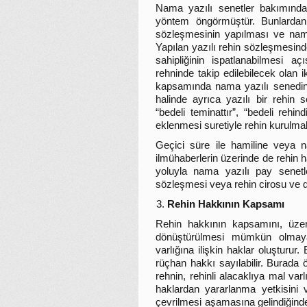
Nama yazılı senetler bakımınd
yöntem öngörmüştür. Bunlardan
sözleşmesinin yapılması ve nama 
Yapılan yazılı rehin sözleşmesind
sahipliğinin ispatlanabilmesi 
rehninde takip edilebilecek ola
kapsamında nama yazılı senedin c
halinde ayrıca yazılı bir rehin
“bedeli teminattır”, “bedeli rehin
eklenmesi suretiyle rehin kurulmak
Geçici süre ile hamiline veya n
ilmühaberlerin üzerinde de rehin
yoluyla nama yazılı pay senetle
sözleşmesi veya rehin cirosu ve dev
Rehin Hakkının Kapsamı
Rehin hakkının kapsamını, üzeri
dönüştürülmesi mümkün olmaya
varlığına ilişkin haklar oluşturu
rüçhan hakkı sayılabilir. Burada
rehnin, rehinli alacaklıya mal var
haklardan yararlanma yetkisini 
çevrilmesi aşamasına gelindiğinde