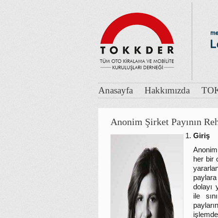
Anasayfa
Hakkımızda
TOK
Anonim Şirket Payının R
Giriş
Anonim 
her bir
yararl
paylara
dolayı 
ile sın
payları
işlemd