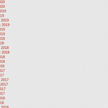
020
020
2019
019
 2019
 2019
019
019
018
018
 2018
 2018
018
018
018
017
017
 2017
 2017
017
017
016
016
 2016