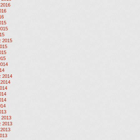
 2016
016
16
015
2015
015
 2015
015
015
015
2014
014
 2014
 2014
014
014
014
014
013
 2013
 2013
 2013
013