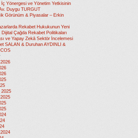
 İç Yönergesi ve Yönetim Yetkisinin
 Av. Duygu TURGUT
k Görünüm & Piyasalar – Erkin
 Pazarlarda Rekabet Hukukunun Yeni
ı: Dijital Çağda Rekabet Politikaları
sı ve Yapay Zekâ Sektör İncelemesi
et SALAN & Duruhan AYDINLI &
İCOS
r
 2026
026
026
025
025
 2025
 2025
025
025
024
024
024
 2024