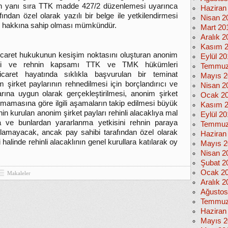
nun yanı sıra TTK madde 427/2 düzenlemesi uyarınca
Haziran
afından özel olarak yazılı bir belge ile yetkilendirmesi
Nisan 2
oy hakkına sahip olması mümkündür.
Mart 20
Aralık 2
Kasım 
caret hukukunun kesişim noktasını oluşturan anonim
Eylül 2
lirliği ve rehnin kapsamı TTK ve TMK hükümleri
Temmuz
icaret hayatında sıklıkla başvurulan bir teminat
Mayıs 2
şirket paylarının rehnedilmesi için borçlandırıcı ve
Nisan 2
tlarına uygun olarak gerçekleştirilmesi, anonim şirket
Ocak 2
mamasına göre ilgili aşamaların takip edilmesi büyük
Kasım 
n kurulan anonim şirket payları rehinli alacaklıya mal
Eylül 2
nma ve bunlardan yararlanma yetkisini rehnin paraya
Temmuz
amayacak, ancak pay sahibi tarafından özel olarak
Haziran
si halinde rehinli alacaklının genel kurullara katılarak oy
Mayıs 2
Nisan 2
Şubat 2
Ocak 2
Makaleler
Aralık 2
Ağustos
Temmuz
Haziran
Mayıs 2