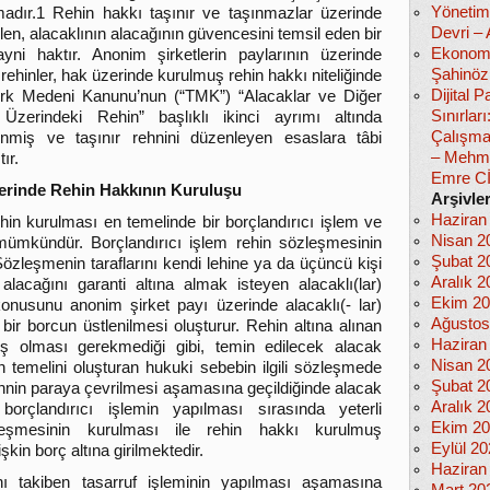
Yönetim
adır.1 Rehin hakkı taşınır ve
taşınmazlar üzerinde
Devri –
len, alacaklının alacağının güvencesini temsil eden bir
Ekonomi
 ayni haktır. Anonim şirketlerin paylarının üzerinde
Şahinöz
rehinler, hak üzerinde kurulmuş rehin hakkı niteliğinde
Dijital
rk Medeni Kanunu’nun (“TMK”) “Alacaklar ve Diğer
Sınırlar
Üzerindeki Rehin” başlıklı ikinci ayrımı altında
Çalışma
nmiş ve taşınır rehnini düzenleyen esaslara tâbi
– Mehm
ır.
Emre C
erinde Rehin Hakkının Kuruluşu
Arşivle
Haziran
hin kurulması en temelinde bir borçlandırıcı işlem ve
Nisan 2
 mümkündür. Borçlandırıcı işlem rehin sözleşmesinin
Şubat 2
Sözleşmenin taraflarını kendi lehine ya da üçüncü kişi
Aralık 2
alacağını garanti altına almak isteyen alacaklı(lar)
Ekim 2
onusunu anonim şirket payı üzerinde alacaklı(- lar)
Ağustos
bir borcun üstlenilmesi oluşturur. Rehin altına alınan
Haziran
ş olması gerekmediği gibi, temin edilecek alacak
Nisan 2
 temelini oluşturan hukuki sebebin ilgili sözleşmede
Şubat 2
hnin paraya çevrilmesi aşamasına geçildiğinde alacak
Aralık 2
ı borçlandırıcı işlemin yapılması sırasında yeterli
Ekim 2
leşmesinin kurulması ile rehin hakkı kurulmuş
Eylül 2
şkin borç altına girilmektedir.
Haziran
ı takiben tasarruf işleminin yapılması aşamasına