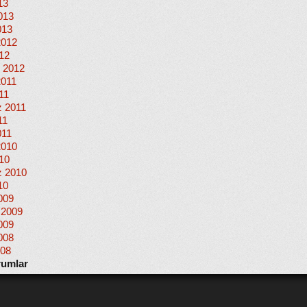
13
013
013
2012
012
 2012
2011
11
 2011
11
011
2010
010
 2010
10
009
 2009
009
008
008
rumlar