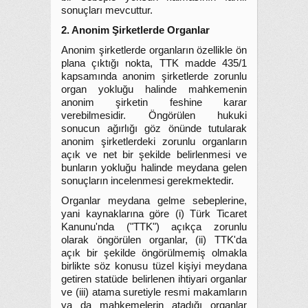
sonuçları mevcuttur.
2. Anonim Şirketlerde Organlar
Anonim şirketlerde organların özellikle ön
plana çıktığı nokta, TTK madde 435/1
kapsamında anonim şirketlerde zorunlu
organ yokluğu halinde mahkemenin
anonim şirketin feshine karar
verebilmesidir. Öngörülen hukuki
sonucun ağırlığı göz önünde tutularak
anonim şirketlerdeki zorunlu organların
açık ve net bir şekilde belirlenmesi ve
bunların yokluğu halinde meydana gelen
sonuçların incelenmesi gerekmektedir.
Organlar meydana gelme sebeplerine,
yani kaynaklarına göre (i) Türk Ticaret
Kanunu'nda ("TTK") açıkça zorunlu
olarak öngörülen organlar, (ii) TTK'da
açık bir şekilde öngörülmemiş olmakla
birlikte söz konusu tüzel kişiyi meydana
getiren statüde belirlenen ihtiyari organlar
ve (iii) atama suretiyle resmi makamların
ya da mahkemelerin atadığı organlar