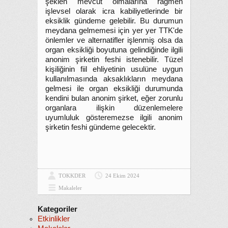
şeklen mevcut olmalarına rağmen
işlevsel olarak icra kabiliyetlerinde bir
eksiklik gündeme gelebilir. Bu durumun
meydana gelmemesi için yer yer TTK'de
önlemler ve alternatifler işlenmiş olsa da
organ eksikliği boyutuna gelindiğinde ilgili
anonim şirketin feshi istenebilir. Tüzel
kişiliğinin fiil ehliyetinin usulüne uygun
kullanılmasında aksaklıkların meydana
gelmesi ile organ eksikliği durumunda
kendini bulan anonim şirket, eğer zorunlu
organlara ilişkin düzenlemelere
uyumluluk gösteremezse ilgili anonim
şirketin feshi gündeme gelecektir.
TOKKDER
24 Ekim 2024
Makaleler
Kategoriler
Etkinlikler