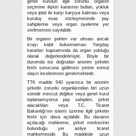
genel kurulun ilgili zorunlu organın
seçimine ilişkin kararının butlan, yokluk
veya iptal ile karşı karşıya kalması veya
kuruluş esas sözleşmesinde pay
sahiplerine veya organ üyelerine yer
verilmemesi sayılabilir.
Bir organın şeklen var olması ancak
icrayı kabil bulunmaması Yargıtay
kararları kapsamında da organ yokluğu
olarak değerlendirilmiştir. Böyle bir
durumda ise doğrudan anonim şirketin
feshi sonucuna gidilmesi yerine somut
olayın incelenmesi gerekmektedir.
TTK madde 540 uyarınca bir anonim
şirketin zorunlu organlarından biri uzun
süredir mevcut değilse veya genel kurul
toplanamıyorsa pay sahipleri, şirket
alacaklıları veya T.C. Ticaret
Bakanlığı'nın istemi üzerine ilgili şirketin
feshi için dava açılabilir. Bu davanın
açılacağı mahkeme, şirket merkezinin
bulunduğu yer asliye ticaret
mahkemesidir. Bu maddede uzun