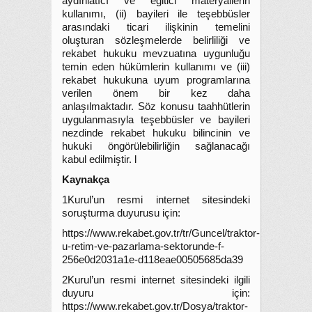
aydınlatıcı ve eğitici materyallerin
kullanımı, (ii) bayileri ile teşebbüsler
arasındaki ticari ilişkinin temelini
oluşturan sözleşmelerde belirliliği ve
rekabet hukuku mevzuatına uygunluğu
temin eden hükümlerin kullanımı ve (iii)
rekabet hukukuna uyum programlarına
verilen önem bir kez daha
anlaşılmaktadır. Söz konusu taahhütlerin
uygulanmasıyla teşebbüsler ve bayileri
nezdinde rekabet hukuku bilincinin ve
hukuki öngörülebilirliğin sağlanacağı
kabul edilmiştir. l
Kaynakça
1Kurul’un resmi internet sitesindeki
soruşturma duyurusu için:
https://www.rekabet.gov.tr/tr/Guncel/traktor-
u-retim-ve-pazarlama-sektorunde-f-
256e0d2031a1e-d118eae00505685da39
2Kurul’un resmi internet sitesindeki ilgili
duyuru için:
https://www.rekabet.gov.tr/Dosya/traktor-