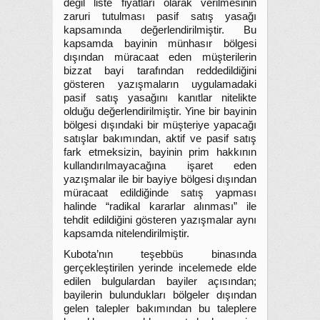
değil liste fiyatları olarak verilmesinin
zaruri tutulması pasif satış yasağı
kapsamında değerlendirilmiştir. Bu
kapsamda bayinin münhasır bölgesi
dışından müracaat eden müşterilerin
bizzat bayi tarafından reddedildiğini
gösteren yazışmaların uygulamadaki
pasif satış yasağını kanıtlar nitelikte
olduğu değerlendirilmiştir. Yine bir bayinin
bölgesi dışındaki bir müşteriye yapacağı
satışlar bakımından, aktif ve pasif satış
fark etmeksizin, bayinin prim hakkının
kullandırılmayacağına işaret eden
yazışmalar ile bir bayiye bölgesi dışından
müracaat edildiğinde satış yapması
halinde “radikal kararlar alınması” ile
tehdit edildiğini gösteren yazışmalar aynı
kapsamda nitelendirilmiştir.
Kubota’nın teşebbüs binasında
gerçekleştirilen yerinde incelemede elde
edilen bulgulardan bayiler açısından;
bayilerin bulundukları bölgeler dışından
gelen talepler bakımından bu taleplere