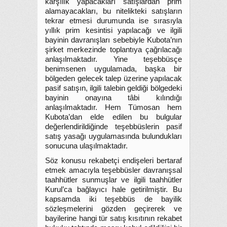
karşılık yapacakları satışlardan prim
alamayacakları, bu nitelikteki satışların
tekrar etmesi durumunda ise sırasıyla
yıllık prim kesintisi yapılacağı ve ilgili
bayinin davranışları sebebiyle Kubota’nın
şirket merkezinde toplantıya çağrılacağı
anlaşılmaktadır. Yine teşebbüsçe
benimsenen uygulamada, başka bir
bölgeden gelecek talep üzerine yapılacak
pasif satışın, ilgili talebin geldiği bölgedeki
bayinin onayına tâbi kılındığı
anlaşılmaktadır. Hem Tümosan hem
Kubota’dan elde edilen bu bulgular
değerlendirildiğinde teşebbüslerin pasif
satış yasağı uygulamasında bulundukları
sonucuna ulaşılmaktadır.
Söz konusu rekabetçi endişeleri bertaraf
etmek amacıyla teşebbüsler davranışsal
taahhütler sunmuşlar ve ilgili taahhütler
Kurul’ca bağlayıcı hale getirilmiştir. Bu
kapsamda iki teşebbüs de bayilik
sözleşmelerini gözden geçirerek ve
bayilerine hangi tür satış kısıtının rekabet