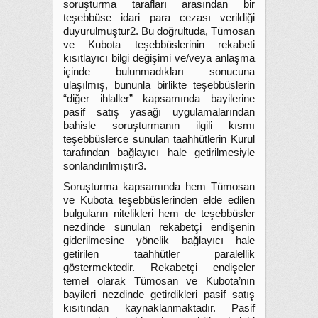
soruşturma tarafları arasından bir
teşebbüse idari para cezası verildiği
duyurulmuştur2. Bu doğrultuda, Tümosan
ve Kubota teşebbüslerinin rekabeti
kısıtlayıcı bilgi değişimi ve/veya anlaşma
içinde bulunmadıkları sonucuna
ulaşılmış, bununla birlikte teşebbüslerin
“diğer ihlaller” kapsamında bayilerine
pasif satış yasağı uygulamalarından
bahisle soruşturmanın ilgili kısmı
teşebbüslerce sunulan taahhütlerin Kurul
tarafından bağlayıcı hale getirilmesiyle
sonlandırılmıştır3.
Soruşturma kapsamında hem Tümosan
ve Kubota teşebbüslerinden elde edilen
bulguların nitelikleri hem de teşebbüsler
nezdinde sunulan rekabetçi endişenin
giderilmesine yönelik bağlayıcı hale
getirilen taahhütler paralellik
göstermektedir. Rekabetçi endişeler
temel olarak Tümosan ve Kubota’nın
bayileri nezdinde getirdikleri pasif satış
kısıtından kaynaklanmaktadır. Pasif