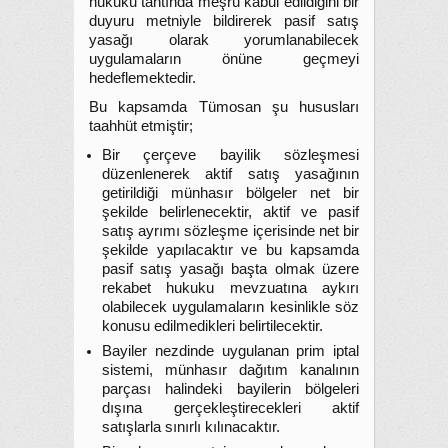
hukuku tahtında meşru kabul edildiğini bir
duyuru metniyle bildirerek pasif satış
yasağı olarak yorumlanabilecek
uygulamaların önüne geçmeyi
hedeflemektedir.
Bu kapsamda Tümosan şu hususları
taahhüt etmiştir;
Bir çerçeve bayilik sözleşmesi
düzenlenerek aktif satış yasağının
getirildiği münhasır bölgeler net bir
şekilde belirlenecektir, aktif ve pasif
satış ayrımı sözleşme içerisinde net bir
şekilde yapılacaktır ve bu kapsamda
pasif satış yasağı başta olmak üzere
rekabet hukuku mevzuatına aykırı
olabilecek uygulamaların kesinlikle söz
konusu edilmedikleri belirtilecektir.
Bayiler nezdinde uygulanan prim iptal
sistemi, münhasır dağıtım kanalının
parçası halindeki bayilerin bölgeleri
dışına gerçekleştirecekleri aktif
satışlarla sınırlı kılınacaktır.