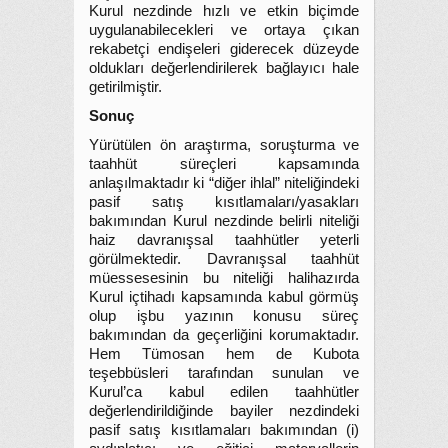
Kurul nezdinde hızlı ve etkin biçimde
uygulanabilecekleri ve ortaya çıkan
rekabetçi endişeleri giderecek düzeyde
oldukları değerlendirilerek bağlayıcı hale
getirilmiştir.
Sonuç
Yürütülen ön araştırma, soruşturma ve
taahhüt süreçleri kapsamında
anlaşılmaktadır ki “diğer ihlal” niteliğindeki
pasif satış kısıtlamaları/yasakları
bakımından Kurul nezdinde belirli niteliği
haiz davranışsal taahhütler yeterli
görülmektedir. Davranışsal taahhüt
müessesesinin bu niteliği halihazırda
Kurul içtihadı kapsamında kabul görmüş
olup işbu yazının konusu süreç
bakımından da geçerliğini korumaktadır.
Hem Tümosan hem de Kubota
teşebbüsleri tarafından sunulan ve
Kurul’ca kabul edilen taahhütler
değerlendirildiğinde bayiler nezdindeki
pasif satış kısıtlamaları bakımından (i)