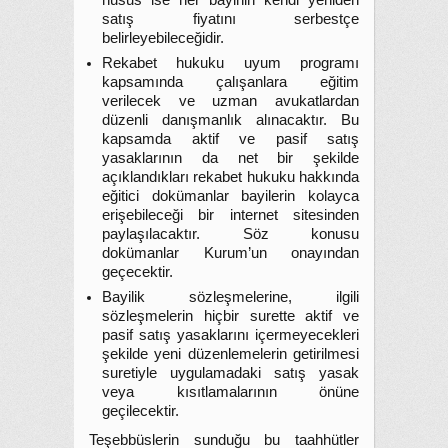
husus ise her bayinin kendi yeniden
satış fiyatını serbestçe
belirleyebileceğidir.
Rekabet hukuku uyum programı
kapsamında çalışanlara eğitim
verilecek ve uzman avukatlardan
düzenli danışmanlık alınacaktır. Bu
kapsamda aktif ve pasif satış
yasaklarının da net bir şekilde
açıklandıkları rekabet hukuku hakkında
eğitici dokümanlar bayilerin kolayca
erişebileceği bir internet sitesinden
paylaşılacaktır. Söz konusu
dokümanlar Kurum’un onayından
geçecektir.
Bayilik sözleşmelerine, ilgili
sözleşmelerin hiçbir surette aktif ve
pasif satış yasaklarını içermeyecekleri
şekilde yeni düzenlemelerin getirilmesi
suretiyle uygulamadaki satış yasak
veya kısıtlamalarının önüne
geçilecektir.
Teşebbüslerin sunduğu bu taahhütler