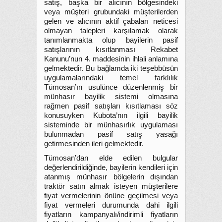
satış, başka bir alıcının bölgesindeki
veya müşteri grubundaki müşterilerden
gelen ve alıcının aktif çabaları neticesi
olmayan talepleri karşılamak olarak
tanımlanmakta olup bayilerin pasif
satışlarının kısıtlanması Rekabet
Kanunu’nun 4. maddesinin ihlali anlamına
gelmektedir. Bu bağlamda iki teşebbüsün
uygulamalarındaki temel farklılık
Tümosan’ın usulünce düzenlenmiş bir
münhasır bayilik sistemi olmasına
rağmen pasif satışları kısıtlaması söz
konusuyken Kubota’nın ilgili bayilik
sisteminde bir münhasırlık uygulaması
bulunmadan pasif satış yasağı
getirmesinden ileri gelmektedir.
Tümosan’dan elde edilen bulgular
değerlendirildiğinde, bayilerin kendileri için
atanmış münhasır bölgelerin dışından
traktör satın almak isteyen müşterilere
fiyat vermelerinin önüne geçilmesi veya
fiyat vermeleri durumunda dahi ilgili
fiyatların kampanyalı/indirimli fiyatların