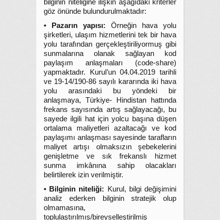
bilginin niteliğine ilişkin aşağıdaki kriterler
göz önünde bulundurulmaktadır:
• Pazarın yapısı:
Örneğin hava yolu
şirketleri, ulaşım hizmetlerini tek bir hava
yolu tarafından gerçekleştiriliyormuş gibi
sunmalarına olanak sağlayan kod
paylaşım anlaşmaları (code-share)
yapmaktadır. Kurul’un 04.04.2019 tarihli
ve 19-14/190-86 sayılı kararında iki hava
yolu arasındaki bu yöndeki bir
anlaşmaya, Türkiye- Hindistan hattında
frekans sayısında artış sağlayacağı, bu
sayede ilgili hat için yolcu başına düşen
ortalama maliyetleri azaltacağı ve kod
paylaşımı anlaşması sayesinde tarafların
maliyet artışı olmaksızın şebekelerini
genişletme ve sık frekanslı hizmet
sunma imkânına sahip olacakları
belirtilerek izin verilmiştir.
• Bilginin niteliği:
Kurul, bilgi değişimini
analiz ederken bilginin stratejik olup
olmamasına,
toplulaştırılmış/bireyselleştirilmiş