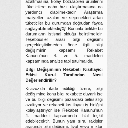
azaltmasına, kolay bozulabilen ürünlerini
tüketicilere daha hızlı ulaştırmasına da
yardımcı olabilmektedir. Araştırma
maliyetleri azalan ve seçenekleri artan
tüketiciler bu durumdan doğrudan fayda
sağlayabilmektedir
[1]
. Bununla birlikte bu
durumların istisnai olduğu belirtilmelidir.
Teşebbüsler arası bilgi değişimi
gerçekleştirilmeden önce ilgili bilgi
değişiminin kapsamı Rekabet
Kanunu’nun 4. ve 5. maddeleri
kapsamında analize tabi tutulmalıdır.
Bilgi Değişiminin Rekabeti Kısıtlayıcı
Etkisi Kurul Tarafından Nasıl
Değerlendirilir?
Kılavuz’da ifade edildiği üzere, bilgi
değişimine konu bilgi rekabete duyarlı ise
ve bu bilgi değişimi pazardaki belirsizliği
azaltıyor ve rekabeti kısıtlayıcı iş birliğini
kolaylaştırıyor ise Rekabet Kanunu’nun
4. maddesi kapsamında ihlal teşkil
edebilecektir. Bunun yanı sıra, rakipler
arasında bilgi değişimi, fiyat veya miktar