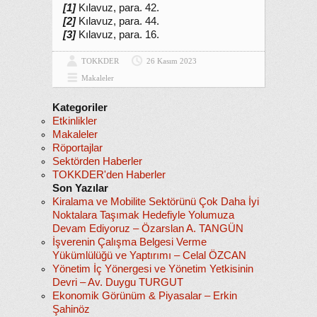
[1]
Kılavuz, para. 42.
[2]
Kılavuz, para. 44.
[3]
Kılavuz, para. 16.
TOKKDER
26 Kasım 2023
Makaleler
Kategoriler
Etkinlikler
Makaleler
Röportajlar
Sektörden Haberler
TOKKDER'den Haberler
Son Yazılar
Kiralama ve Mobilite Sektörünü Çok Daha İyi
Noktalara Taşımak Hedefiyle Yolumuza
Devam Ediyoruz – Özarslan A. TANGÜN
İşverenin Çalışma Belgesi Verme
Yükümlülüğü ve Yaptırımı – Celal ÖZCAN
Yönetim İç Yönergesi ve Yönetim Yetkisinin
Devri – Av. Duygu TURGUT
Ekonomik Görünüm & Piyasalar – Erkin
Şahinöz