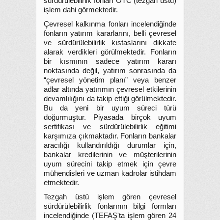
sürdürülebilirlik fonları OTC (tezgah üstü)
işlem dahi görmektedir.
Çevresel kalkınma fonları incelendiğinde
fonların yatırım kararlarını, belli çevresel
ve sürdürülebilirlik kıstaslarını dikkate
alarak verdikleri görülmektedir. Fonların
bir kısmının sadece yatırım kararı
noktasında değil, yatırım sonrasında da
“çevresel yönetim planı” veya benzer
adlar altında yatırımın çevresel etkilerinin
devamlılığını da takip ettiği görülmektedir.
Bu da yeni bir uyum süreci türü
doğurmuştur. Piyasada birçok uyum
sertifikası ve sürdürülebilirlik eğitimi
karşımıza çıkmaktadır. Fonların bankalar
aracılığı kullandırıldığı durumlar için,
bankalar kredilerinin ve müşterilerinin
uyum sürecini takip etmek için çevre
mühendisleri ve uzman kadrolar istihdam
etmektedir.
Tezgah üstü işlem gören çevresel
sürdürülebilirlik fonlarının bilgi formları
incelendiğinde (TEFAŞ'ta işlem gören 24