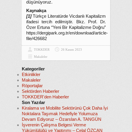
düşünüyoruz.
Kaynakça
[1]
Türkçe Literatürde Vicdanlı Kapitalizm
ifadesi tercih edilmiştir. Bkz. Prof. Dr.
Özer Ertuna “Yeni Bir Kapitalizme Doğru”
https://dergipark.org.tr/en/download/article-
file/426682
TOKKDER
26 Kasım 2023
Makaleler
Kategoriler
Etkinlikler
Makaleler
Röportajlar
Sektörden Haberler
TOKKDER'den Haberler
Son Yazılar
Kiralama ve Mobilite Sektörünü Çok Daha İyi
Noktalara Taşımak Hedefiyle Yolumuza
Devam Ediyoruz – Özarslan A. TANGÜN
İşverenin Çalışma Belgesi Verme
Yükümlülüğü ve Yaptırımı – Celal ÖZCAN