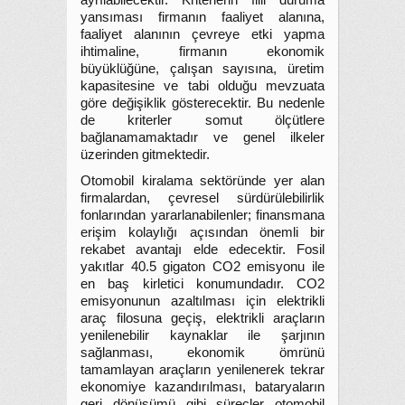
ayrılabilecektir. Kriterlerin fiili duruma
yansıması firmanın faaliyet alanına,
faaliyet alanının çevreye etki yapma
ihtimaline, firmanın ekonomik
büyüklüğüne, çalışan sayısına, üretim
kapasitesine ve tabi olduğu mevzuata
göre değişiklik gösterecektir. Bu nedenle
de kriterler somut ölçütlere
bağlanamamaktadır ve genel ilkeler
üzerinden gitmektedir.
Otomobil kiralama sektöründe yer alan
firmalardan, çevresel sürdürülebilirlik
fonlarından yararlanabilenler; finansmana
erişim kolaylığı açısından önemli bir
rekabet avantajı elde edecektir. Fosil
yakıtlar 40.5 gigaton CO2 emisyonu ile
en baş kirletici konumundadır. CO2
emisyonunun azaltılması için elektrikli
araç filosuna geçiş, elektrikli araçların
yenilenebilir kaynaklar ile şarjının
sağlanması, ekonomik ömrünü
tamamlayan araçların yenilenerek tekrar
ekonomiye kazandırılması, bataryaların
geri dönüşümü gibi süreçler otomobil