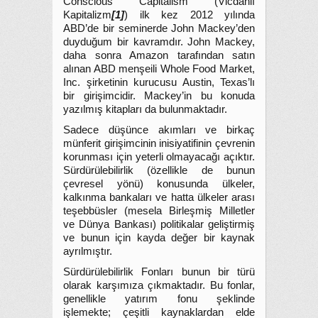
Conscious Capitalism (Vicdanlı
Kapitalizm
[1]
) ilk kez 2012 yılında
ABD’de bir seminerde John Mackey’den
duyduğum bir kavramdır. John Mackey,
daha sonra Amazon tarafından satın
alınan ABD menşeili Whole Food Market,
Inc. şirketinin kurucusu Austin, Texas’lı
bir girişimcidir. Mackey’in bu konuda
yazılmış kitapları da bulunmaktadır.
Sadece düşünce akımları ve birkaç
münferit girişimcinin inisiyatifinin çevrenin
korunması için yeterli olmayacağı açıktır.
Sürdürülebilirlik (özellikle de bunun
çevresel yönü) konusunda ülkeler,
kalkınma bankaları ve hatta ülkeler arası
teşebbüsler (mesela Birleşmiş Milletler
ve Dünya Bankası) politikalar geliştirmiş
ve bunun için kayda değer bir kaynak
ayrılmıştır.
Sürdürülebilirlik Fonları bunun bir türü
olarak karşımıza çıkmaktadır. Bu fonlar,
genellikle yatırım fonu şeklinde
işlemekte; çeşitli kaynaklardan elde