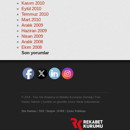
Kasım 2010
Eylül 2010
Temmuz 2010
Mart 2010
Aralık 2009
Haziran 2009
Nisan 2009
Aralık 2008
Ekim 2008
Son yorumlar
© 2014 - Tüm Oto Kiralama ve Mobilite Kuruluşları Derneği | Tüm
Hakları Saklıdır | İçerikler ve görseller izinsiz olarak kullanılamaz.
Site Haritası
|
SSS
|
İletişim
|
KVKK
|
Çerez Politikası