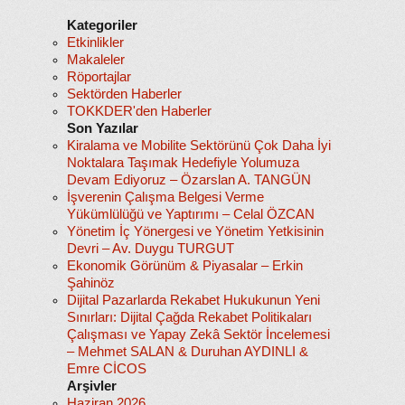
Kategoriler
Etkinlikler
Makaleler
Röportajlar
Sektörden Haberler
TOKKDER'den Haberler
Son Yazılar
Kiralama ve Mobilite Sektörünü Çok Daha İyi
Noktalara Taşımak Hedefiyle Yolumuza
Devam Ediyoruz – Özarslan A. TANGÜN
İşverenin Çalışma Belgesi Verme
Yükümlülüğü ve Yaptırımı – Celal ÖZCAN
Yönetim İç Yönergesi ve Yönetim Yetkisinin
Devri – Av. Duygu TURGUT
Ekonomik Görünüm & Piyasalar – Erkin
Şahinöz
Dijital Pazarlarda Rekabet Hukukunun Yeni
Sınırları: Dijital Çağda Rekabet Politikaları
Çalışması ve Yapay Zekâ Sektör İncelemesi
– Mehmet SALAN & Duruhan AYDINLI &
Emre CİCOS
Arşivler
Haziran 2026