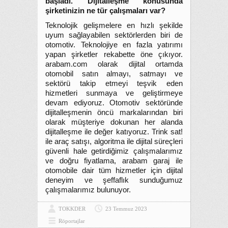
başladı. Dijitalleşme konusunda
şirketinizin ne tür çalışmaları var?
Teknolojik gelişmelere en hızlı şekilde
uyum sağlayabilen sektörlerden biri de
otomotiv. Teknolojiye en fazla yatırımı
yapan şirketler rekabette öne çıkıyor.
arabam.com olarak dijital ortamda
otomobil satın almayı, satmayı ve
sektörü takip etmeyi teşvik eden
hizmetleri sunmaya ve geliştirmeye
devam ediyoruz. Otomotiv sektöründe
dijitalleşmenin öncü markalarından biri
olarak müşteriye dokunan her alanda
dijitalleşme ile değer katıyoruz. Trink sat!
ile araç satışı, algoritma ile dijital süreçleri
güvenli hale getirdiğimiz çalışmalarımız
ve doğru fiyatlama, arabam garaj ile
otomobile dair tüm hizmetler için dijital
deneyim ve şeffaflık sunduğumuz
çalışmalarımız bulunuyor.
TOKKDER
23 Temmuz 2023
Röportajlar