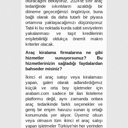
oturacağını bekliyoruz. 2024’te sıfır araç
tedariğinde sıkıntıların azaldığı bir
döneme geçeceğimizi öngörüyor, buna
bağlı olarak da daha tutarlı bir piyasa
ortamına yaklaşacağımızı düşünüyoruz
Tabii ki bu noktada kurda sabit seviyelerin
yakalanması ve taşıt kredilerinin
erişilebilirliği oldukça önemli makro
kriterler olacak.
Araç kiralama firmalarına ne gibi
hizmetler sunuyorsunuz? Bu
hizmetlerinizin sağladığı faydalardan
bahseder misiniz?
İkinci el araç satışı veya kiralaması
yapan, galeri olarak adlandırdığımız
küçük ve orta boy işletmeler için
arabam.com sadece bir ilan listeleme
platformu değil, aynı zamanda onlara
araç tedarikinde farklı seçenekler ve
geniş bir erişim havuzu sunan iş ortağı
konumunda yer alıyor. Üyemiz olsun
veya olmasın tüm ikinci el araç satışı
yapan işletmeler Türkiye’nin her yerinden