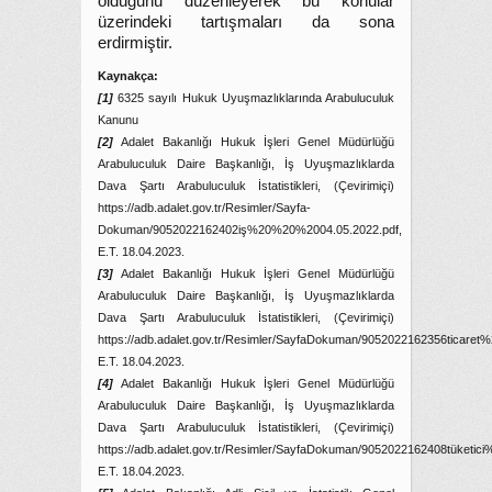
olduğunu düzenleyerek bu konular
üzerindeki tartışmaları da sona
erdirmiştir.
Kaynakça:
[1]
6325 sayılı Hukuk Uyuşmazlıklarında Arabuluculuk
Kanunu
[2]
Adalet Bakanlığı Hukuk İşleri Genel Müdürlüğü
Arabuluculuk Daire Başkanlığı, İş Uyuşmazlıklarda
Dava Şartı Arabuluculuk İstatistikleri, (Çevirimiçi)
https://adb.adalet.gov.tr/Resimler/Sayfa-
Dokuman/9052022162402iş%20%20%2004.05.2022.pdf,
E.T. 18.04.2023.
[3]
Adalet Bakanlığı Hukuk İşleri Genel Müdürlüğü
Arabuluculuk Daire Başkanlığı, İş Uyuşmazlıklarda
Dava Şartı Arabuluculuk İstatistikleri, (Çevirimiçi)
https://adb.adalet.gov.tr/Resimler/SayfaDokuman/9052022162356ticare
E.T. 18.04.2023.
[4]
Adalet Bakanlığı Hukuk İşleri Genel Müdürlüğü
Arabuluculuk Daire Başkanlığı, İş Uyuşmazlıklarda
Dava Şartı Arabuluculuk İstatistikleri, (Çevirimiçi)
https://adb.adalet.gov.tr/Resimler/SayfaDokuman/9052022162408tüketic
E.T. 18.04.2023.