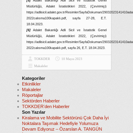
[5]
Adalet Bakanlığı Adli Sicil ve İstatistik Genel
Müdürlüğü, Adalet İstatistikleri 2022, (Çevirimiçi)
https://adlisicil.adalet.gov.tr/Resimler/SayfaDokuman/29032023141410adal
2022calısma100kapaklı.pdf, sayfa 27-28, E.T.
18.04.2023.
[6]
Adalet Bakanlığı Adli Sicil ve İstatistik Genel
Müdürlüğü, Adalet İstatistikleri 2022, (Çevirimiçi)
https://adlisicil.adalet.gov.tr/Resimler/SayfaDokuman/29032023141410adal
2022calısma100kapaklı.pdf, sayfa 26, E.T. 18.04.2023.
TOKKDER
10 Mayıs 2023
Makaleler
Kategoriler
Etkinlikler
Makaleler
Röportajlar
Sektörden Haberler
TOKKDER'den Haberler
Son Yazılar
Kiralama ve Mobilite Sektörünü Çok Daha İyi
Noktalara Taşımak Hedefiyle Yolumuza
Devam Ediyoruz – Özarslan A. TANGÜN