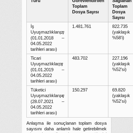
Türü
Görevlendirilen
Sağlanan
Toplam
Toplam
Dosya Sayısı
Dosya
Sayısı
İş
1.481.761
822.735
Uyuşmazlıkları
(yaklaşık
[2]
%58’i)
(01.01.2018 –
04.05.2022
tarihleri arası)
Ticari
483.702
227.196
Uyuşmazlıklar
(yaklaşık
[3]
%52’si)
(01.01.2019 –
04.05.2022
tarihleri arası)
Tüketici
150.297
69.820
Uyuşmazlıkları
(yaklaşık
[4]
%52'si)
(28.07.2021 –
04.05.2022
tarihleri arası)
Anlaşma ile sonuçlanan toplam dosya
sayısını daha anlamlı hale getirebilmek