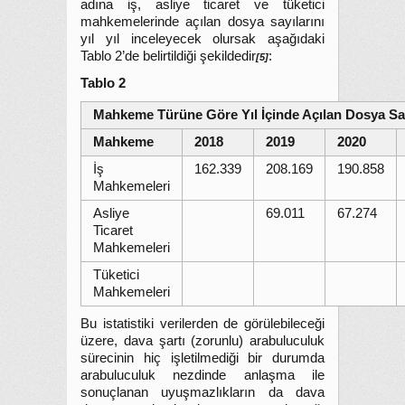
adına iş, asliye ticaret ve tüketici
mahkemelerinde açılan dosya sayılarını
yıl yıl inceleyecek olursak aşağıdaki
Tablo 2’de belirtildiği şekildedir
:
[5]
Tablo 2
Mahkeme Türüne Göre Yıl İçinde Açılan Dosya Say
Mahkeme
2018
2019
2020
İş
162.339
208.169
190.858
Mahkemeleri
Asliye
69.011
67.274
Ticaret
Mahkemeleri
Tüketici
Mahkemeleri
Bu istatistiki verilerden de görülebileceği
üzere, dava şartı (zorunlu) arabuluculuk
sürecinin hiç işletilmediği bir durumda
arabuluculuk nezdinde anlaşma ile
sonuçlanan uyuşmazlıkların da dava