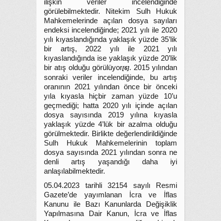
ilişkin veriler incelendiğinde
görülebilmektedir. Nitekim Sulh Hukuk
Mahkemelerinde açılan dosya sayıları
endeksi incelendiğinde; 2021 yılı ile 2020
yılı kıyaslandığında yaklaşık yüzde 35’lik
bir artış, 2022 yılı ile 2021 yılı
kıyaslandığında ise yaklaşık yüzde 20’lik
bir atış olduğu görülüyor
. 2015 yılından
[6]
sonraki veriler incelendiğinde, bu artış
oranının 2021 yılından önce bir önceki
yıla kıyasla hiçbir zaman yüzde 10’u
geçmediği; hatta 2020 yılı içinde açılan
dosya sayısında 2019 yılına kıyasla
yaklaşık yüzde 4’lük bir azalma olduğu
görülmektedir. Birlikte değerlendirildiğinde
Sulh Hukuk Mahkemelerinin toplam
dosya sayısında 2021 yılından sonra ne
denli artış yaşandığı daha iyi
anlaşılabilmektedir.
05.04.2023 tarihli 32154 sayılı Resmi
Gazete’de yayımlanan İcra ve İflas
Kanunu ile Bazı Kanunlarda Değişiklik
Yapılmasına Dair Kanun, İcra ve İflas