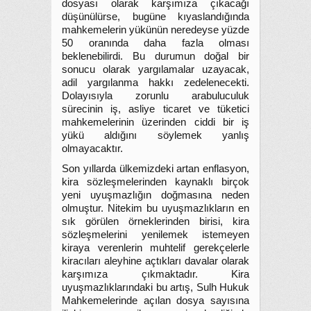
dosyası olarak karşımıza çıkacağı
düşünülürse, bugüne kıyaslandığında
mahkemelerin yükünün neredeyse yüzde
50 oranında daha fazla olması
beklenebilirdi. Bu durumun doğal bir
sonucu olarak yargılamalar uzayacak,
adil yargılanma hakkı zedelenecekti.
Dolayısıyla zorunlu arabuluculuk
sürecinin iş, asliye ticaret ve tüketici
mahkemelerinin üzerinden ciddi bir iş
yükü aldığını söylemek yanlış
olmayacaktır.
Son yıllarda ülkemizdeki artan enflasyon,
kira sözleşmelerinden kaynaklı birçok
yeni uyuşmazlığın doğmasına neden
olmuştur. Nitekim bu uyuşmazlıkların en
sık görülen örneklerinden birisi, kira
sözleşmelerini yenilemek istemeyen
kiraya verenlerin muhtelif gerekçelerle
kiracıları aleyhine açtıkları davalar olarak
karşımıza çıkmaktadır. Kira
uyuşmazlıklarındaki bu artış, Sulh Hukuk
Mahkemelerinde açılan dosya sayısına