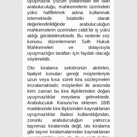
uyuşmazlık çözüm yollarından biri olan
arabuluculuğu, mahkemelerin üzerindeki
yükü hafifletmek adına kullanmak
istemektedir. İstatistiki olarak
değerlendirildiğinde arabuluculuğun
mahkemelerin üzerinden ciddi bir iş yükü
aldığı görülebilmektedir. Bu nedenle söz
konusu düzenlemenin Sulh Hukuk
Mahkemeleri ve dolayısıyla
uyuşmazlığın tarafları için faydalı olacağı
söylenebilir.
Oto kiralama sektörünün aktörleri,
faaliyet konuları gereği müşterileriyle
uzun veya kısa süreli kira sözleşmeleri
imzalamaktadır, müşterileri ile arasında
kimi zaman bu kira ilişkilerinden doğan
uyuşmazlıklar meydana gelmektedir.
Arabuluculuk Kanunu’na eklenen 18/B
maddesinde kira ilişkisinden kaynaklanan
uyuşmazlıklar ifadesi kullanıldığından,
zorunlu arabuluculuğun yalnızca
taşınmaz kiralarında değil, oto kiralama
gibi taşınır kiralamalarından kaynaklanan