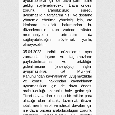
uyuşmazlıklar için de dava şartı haline
geldiği söylenebilecektir. Dava öncesi
zorunlu arabuluculuk süreci,
uyuşmazlığın taraflarını hızlı ve dostane
yöntemle çözüme yönelttiği için, oto
kiralama sektörü bakımından bu
düzenlemenin uzun vadede müşteri
memnuniyetinin artmasını da
sağlayabileceğini söylemek yanlış
olmayacaktır.
05.04.2023 tarihli düzenleme aynı
zamanda; taşınır ve taşınmazların
paylaştırılmasına ve ortaklığın
giderilmesine (izaleişüyu) ilişkin
uyuşmazlıklar, Kat Mülkiyeti
Kanunu’ndan kaynaklanan uyuşmazlıklar
ve komşu hakkından kaynaklanan
uyuşmazlıklar için de dava öncesi
arabuluculuğu zorunlu hale getirmiştir.
Ticari davalardan konusu bir miktar para
alacağı olan alacak, tazminat, itirazın
iptali, menfi tespit ve istirdat davaları için
ise dava öncesi arabuluculuğun zorunlu