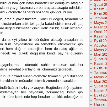
Mart 20
rulduğunda çok iştah kabartıcı bir dönüşüm atağının
Şubat 2
araçların yaygınlaşması ve bu araçlara adapte edilebilen
Kasım 
ışıldık otomotiv ezberini bozacak gibi görünüyor.
Ekim 2
Temmuz
, aracın yakıt tüketimi, ikinci el değeri, tasarımı ve
Mayıs 2
i oluştururken artık tek şarjla katedilebilen menzil, şarj
Nisan 2
ma değerli hizmetleri gibi tüketicinin hiç alışık olmadığı
Ocak 2
or.
Kasım 
da eskiyi yıkıcı bir dönüşüm olacağı anlaşılan bu
Eylül 2
nün tüm paydaşlarını da temelden etkileyecek gibi
Ağustos
ileri hem dağıtım stratejileri hem de satış ağları bu
Mayıs 2
lenecek ve büyük değişimin kendi payına düşenini
Mart 20
Şubat 2
Kasım 
 yaygınlaşması, otomobil sahibi olmaktan çok her
Ekim 2
mbine seyahat planlayıcıları olmamızı getirecek.
Temmuz
e ürün ve hizmet sunan otomotiv firmaları, yeni düzende
Mayıs 2
ışkanlıkları ile mücadele etmek zorunda kalacaklar.
Mart 20
Şubat 2
öndürücü bir hızla yaklaşıyor. Bugünden doğru yatırım
Kasım 
azırlamayan her paydaşın, zorlanacağı kesin gibi
Eylül 2
bir süre içerisinde hep beraber tanıklık edeceğiz bu
Temmuz
Haziran