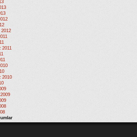
13
013
013
2012
012
 2012
2011
11
 2011
11
011
2010
010
 2010
10
009
 2009
009
008
008
rumlar