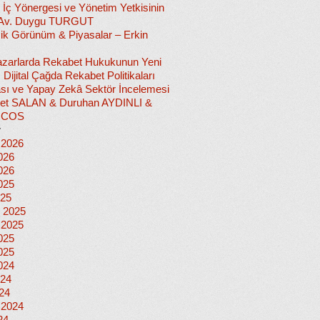
 İç Yönergesi ve Yönetim Yetkisinin
 Av. Duygu TURGUT
k Görünüm & Piyasalar – Erkin
 Pazarlarda Rekabet Hukukunun Yeni
ı: Dijital Çağda Rekabet Politikaları
sı ve Yapay Zekâ Sektör İncelemesi
et SALAN & Duruhan AYDINLI &
İCOS
r
 2026
026
026
025
025
 2025
 2025
025
025
024
024
024
 2024