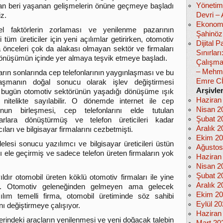
Yönetim
an beri yaşanan gelişmelerin önüne geçmeye başladı
Devri –
iz.
Ekonomi
el faktörlerin zorlaması ve yenilenme pazarının
Şahinöz
 tüm üreticiler için yeni açılımlar getirirken, otomotiv
Dijital
a önceleri çok da alakası olmayan sektör ve firmaları
Sınırlar
önüşümün içinde yer almaya teşvik etmeye başladı.
Çalışma
– Mehm
lların sonlarında cep telefonlarının yaygınlaşması ve bu
Emre C
laşmanın doğal sonucu olarak işlev değiştirmesi
Arşivle
 bugün otomotiv sektörünün yaşadığı dönüşüme ışık
Haziran
 nitelikte sayılabilir. O dönemde internet ile cep
Nisan 2
nunun birleşmesi, cep telefonlarını elde tutulan
Şubat 2
yarlara dönüştürmüş ve telefon üreticileri kadar
Aralık 2
ıları ve bilgisayar firmalarını cezbetmişti.
Ekim 2
lesi sonucu yazılımcı ve bilgisayar üreticileri üstün
Ağustos
ayı ele geçirmiş ve sadece telefon üreten firmaların yok
Haziran
Nisan 2
Şubat 2
dır otomobil üreten köklü otomotiv firmaları ile yine
Aralık 2
or. Otomotiv geleneğinden gelmeyen ama gelecek
Ekim 2
zılım temelli firma, otomobil üretiminde söz sahibi
Eylül 2
nı değiştirmeye çalışıyor.
Haziran
ndeki araçların yenilenmesi ve yeni doğacak talebin