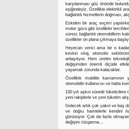
karşılanması göz önünde bulundu
eşiğindeyiz. Özellikle elektrikli 
bağlantılı hizmetlerin doğması, al
Eskiden bir araç seçimi yapılırken
motor gücü gibi özellikler tercihler
süresi, bağlantılı otomobillerin kat
özellikler ön plana çıkmaya başlıy
Heyecan verici ama bir o kadar 
keskin viraj, otomotiv sektörü
anlaşılıyor. Hem üretim teknoloj
değişimden önemli ölçüde etki
yaşamak zorunda kalacaklar.
Özellikle mobilite kavramının
otomobilin kullanıcısı ve hatta ko
100 yılı aşkın süredir tüketiciler
yeni rakiplerle ve yeni tüketim al
Gelecek artık çok yakın ve baş d
ve doğru hamlelerle kendini h
görünüyor. Çok da fazla olmayan 
değişim rüzgarına…