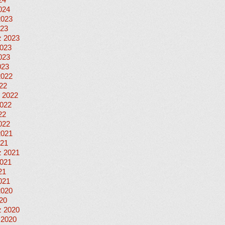
24
024
2023
023
 2023
023
023
023
2022
022
 2022
022
22
022
2021
021
 2021
021
21
021
2020
020
 2020
 2020