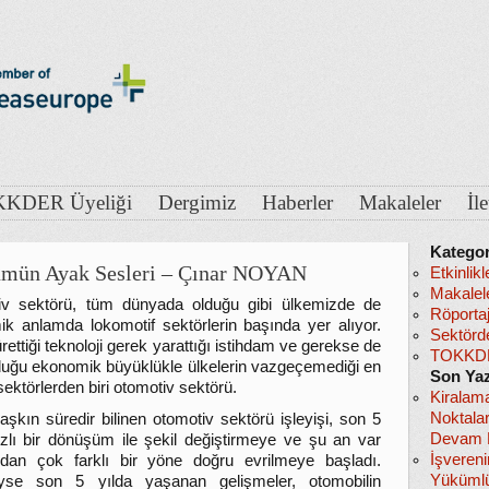
KDER Üyeliği
Dergimiz
Haberler
Makaleler
İl
Kategor
mün Ayak Sesleri – Çınar NOYAN
Etkinlikl
Makalel
iv sektörü, tüm dünyada olduğu gibi ülkemizde de
Röportaj
k anlamda lokomotif sektörlerin başında yer alıyor.
Sektörd
ettiği teknoloji gerek yarattığı istihdam ve gerekse de
TOKKDE
duğu ekonomik büyüklükle ülkelerin vazgeçemediği en
Son Yaz
sektörlerden biri otomotiv sektörü.
Kiralam
Noktala
 aşkın süredir bilinen otomotiv sektörü işleyişi, son 5
Devam E
hızlı bir dönüşüm ile şekil değiştirmeye ve şu an var
İşveren
dan çok farklı bir yöne doğru evrilmeye başladı.
Yükümlü
yse son 5 yılda yaşanan gelişmeler, otomobilin