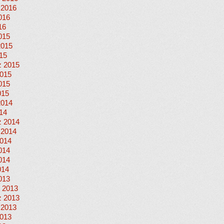
 2016
016
16
015
2015
015
 2015
015
015
015
2014
014
 2014
 2014
014
014
014
014
013
 2013
 2013
 2013
013