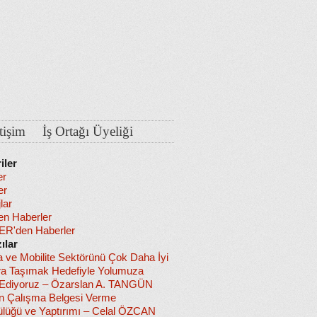
etişim
İş Ortağı Üyeliği
iler
er
er
lar
en Haberler
R'den Haberler
ılar
a ve Mobilite Sektörünü Çok Daha İyi
ra Taşımak Hedefiyle Yolumuza
diyoruz – Özarslan A. TANGÜN
in Çalışma Belgesi Verme
lüğü ve Yaptırımı – Celal ÖZCAN