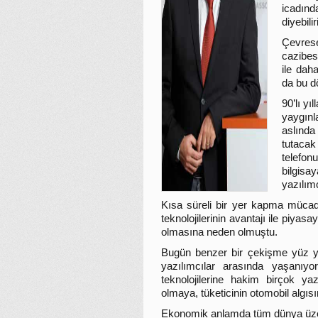
icadınd
diyebilir
Çevres
cazibesi
ile dah
da bu d
90’lı yı
yaygın
aslında
tutacak
telefo
bilgisa
yazılımc
Kısa süreli bir yer kapma mücade
teknolojilerinin avantajı ile piyas
olmasına neden olmuştu.
Bugün benzer bir çekişme yüz yıl
yazılımcılar arasında yaşanıy
teknolojilerine hakim birçok ya
olmaya, tüketicinin otomobil algısı
Ekonomik anlamda tüm dünya üzeri