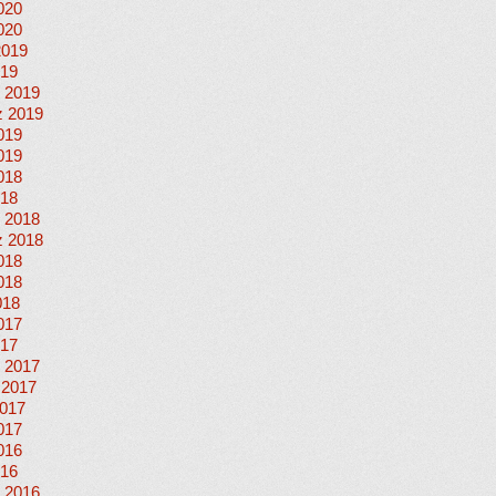
020
020
2019
019
 2019
 2019
019
019
018
018
 2018
 2018
018
018
018
017
017
 2017
 2017
017
017
016
016
 2016