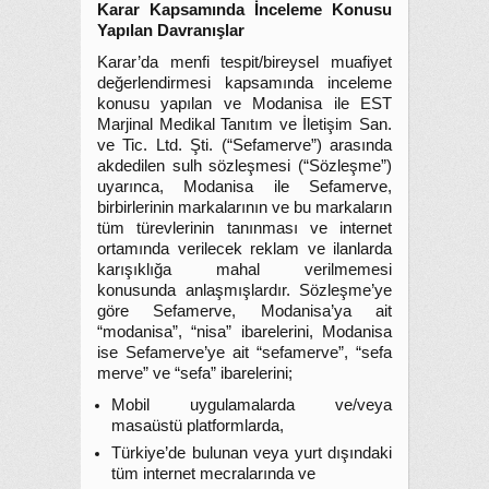
Karar Kapsamında İnceleme Konusu
Yapılan Davranışlar
Karar’da menfi tespit/bireysel muafiyet
değerlendirmesi kapsamında inceleme
konusu yapılan ve Modanisa ile EST
Marjinal Medikal Tanıtım ve İletişim San.
ve Tic. Ltd. Şti. (“Sefamerve”) arasında
akdedilen sulh sözleşmesi (“Sözleşme”)
uyarınca, Modanisa ile Sefamerve,
birbirlerinin markalarının ve bu markaların
tüm türevlerinin tanınması ve internet
ortamında verilecek reklam ve ilanlarda
karışıklığa mahal verilmemesi
konusunda anlaşmışlardır. Sözleşme’ye
göre Sefamerve, Modanisa’ya ait
“modanisa”, “nisa” ibarelerini, Modanisa
ise Sefamerve’ye ait “sefamerve”, “sefa
merve” ve “sefa” ibarelerini;
Mobil uygulamalarda ve/veya
masaüstü platformlarda,
Türkiye’de bulunan veya yurt dışındaki
tüm internet mecralarında ve