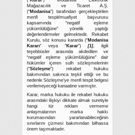
(“
Kurul
”) Modanisa Elektronik
Mağazacılık ve Ticaret A.Ş.
(“
Modanisa
”) tarafından gerçekleştirilen
menfi tespit/muafiyet başvurusu
kapsamında “negatif eşleme
yükümlülüğüne” yönelik yaptığı
değerlendirmeler gelmektedir. Rekabet
Kurulu, söz konusu kararda (“
Modanisa
Kararı
” veya “
Karar
”)
[1]
, ilgili
teşebbüsler arasında akdedilen ve
“negatif eşleme yükümlülüğüne” dair
hükümler içeren sulh sözleşmelerinin
(“
Sözleşme
”) rekabet hukuku
bakımından sakınca teşkil ettiği ve bu
nedenle Sözleşme’ye menfi tespit belgesi
verilemeyeceği kanaatine varmıştır.
Karar, marka hukuku ile rekabet hukuku
arasındaki ilişkiyi dikkate almak suretiyle
hangi tür reklam vermeme
anlaşmalarının marka hakkı
korumasından yararlanabileceğinin
sınırlarını çizmesi bakımından bilhassa
önem taşımaktadır.