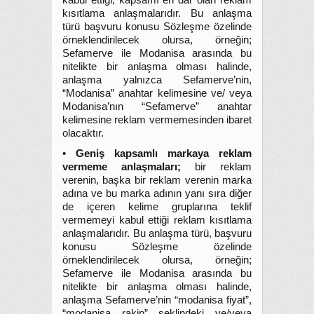
kabul ettiği, kapsamı en dar olan reklam
kısıtlama anlaşmalarıdır. Bu anlaşma
türü başvuru konusu Sözleşme özelinde
örneklendirilecek olursa, örneğin;
Sefamerve ile Modanisa arasında bu
nitelikte bir anlaşma olması halinde,
anlaşma yalnızca Sefamerve’nin,
“Modanisa” anahtar kelimesine ve/ veya
Modanisa’nın “Sefamerve” anahtar
kelimesine reklam vermemesinden ibaret
olacaktır.
• Geniş kapsamlı markaya reklam
vermeme anlaşmaları;
bir reklam
verenin, başka bir reklam verenin marka
adına ve bu marka adının yanı sıra diğer
de içeren kelime gruplarına teklif
vermemeyi kabul ettiği reklam kısıtlama
anlaşmalarıdır. Bu anlaşma türü, başvuru
konusu Sözleşme özelinde
örneklendirilecek olursa, örneğin;
Sefamerve ile Modanisa arasında bu
nitelikte bir anlaşma olması halinde,
anlaşma Sefamerve’nin “modanisa fiyat”,
“modanisa rakip” şeklindeki ve/veya