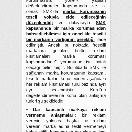
korunmasına yönelik yapılan
değerlendirmeler kapsamında ise ilk
olarak SMK’da
marka korumasının
tescil yoluyla elde edileceğinin
düzenlendiği
ve dolayısıyla
SMK
kapsamında bir marka korumasından
bahsedilebilmesi için öncelikle tescilli
bir markanın varlığının gerektiği
ifade
edilmiştir. Ancak bu noktada “tescilli
markalara getirilen bütün reklam
kısıtlamaları marka koruması
kapsamındadır” yorumunun ise hatalı
olacağı belirtilmiştir. Bu itibarla SMK ile
sağlanan marka korumasının kapsamı,
tescilli markaları konu edinen aşağıdaki
her reklam kısıtlaması türü bazında ayrı
ayrı incelenmiştir. Kurul’un
değerlendirmelerine konu olan anlaşma
türleri şu şekildedir:
• Dar kapsamlı markaya reklam
vermeme anlaşmaları;
bir reklam
verenin, yalnızca başka bir reklam
verenin marka adına teklif vermemeyi