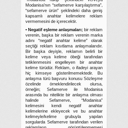
Modanisa’nın “sefamerve karşılaştırma”,
“sefamerve ürün” şeklindeki daha geniş
kapsamlı anahtar kelimelere reklam
vermemesini de içerecektir.
• Negatif eşleme anlaşmaları;
bir reklam
verenin, başka bir reklam verenin marka
adını “negatif anahtar kelime” olarak
seçtiği reklam kısıtlama anlaşmalarıdır.
Bir başka deyişle, reklamın belirli bir
kelime veya kelime öbeği tarafından
tetiklenmesini engelleyen bir anahtar
kelime türüdür. Reklam, o ifadeyi arayan
hiç kimseye gösterilmemektedir. Bu
anlaşma türü başvuru konusu Sözleşme
özelinde örneklendirilecek olursa,
örneğin; Sefamerve ile Modanisa
arasında bu nitelikte bir anlaşma olması
halinde Sefamerve, “Modanisa”
kelimesini kendi negatif anahtar
kelimelerine ekleyecek ve bu anahtar
kelimeyle/kelime grubuyla yapılan
sorgularda Sefamerve tarafından verilen
reklamların görüntülenmemesi