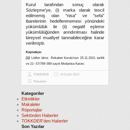
Kurul tarafından sonuç olarak
Sözleşme’ye, (i) marka olarak tescil
edilmemiş olan “nisa” ve “sefa”
ibarelerinin hedeflenmemesi yönündeki
yükümlülük ile (ii) negatif eşleme
yükümlülüğünden arındırılması halinde
bireysel muafiyet tanınabileceğine karar
verilmiştir.
Kaynakça:
[1]
Lütfen bknz. Rekabet Kurulu’nun 25.11.2021 tarihli
ve 21- 57/789-389 sayılı Modanisa Kararı.
TOKKDER
24 Eylül 2022
Makaleler
Kategoriler
Etkinlikler
Makaleler
Röportajlar
Sektörden Haberler
TOKKDER'den Haberler
Son Yazılar