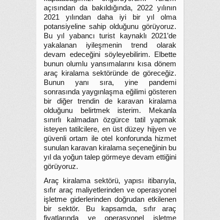
açısından da bakıldığında, 2022 yılının
2021 yılından daha iyi bir yıl olma
potansiyeline sahip olduğunu görüyoruz.
Bu yıl yabancı turist kaynaklı 2021’de
yakalanan iyileşmenin trend olarak
devam edeceğini söyleyebilirim. Elbette
bunun olumlu yansımalarını kısa dönem
araç kiralama sektöründe de göreceğiz.
Bunun yanı sıra, yine pandemi
sonrasında yaygınlaşma eğilimi gösteren
bir diğer trendin de karavan kiralama
olduğunu belirtmek isterim. Mekanla
sınırlı kalmadan özgürce tatil yapmak
isteyen tatilcilere, en üst düzey hijyen ve
güvenli ortam ile otel konforunda hizmet
sunulan karavan kiralama seçeneğinin bu
yıl da yoğun talep görmeye devam ettiğini
görüyoruz.
Araç kiralama sektörü, yapısı itibarıyla,
sıfır araç maliyetlerinden ve operasyonel
işletme giderlerinden doğrudan etkilenen
bir sektör. Bu kapsamda, sıfır araç
fiyatlarında ve operasyonel işletme