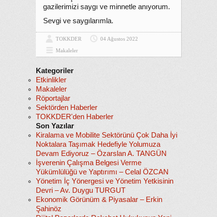
gazilerimizi saygı ve minnetle anıyorum.
Sevgi ve saygılarımla.
TOKKDER
04 Ağustos 2022
Makaleler
Kategoriler
Etkinlikler
Makaleler
Röportajlar
Sektörden Haberler
TOKKDER'den Haberler
Son Yazılar
Kiralama ve Mobilite Sektörünü Çok Daha İyi
Noktalara Taşımak Hedefiyle Yolumuza
Devam Ediyoruz – Özarslan A. TANGÜN
İşverenin Çalışma Belgesi Verme
Yükümlülüğü ve Yaptırımı – Celal ÖZCAN
Yönetim İç Yönergesi ve Yönetim Yetkisinin
Devri – Av. Duygu TURGUT
Ekonomik Görünüm & Piyasalar – Erkin
Şahinöz