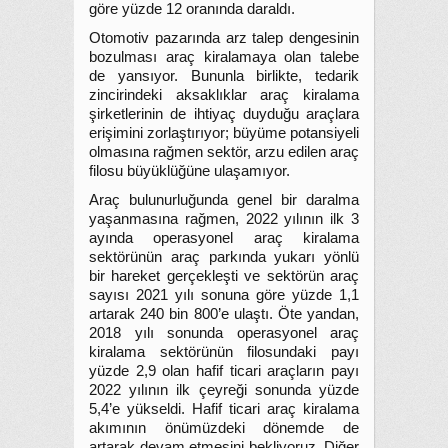
göre yüzde 12 oranında daraldı.
Otomotiv pazarında arz talep dengesinin
bozulması araç kiralamaya olan talebe
de yansıyor. Bununla birlikte, tedarik
zincirindeki aksaklıklar araç kiralama
şirketlerinin de ihtiyaç duyduğu araçlara
erişimini zorlaştırıyor; büyüme potansiyeli
olmasına rağmen sektör, arzu edilen araç
filosu büyüklüğüne ulaşamıyor.
Araç bulunurluğunda genel bir daralma
yaşanmasına rağmen, 2022 yılının ilk 3
ayında operasyonel araç kiralama
sektörünün araç parkında yukarı yönlü
bir hareket gerçekleşti ve sektörün araç
sayısı 2021 yılı sonuna göre yüzde 1,1
artarak 240 bin 800’e ulaştı. Öte yandan,
2018 yılı sonunda operasyonel araç
kiralama sektörünün filosundaki payı
yüzde 2,9 olan hafif ticari araçların payı
2022 yılının ilk çeyreği sonunda yüzde
5,4’e yükseldi. Hafif ticari araç kiralama
akımının önümüzdeki dönemde de
artarak devam etmesini bekliyoruz. Diğer