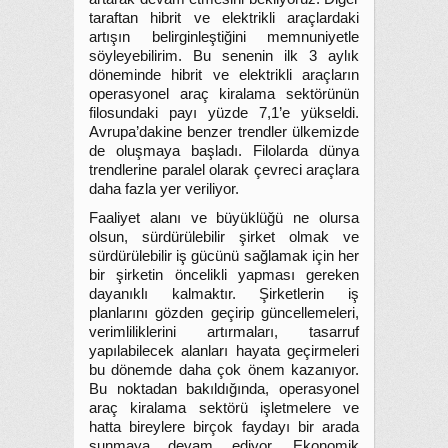
taraftan hibrit ve elektrikli araçlardaki
artışın belirginleştiğini memnuniyetle
söyleyebilirim. Bu senenin ilk 3 aylık
döneminde hibrit ve elektrikli araçların
operasyonel araç kiralama sektörünün
filosundaki payı yüzde 7,1’e yükseldi.
Avrupa’dakine benzer trendler ülkemizde
de oluşmaya başladı. Filolarda dünya
trendlerine paralel olarak çevreci araçlara
daha fazla yer veriliyor.
Faaliyet alanı ve büyüklüğü ne olursa
olsun, sürdürülebilir şirket olmak ve
sürdürülebilir iş gücünü sağlamak için her
bir şirketin öncelikli yapması gereken
dayanıklı kalmaktır. Şirketlerin iş
planlarını gözden geçirip güncellemeleri,
verimliliklerini artırmaları, tasarruf
yapılabilecek alanları hayata geçirmeleri
bu dönemde daha çok önem kazanıyor.
Bu noktadan bakıldığında, operasyonel
araç kiralama sektörü işletmelere ve
hatta bireylere birçok faydayı bir arada
sunmaya devam ediyor. Ekonomik