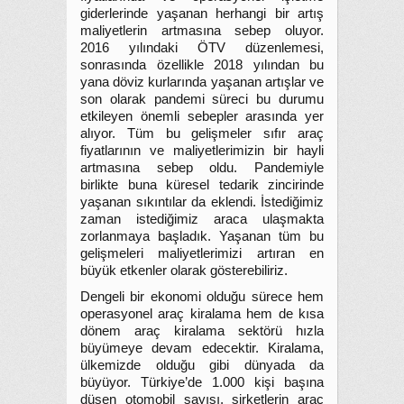
giderlerinde yaşanan herhangi bir artış
maliyetlerin artmasına sebep oluyor.
2016 yılındaki ÖTV düzenlemesi,
sonrasında özellikle 2018 yılından bu
yana döviz kurlarında yaşanan artışlar ve
son olarak pandemi süreci bu durumu
etkileyen önemli sebepler arasında yer
alıyor. Tüm bu gelişmeler sıfır araç
fiyatlarının ve maliyetlerimizin bir hayli
artmasına sebep oldu. Pandemiyle
birlikte buna küresel tedarik zincirinde
yaşanan sıkıntılar da eklendi. İstediğimiz
zaman istediğimiz araca ulaşmakta
zorlanmaya başladık. Yaşanan tüm bu
gelişmeleri maliyetlerimizi artıran en
büyük etkenler olarak gösterebiliriz.
Dengeli bir ekonomi olduğu sürece hem
operasyonel araç kiralama hem de kısa
dönem araç kiralama sektörü hızla
büyümeye devam edecektir. Kiralama,
ülkemizde olduğu gibi dünyada da
büyüyor. Türkiye’de 1.000 kişi başına
düşen otomobil sayısı, şirketlerin araç