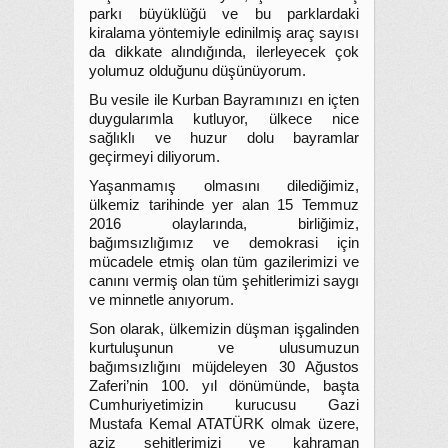
parkı büyüklüğü ve bu parklardaki
kiralama yöntemiyle edinilmiş araç sayısı
da dikkate alındığında, ilerleyecek çok
yolumuz olduğunu düşünüyorum.
Bu vesile ile Kurban Bayramınızı en içten
duygularımla kutluyor, ülkece nice
sağlıklı ve huzur dolu bayramlar
geçirmeyi diliyorum.
Yaşanmamış olmasını dilediğimiz,
ülkemiz tarihinde yer alan 15 Temmuz
2016 olaylarında, birliğimiz,
bağımsızlığımız ve demokrasi için
mücadele etmiş olan tüm gazilerimizi ve
canını vermiş olan tüm şehitlerimizi saygı
ve minnetle anıyorum.
Son olarak, ülkemizin düşman işgalinden
kurtuluşunun ve ulusumuzun
bağımsızlığını müjdeleyen 30 Ağustos
Zaferi’nin 100. yıl dönümünde, başta
Cumhuriyetimizin kurucusu Gazi
Mustafa Kemal ATATÜRK olmak üzere,
aziz şehitlerimizi ve kahraman