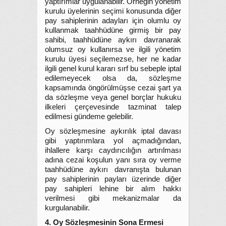
yaptırımlar uygulanabilir. Örneğin yönetim
kurulu üyelerinin seçimi konusunda diğer
pay sahiplerinin adayları için olumlu oy
kullanmak taahhüdüne girmiş bir pay
sahibi, taahhüdüne aykırı davranarak
olumsuz oy kullanırsa ve ilgili yönetim
kurulu üyesi seçilemezse, her ne kadar
ilgili genel kurul kararı sırf bu sebeple iptal
edilemeyecek olsa da, sözleşme
kapsamında öngörülmüşse cezai şart ya
da sözleşme veya genel borçlar hukuku
ilkeleri çerçevesinde tazminat talep
edilmesi gündeme gelebilir.
Oy sözleşmesine aykırılık iptal davası
gibi yaptırımlara yol açmadığından,
ihlallere karşı caydırıcılığın artırılması
adına cezai koşulun yanı sıra oy verme
taahhüdüne aykırı davranışta bulunan
pay sahiplerinin payları üzerinde diğer
pay sahipleri lehine bir alım hakkı
verilmesi gibi mekanizmalar da
kurgulanabilir.
4. Oy Sözleşmesinin Sona Ermesi