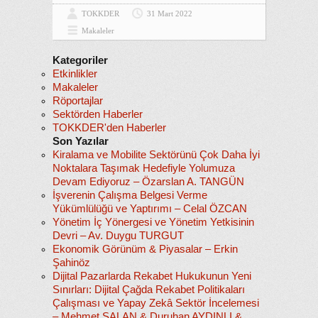
TOKKDER
31 Mart 2022
Makaleler
Kategoriler
Etkinlikler
Makaleler
Röportajlar
Sektörden Haberler
TOKKDER'den Haberler
Son Yazılar
Kiralama ve Mobilite Sektörünü Çok Daha İyi
Noktalara Taşımak Hedefiyle Yolumuza
Devam Ediyoruz – Özarslan A. TANGÜN
İşverenin Çalışma Belgesi Verme
Yükümlülüğü ve Yaptırımı – Celal ÖZCAN
Yönetim İç Yönergesi ve Yönetim Yetkisinin
Devri – Av. Duygu TURGUT
Ekonomik Görünüm & Piyasalar – Erkin
Şahinöz
Dijital Pazarlarda Rekabet Hukukunun Yeni
Sınırları: Dijital Çağda Rekabet Politikaları
Çalışması ve Yapay Zekâ Sektör İncelemesi
– Mehmet SALAN & Duruhan AYDINLI &