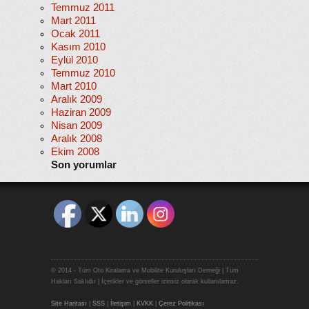
Temmuz 2011
Mart 2011
Ocak 2011
Kasım 2010
Eylül 2010
Temmuz 2010
Mart 2010
Aralık 2009
Haziran 2009
Nisan 2009
Aralık 2008
Ekim 2008
Son yorumlar
© 2014 - Tüm Oto Kiralama ve Mobilite Kuruluşları Derneği | Tüm
Hakları Saklıdır | İçerikler ve görseller izinsiz olarak kullanılamaz.
Site Haritası
|
SSS
|
İletişim
|
KVKK
|
Çerez Politikası