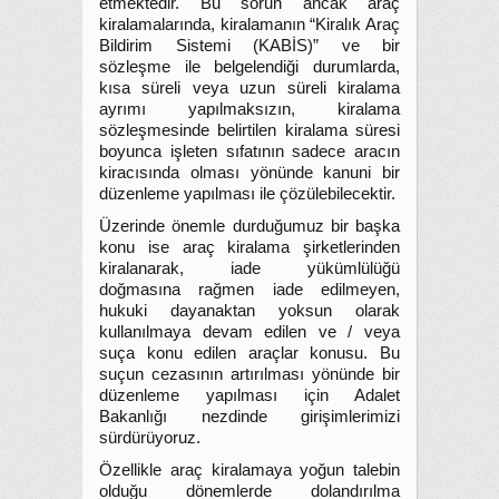
etmektedir. Bu sorun ancak araç
kiralamalarında, kiralamanın “Kiralık Araç
Bildirim Sistemi (KABİS)” ve bir
sözleşme ile belgelendiği durumlarda,
kısa süreli veya uzun süreli kiralama
ayrımı yapılmaksızın, kiralama
sözleşmesinde belirtilen kiralama süresi
boyunca işleten sıfatının sadece aracın
kiracısında olması yönünde kanuni bir
düzenleme yapılması ile çözülebilecektir.
Üzerinde önemle durduğumuz bir başka
konu ise araç kiralama şirketlerinden
kiralanarak, iade yükümlülüğü
doğmasına rağmen iade edilmeyen,
hukuki dayanaktan yoksun olarak
kullanılmaya devam edilen ve / veya
suça konu edilen araçlar konusu. Bu
suçun cezasının artırılması yönünde bir
düzenleme yapılması için Adalet
Bakanlığı nezdinde girişimlerimizi
sürdürüyoruz.
Özellikle araç kiralamaya yoğun talebin
olduğu dönemlerde dolandırılma