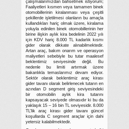
çalışmalarımızdan bahsetmek istiyorum;
Faaliyetleri kısmen veya tamamen binek
otomobillerinin kiralanması veya çeşitli
şekillerde işletilmesi olanların bu amaçla
kullandıkları hariç olmak üzere, kiralama
yoluyla edinilen binek otomobillerinin her
birine ilişkin aylık kira bedelinin 2022 yılı
için KDV hariç 8.000 TL kadarlık kısmı
gider olarak dikkate alınabilmektedir.
Artan araç, bakım onarım ve operasyon
maliyetleri sebebiyle bu tutar maalesef
beklentimiz seviyesinde değil. Bu
nedenle bu limiti artırmak üzere
bakanlıkla temaslarımız devam ediyor.
Sektör olarak beklentimiz araç kirası
gider tavanı olarak belirlenecek tutarın en
azından D segment giriş seviyesindeki
bir otomobilin aylık kira tutarını
kapsayacak seviyede olmasıdır ki bu da
yaklaşık 15 – 16 bin TL seviyesidir. 8.000
TL’lik araç kirası gider tavanı güncel
koşullarda C segment araçlar için dahi
yetersiz kalabilmektedir.