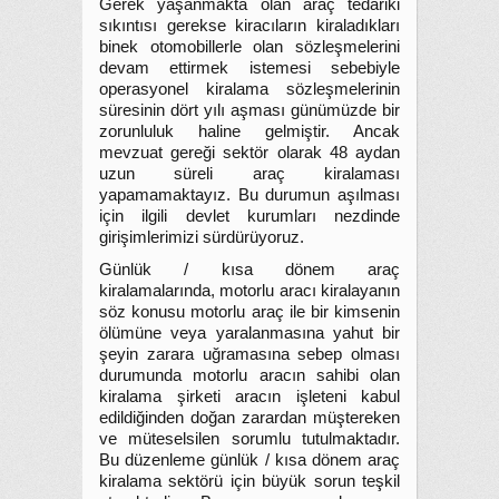
Gerek yaşanmakta olan araç tedariki
sıkıntısı gerekse kiracıların kiraladıkları
binek otomobillerle olan sözleşmelerini
devam ettirmek istemesi sebebiyle
operasyonel kiralama sözleşmelerinin
süresinin dört yılı aşması günümüzde bir
zorunluluk haline gelmiştir. Ancak
mevzuat gereği sektör olarak 48 aydan
uzun süreli araç kiralaması
yapamamaktayız. Bu durumun aşılması
için ilgili devlet kurumları nezdinde
girişimlerimizi sürdürüyoruz.
Günlük / kısa dönem araç
kiralamalarında, motorlu aracı kiralayanın
söz konusu motorlu araç ile bir kimsenin
ölümüne veya yaralanmasına yahut bir
şeyin zarara uğramasına sebep olması
durumunda motorlu aracın sahibi olan
kiralama şirketi aracın işleteni kabul
edildiğinden doğan zarardan müştereken
ve müteselsilen sorumlu tutulmaktadır.
Bu düzenleme günlük / kısa dönem araç
kiralama sektörü için büyük sorun teşkil