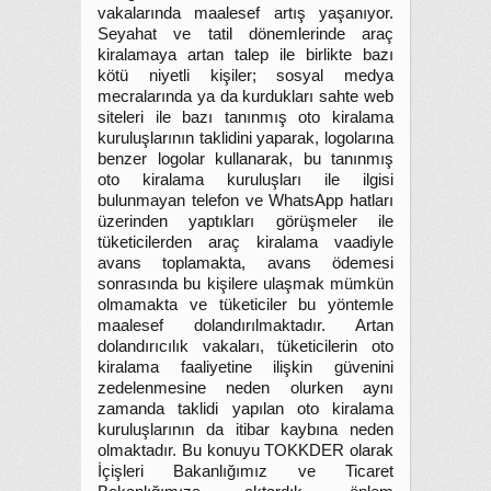
vakalarında maalesef artış yaşanıyor.
Seyahat ve tatil dönemlerinde araç
kiralamaya artan talep ile birlikte bazı
kötü niyetli kişiler; sosyal medya
mecralarında ya da kurdukları sahte web
siteleri ile bazı tanınmış oto kiralama
kuruluşlarının taklidini yaparak, logolarına
benzer logolar kullanarak, bu tanınmış
oto kiralama kuruluşları ile ilgisi
bulunmayan telefon ve WhatsApp hatları
üzerinden yaptıkları görüşmeler ile
tüketicilerden araç kiralama vaadiyle
avans toplamakta, avans ödemesi
sonrasında bu kişilere ulaşmak mümkün
olmamakta ve tüketiciler bu yöntemle
maalesef dolandırılmaktadır. Artan
dolandırıcılık vakaları, tüketicilerin oto
kiralama faaliyetine ilişkin güvenini
zedelenmesine neden olurken aynı
zamanda taklidi yapılan oto kiralama
kuruluşlarının da itibar kaybına neden
olmaktadır. Bu konuyu TOKKDER olarak
İçişleri Bakanlığımız ve Ticaret