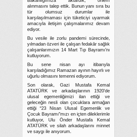
Bakanlığımıza aktardık, önlem
alınmasını talep ettik. Bunun yanı sıra bu
tür olumsuz durumlar ile
karşılaşılmaması için tüketiciyi uyarmak
amacıyla iletişim çalışmalarımız devam
ediyor.
Bu vesile ile zorlu pandemi sürecinde,
yılmadan özveri ile çalışan fedakâr sağlık
çalışanlarımızın 14 Mart Tıp Bayramı’nı
kutluyorum.
Bu sene nisan ayı itibarıyla
karşıladığımız Ramazan ayının hayırlı ve
uğurlu olmasını temenni ediyorum.
Son olarak, Gazi Mustafa Kemal
ATATÜRK ve arkadaşlarının 1920’de
ulusal egemenliğimizi ilan ettiği ve
geleceğin nesli olan çocuklara armağan
ettiği “23 Nisan Ulusal Egemenlik ve
Çocuk Bayramı”mızı en içten dileklerimle
kutluyor, Ulu Önder Mustafa Kemal
ATATÜRK ve silah arkadaşlarını minnet
ve saygı ile anıyorum.