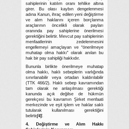
sahiplerinin katılım oranı tehlike altına
girer. Bu olası kaybın dengelenmesi
adına Kanun, ihraç edilen yeni değiştirme
ve alım haklarını içeren borçlanma
araçlarının öncelikli olarak payları
oranında pay sahiplerine önerilmesi
gerektiğini belirtir. Mevcut pay sahiplerinin
menfaatlerinin zedelenmesini
engellemeyi amaçlayan ve “önerilmeye
muhatap olma hakkı” olarak anılan bu
hak bir pay sahipliği hakkıdır.
Bununla birlikte önerilmeye muhatap
olma hakkı, haklı sebeplerin varlığında
sınırlanabilir veya ortadan kaldırılabilir
(TTK 466/2). Haklı sebep kavramından
tam olarak ne anlaşılması gerektiği
kanunda açık değilse de hükmün
gerekçesi bu kavramın Şirket menfaati
merkezinde ve eşit işlem ve haklar saklı
tutularak kullanılması gerektiğini
belirtir
[4]
.
4. Değiştirme ve Alım Hakkı