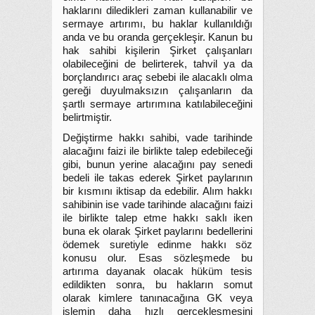
haklarını diledikleri zaman kullanabilir ve
sermaye artırımı, bu haklar kullanıldığı
anda ve bu oranda gerçekleşir. Kanun bu
hak sahibi kişilerin Şirket çalışanları
olabileceğini de belirterek, tahvil ya da
borçlandırıcı araç sebebi ile alacaklı olma
gereği duyulmaksızın çalışanların da
şartlı sermaye artırımına katılabileceğini
belirtmiştir.
Değiştirme hakkı sahibi, vade tarihinde
alacağını faizi ile birlikte talep edebileceği
gibi, bunun yerine alacağını pay senedi
bedeli ile takas ederek Şirket paylarının
bir kısmını iktisap da edebilir. Alım hakkı
sahibinin ise vade tarihinde alacağını faizi
ile birlikte talep etme hakkı saklı iken
buna ek olarak Şirket paylarını bedellerini
ödemek suretiyle edinme hakkı söz
konusu olur. Esas sözleşmede bu
artırıma dayanak olacak hüküm tesis
edildikten sonra, bu hakların somut
olarak kimlere tanınacağına GK veya
işlemin daha hızlı gerçekleşmesini