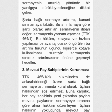
sermayesini artırdığı yönünde bir
yanılgıya sürükleyebileceğine dikkat
çeker.
Şarta bağlı sermaye artırımı, kanuni
sınırlamaya tabidir. Bu sınırlamaya göre
şartlı olarak artırılan sermayenin itibari
değeri sermayenin yarısını aşamaz (TTK
464/1). Bu hüküm, kolayca ve hızlıca
yapılması bir avantaj olarak öngörülen bu
artırım türünün üçüncü kişilerce kötüye
kullanılması suretiyle sermayenin
sınırsız artırılmasının önüne geçmeyi
hedefler.
3. Mevcut Pay Sahiplerinin Korunması
TTK 465/1(d) hükmünden de
anlaşılabileceği üzere şarta bağlı
sermaye artırımında kural olarak rüçhan
hakkından söz edilmez. Buna karşılık,
her pay sahibinin yeni çıkarılan payları
mevcut paylarının sermayeye oranına
göre alma hakkını düzenleyen rüçhan
hakkının yokluğunda mevcut pay