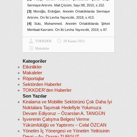
Sermaye Artırımı. Mali Çözüm, Sayı:98, 2010, s.152.
[3]
Moroğlu, Erdoğan. Anonim Ortaklıklarda Sermaye
Artırımı. On İki Levha Yayıncılık, 2018, s.413.
[4]
Sulu, Muhammed. Anonim Ortaklıklarda Şirket
Menfaati Kavramı. On İki Levha Yayıncılık, 2019, s.97.
TOKKDER
28 Kasım 2021
Makaleler
Kategoriler
Etkinlikler
Makaleler
Röportajlar
Sektörden Haberler
TOKKDER'den Haberler
Son Yazılar
Kiralama ve Mobilite Sektörünü Çok Daha İyi
Noktalara Taşımak Hedefiyle Yolumuza
Devam Ediyoruz – Özarslan A. TANGÜN
İşverenin Çalışma Belgesi Verme
Yükümlülüğü ve Yaptırımı – Celal ÖZCAN
Yönetim İç Yönergesi ve Yönetim Yetkisinin
Devri – Av. Duygu TURGUT