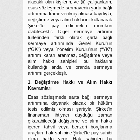
alacaklı olan kişilerin, ve (ii) çalışanların,
esas sözleşmede sermayenin şarta bağlı
artırımına karar verilmiş olması kaydıyla,
değiştirme veya alım haklarını kullanarak
Şirket’te pay edinmeleri mümkün
olabilecektir. Diğer sermaye artırımı
türlerinden farklı olarak şarta bağlı
sermaye artırımında Genel Kurul’un
(“GK”) veya Yönetim Kurulu’nun (“YK”)
artırım kararı aranmaz, değiştirme veya
alım hakkı sahipleri bu haklarını
kullandığı anda ve oranda sermaye
artırımı gerçekleşir.
1. Değiştirme Hakkı ve Alım Hakkı
Kavramları
Esas sözleşmede şarta bağlı sermaye
artırımına dayanak olacak bir hüküm
tesis edilmiş olması şartıyla, Şirket’in
finansman ihtiyacı duyduğu zaman
çıkarabileceği değiştirme ve alım hakkı
içeren tahvil veya benzeri borçlanma
araçları, hak sahibine Şirket’te pay sahibi
olma hakkı verir. Hak sahipleri bu