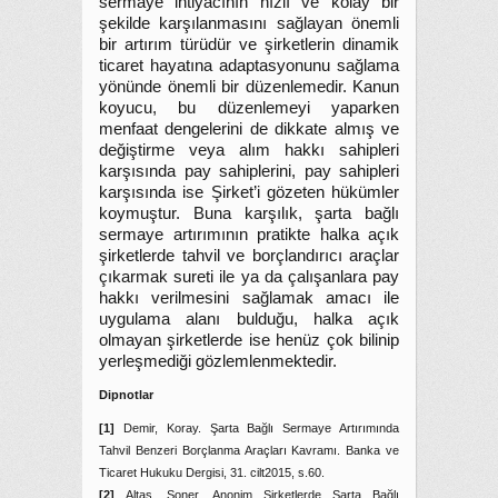
sermaye ihtiyacının hızlı ve kolay bir
şekilde karşılanmasını sağlayan önemli
bir artırım türüdür ve şirketlerin dinamik
ticaret hayatına adaptasyonunu sağlama
yönünde önemli bir düzenlemedir. Kanun
koyucu, bu düzenlemeyi yaparken
menfaat dengelerini de dikkate almış ve
değiştirme veya alım hakkı sahipleri
karşısında pay sahiplerini, pay sahipleri
karşısında ise Şirket’i gözeten hükümler
koymuştur. Buna karşılık, şarta bağlı
sermaye artırımının pratikte halka açık
şirketlerde tahvil ve borçlandırıcı araçlar
çıkarmak sureti ile ya da çalışanlara pay
hakkı verilmesini sağlamak amacı ile
uygulama alanı bulduğu, halka açık
olmayan şirketlerde ise henüz çok bilinip
yerleşmediği gözlemlenmektedir.
Dipnotlar
[1]
Demir, Koray. Şarta Bağlı Sermaye Artırımında
Tahvil Benzeri Borçlanma Araçları Kavramı. Banka ve
Ticaret Hukuku Dergisi, 31. cilt2015, s.60.
[2]
Altaş, Soner. Anonim Şirketlerde Şarta Bağlı