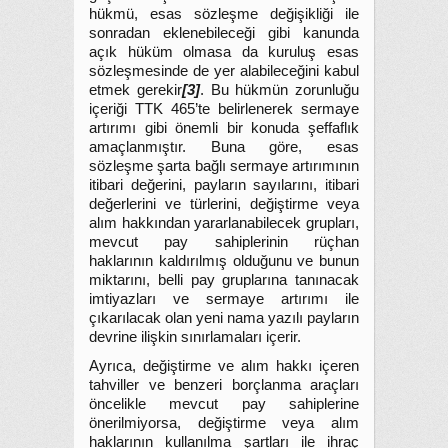
hükmü, esas sözleşme değişikliği ile
sonradan eklenebileceği gibi kanunda
açık hüküm olmasa da kuruluş esas
sözleşmesinde de yer alabileceğini kabul
etmek gerekir
[3]
. Bu hükmün zorunluğu
içeriği TTK 465’te belirlenerek sermaye
artırımı gibi önemli bir konuda şeffaflık
amaçlanmıştır. Buna göre, esas
sözleşme şarta bağlı sermaye artırımının
itibari değerini, payların sayılarını, itibari
değerlerini ve türlerini, değiştirme veya
alım hakkından yararlanabilecek grupları,
mevcut pay sahiplerinin rüçhan
haklarının kaldırılmış olduğunu ve bunun
miktarını, belli pay gruplarına tanınacak
imtiyazları ve sermaye artırımı ile
çıkarılacak olan yeni nama yazılı payların
devrine ilişkin sınırlamaları içerir.
Ayrıca, değiştirme ve alım hakkı içeren
tahviller ve benzeri borçlanma araçları
öncelikle mevcut pay sahiplerine
önerilmiyorsa, değiştirme veya alım
haklarının kullanılma şartları ile ihraç