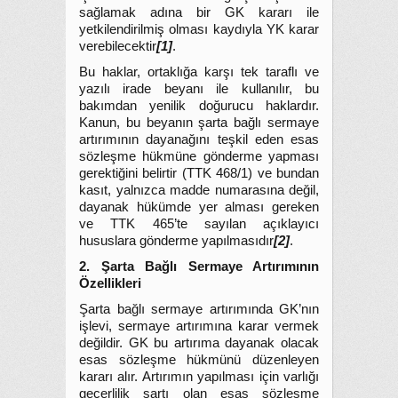
sağlamak adına bir GK kararı ile
yetkilendirilmiş olması kaydıyla YK karar
verebilecektir
[1]
.
Bu haklar, ortaklığa karşı tek taraflı ve
yazılı irade beyanı ile kullanılır, bu
bakımdan yenilik doğurucu haklardır.
Kanun, bu beyanın şarta bağlı sermaye
artırımının dayanağını teşkil eden esas
sözleşme hükmüne gönderme yapması
gerektiğini belirtir (TTK 468/1) ve bundan
kasıt, yalnızca madde numarasına değil,
dayanak hükümde yer alması gereken
ve TTK 465’te sayılan açıklayıcı
hususlara gönderme yapılmasıdır
[2]
.
2. Şarta Bağlı Sermaye Artırımının
Özellikleri
Şarta bağlı sermaye artırımında GK’nın
işlevi, sermaye artırımına karar vermek
değildir. GK bu artırıma dayanak olacak
esas sözleşme hükmünü düzenleyen
kararı alır. Artırımın yapılması için varlığı
geçerlilik şartı olan esas sözleşme