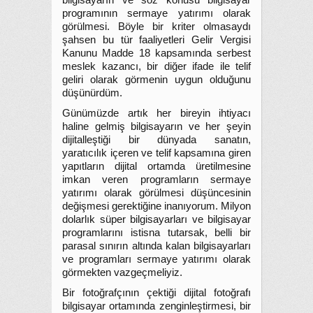
bilgisayarın ve söz konusu bilgisayar
programının sermaye yatırımı olarak
görülmesi. Böyle bir kriter olmasaydı
şahsen bu tür faaliyetleri Gelir Vergisi
Kanunu Madde 18 kapsamında serbest
meslek kazancı, bir diğer ifade ile telif
geliri olarak görmenin uygun olduğunu
düşünürdüm.
Günümüzde artık her bireyin ihtiyacı
haline gelmiş bilgisayarın ve her şeyin
dijitalleştiği bir dünyada sanatın,
yaratıcılık içeren ve telif kapsamına giren
yapıtların dijital ortamda üretilmesine
imkan veren programların sermaye
yatırımı olarak görülmesi düşüncesinin
değişmesi gerektiğine inanıyorum. Milyon
dolarlık süper bilgisayarları ve bilgisayar
programlarını istisna tutarsak, belli bir
parasal sınırın altında kalan bilgisayarları
ve programları sermaye yatırımı olarak
görmekten vazgeçmeliyiz.
Bir fotoğrafçının çektiği dijital fotoğrafı
bilgisayar ortamında zenginleştirmesi, bir