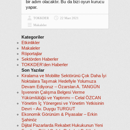
bir adım olacaktır. Bu da bizi oyun kurucu
yapar.
TOKKDER
22 Mart 2021
Makaleler
Kategoriler
Etkinlikler
Makaleler
Röportajlar
Sektörden Haberler
TOKKDER'den Haberler
Son Yazılar
Kiralama ve Mobilite Sektörünü Çok Daha İyi
Noktalara Taşımak Hedefiyle Yolumuza
Devam Ediyoruz – Özarslan A. TANGÜN
İşverenin Çalışma Belgesi Verme
Yükümlülüğü ve Yaptırımı – Celal ÖZCAN
Yönetim İç Yönergesi ve Yönetim Yetkisinin
Devri – Av. Duygu TURGUT
Ekonomik Görünüm & Piyasalar – Erkin
Şahinöz
Dijital Pazarlarda Rekabet Hukukunun Yeni