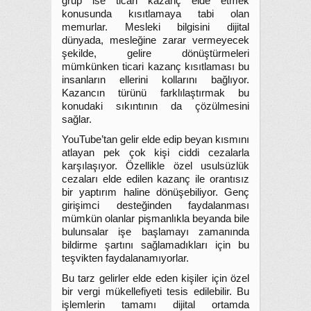
grup ise ticari kazanç elde etmek
konusunda kısıtlamaya tabi olan
memurlar. Mesleki bilgisini dijital
dünyada, mesleğine zarar vermeyecek
şekilde, gelire dönüştürmeleri
mümkünken ticari kazanç kısıtlaması bu
insanların ellerini kollarını bağlıyor.
Kazancın türünü farklılaştırmak bu
konudaki sıkıntının da çözülmesini
sağlar.
YouTube’tan gelir elde edip beyan kısmını
atlayan pek çok kişi ciddi cezalarla
karşılaşıyor. Özellikle özel usulsüzlük
cezaları elde edilen kazanç ile orantısız
bir yaptırım haline dönüşebiliyor. Genç
girişimci desteğinden faydalanması
mümkün olanlar pişmanlıkla beyanda bile
bulunsalar işe başlamayı zamanında
bildirme şartını sağlamadıkları için bu
teşvikten faydalanamıyorlar.
Bu tarz gelirler elde eden kişiler için özel
bir vergi mükellefiyeti tesis edilebilir. Bu
işlemlerin tamamı dijital ortamda