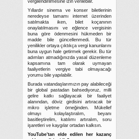
vergilendirilmesine izin verilebilir.
Yıllardır sinema ve konser biletlerinin
neredeyse tamamı internet üzerinden
satılmakta iken, bilet koçanının
onaylatılmasını ve eğlence vergisinin
buna göre ödenmesini hükmeden bir
madde bile güncellenmedi. Bu tür
yenilikler ortaya çıktıkça vergi kanunlarını
buna uygun hale getirmek gerekir. Bu tür
adımları atmadığınızda yasal düzenleme
kapsamına tam olarak uymayan
faaliyetlerin vergiye tabi olmayacağı
yorumu bile yapılabilir.
Burada vatandaşlarımızın pay alabileceği
bir global pastadan bahsediyoruz, milli
gelire katkı sağlayacak bir faaliyet
alanından, döviz girdisini artıracak bir
mikro işletme örneğinden. Mükellef
olmayı kolaylaştıralım, beyanı
basitleştirelim, katılımı artıralım, soru
işaretleri ve kaygılar ortadan kalksın.
YouTube’tan elde edilen her kazanç