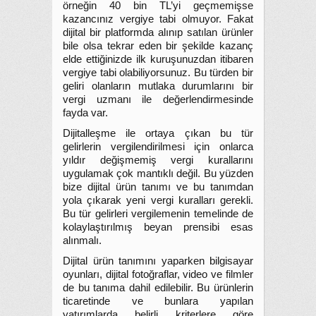
örneğin 40 bin TL’yi geçmemişse
kazancınız vergiye tabi olmuyor. Fakat
dijital bir platformda alınıp satılan ürünler
bile olsa tekrar eden bir şekilde kazanç
elde ettiğinizde ilk kuruşunuzdan itibaren
vergiye tabi olabiliyorsunuz. Bu türden bir
geliri olanların mutlaka durumlarını bir
vergi uzmanı ile değerlendirmesinde
fayda var.
Dijitalleşme ile ortaya çıkan bu tür
gelirlerin vergilendirilmesi için onlarca
yıldır değişmemiş vergi kurallarını
uygulamak çok mantıklı değil. Bu yüzden
bize dijital ürün tanımı ve bu tanımdan
yola çıkarak yeni vergi kuralları gerekli.
Bu tür gelirleri vergilemenin temelinde de
kolaylaştırılmış beyan prensibi esas
alınmalı.
Dijital ürün tanımını yaparken bilgisayar
oyunları, dijital fotoğraflar, video ve filmler
de bu tanıma dahil edilebilir. Bu ürünlerin
ticaretinde ve bunlara yapılan
yatırımlarda belirli kriterlere göre