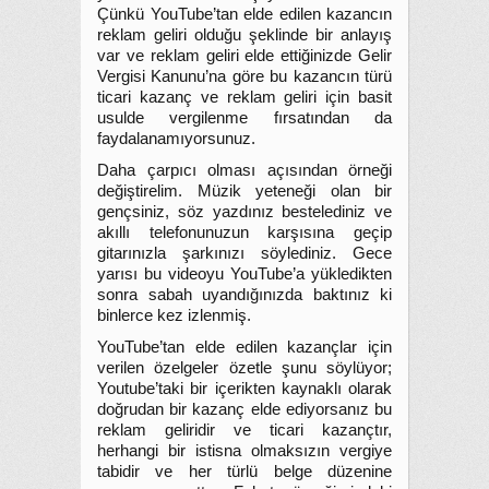
Çünkü YouTube’tan elde edilen kazancın
reklam geliri olduğu şeklinde bir anlayış
var ve reklam geliri elde ettiğinizde Gelir
Vergisi Kanunu’na göre bu kazancın türü
ticari kazanç ve reklam geliri için basit
usulde vergilenme fırsatından da
faydalanamıyorsunuz.
Daha çarpıcı olması açısından örneği
değiştirelim. Müzik yeteneği olan bir
gençsiniz, söz yazdınız bestelediniz ve
akıllı telefonunuzun karşısına geçip
gitarınızla şarkınızı söylediniz. Gece
yarısı bu videoyu YouTube’a yükledikten
sonra sabah uyandığınızda baktınız ki
binlerce kez izlenmiş.
YouTube’tan elde edilen kazançlar için
verilen özelgeler özetle şunu söylüyor;
Youtube’taki bir içerikten kaynaklı olarak
doğrudan bir kazanç elde ediyorsanız bu
reklam geliridir ve ticari kazançtır,
herhangi bir istisna olmaksızın vergiye
tabidir ve her türlü belge düzenine