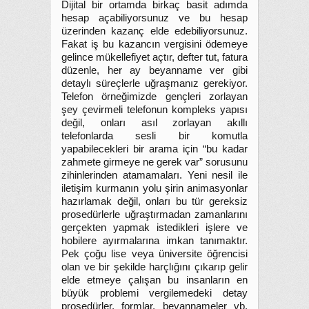
Dijital bir ortamda birkaç basit adımda
hesap açabiliyorsunuz ve bu hesap
üzerinden kazanç elde edebiliyorsunuz.
Fakat iş bu kazancın vergisini ödemeye
gelince mükellefiyet açtır, defter tut, fatura
düzenle, her ay beyanname ver gibi
detaylı süreçlerle uğraşmanız gerekiyor.
Telefon örneğimizde gençleri zorlayan
şey çevirmeli telefonun kompleks yapısı
değil, onları asıl zorlayan akıllı
telefonlarda sesli bir komutla
yapabilecekleri bir arama için “bu kadar
zahmete girmeye ne gerek var” sorusunu
zihinlerinden atamamaları. Yeni nesil ile
iletişim kurmanın yolu şirin animasyonlar
hazırlamak değil, onları bu tür gereksiz
prosedürlerle uğraştırmadan zamanlarını
gerçekten yapmak istedikleri işlere ve
hobilere ayırmalarına imkan tanımaktır.
Pek çoğu lise veya üniversite öğrencisi
olan ve bir şekilde harçlığını çıkarıp gelir
elde etmeye çalışan bu insanların en
büyük problemi vergilemedeki detay
prosedürler, formlar, beyannameler vb.