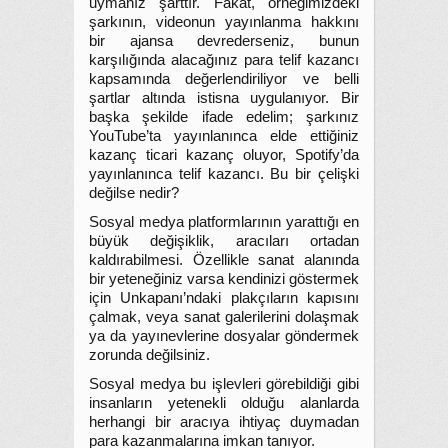
uymanız şarttır. Fakat, örneğimizdeki
şarkının, videonun yayınlanma hakkını
bir ajansa devrederseniz, bunun
karşılığında alacağınız para telif kazancı
kapsamında değerlendiriliyor ve belli
şartlar altında istisna uygulanıyor. Bir
başka şekilde ifade edelim; şarkınız
YouTube’ta yayınlanınca elde ettiğiniz
kazanç ticari kazanç oluyor, Spotify’da
yayınlanınca telif kazancı. Bu bir çelişki
değilse nedir?
Sosyal medya platformlarının yarattığı en
büyük değişiklik, aracıları ortadan
kaldırabilmesi. Özellikle sanat alanında
bir yeteneğiniz varsa kendinizi göstermek
için Unkapanı’ndaki plakçıların kapısını
çalmak, veya sanat galerilerini dolaşmak
ya da yayınevlerine dosyalar göndermek
zorunda değilsiniz.
Sosyal medya bu işlevleri görebildiği gibi
insanların yetenekli olduğu alanlarda
herhangi bir aracıya ihtiyaç duymadan
para kazanmalarına imkan tanıyor.