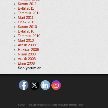
Kasım 2011
Eylül 2011
Temmuz 2011
Mart 2011
Ocak 2011
Kasım 2010
Eylül 2010
Temmuz 2010
Mart 2010
Aralık 2009
Haziran 2009
Nisan 2009
Aralık 2008
Ekim 2008
Son yorumlar
© 2014 - Tüm Oto Kiralama ve Mobilite Kuruluşları Derneği | Tüm