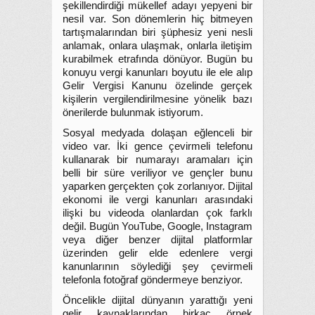
şekillendirdiği mükellef adayı yepyeni bir
nesil var. Son dönemlerin hiç bitmeyen
tartışmalarından biri şüphesiz yeni nesli
anlamak, onlara ulaşmak, onlarla iletişim
kurabilmek etrafında dönüyor. Bugün bu
konuyu vergi kanunları boyutu ile ele alıp
Gelir Vergisi Kanunu özelinde gerçek
kişilerin vergilendirilmesine yönelik bazı
önerilerde bulunmak istiyorum.
Sosyal medyada dolaşan eğlenceli bir
video var. İki gence çevirmeli telefonu
kullanarak bir numarayı aramaları için
belli bir süre veriliyor ve gençler bunu
yaparken gerçekten çok zorlanıyor. Dijital
ekonomi ile vergi kanunları arasındaki
ilişki bu videoda olanlardan çok farklı
değil. Bugün YouTube, Google, Instagram
veya diğer benzer dijital platformlar
üzerinden gelir elde edenlere vergi
kanunlarının söylediği şey çevirmeli
telefonla fotoğraf göndermeye benziyor.
Öncelikle dijital dünyanın yarattığı yeni
gelir kaynaklarından birkaç örnek