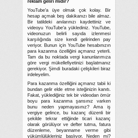
reklam geliri midir?
YouTube’a üye olmak çok kolay. Bir
hesap açmak beş dakikanızı bile almaz.
Bir tatildeki anılarınızı kaydettiniz ve
videoyu YouTube’a yüklediniz. YouTube,
videonuzun belirli sayıda izlenmesi
karşılığında size kendi gelirinden pay
veriyor. Bunun için YouTube hesabınızın
para kazanma özelliğini açmanız yeterli.
Tam da bu noktada vergi kanunlarımıza
göre vergi mükellefiyetinizi başlatmanız
gerekiyor. Şimdi buradaki çelişkileri biraz
irdeleyelim.
Para kazanma özelliğini açmanız tabii ki
bundan gelir elde etme isteğinizin kanıtı.
Fakat, yüklediğiniz tek bir videodan ömür
boyu para kazanma şansınız varken
bunu neden yapmayasınız? Ama iş
vergiye gelince, bu kazanç düzenli bir
şekilde tekrar ettiğinde ticari kazanç
olarak görülüyor ve defter tutma, fatura
düzenleme, beyanname verme gibi
yükümlülükleriniz başlıyor. Neden mi?