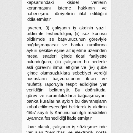
kapsamındaki kişisel verilerin
korunmasını isteme hakkının ve
haberleşme hürriyetinin ihlal edildiğini
iddia etmiştir.
İşveren, (i) çalışanın iş akdinin yazılı
bildirimle feshedildiğini, (ii) söz konusu
bildirimde ise başvurucunun göreviyle
bağdaşmayacak ve banka kurallarına
aykırı şekilde eşine ait işletme üzerinden
mesai saatleri içinde ticari faaliyette
bulunduğuna, (iii) çalışanın bu nedenle
asli görevini ihmal ettiğine ve (iv) şube
içinde olumsuzluklara sebebiyet verdiği
hususların başvurucunun ikrarı ve
müfettiş raporuyla tespit edildiğine yer
verildiğini belirtmiştir. Bu doğrultuda,
görev ve sorumluluklarla bağdaşmayan,
banka kurallarına aykırı bu davranışların
kabul edilmeyeceğini belirterek iş akdinin
4857 sayılı İş Kanunu’nun ilgili maddeleri
uyarınca feshedildiği ifade etmiştir.
İlave olarak, çalışanın iş sözleşmesinde
yer alan “demirbaş ve elektronik posta