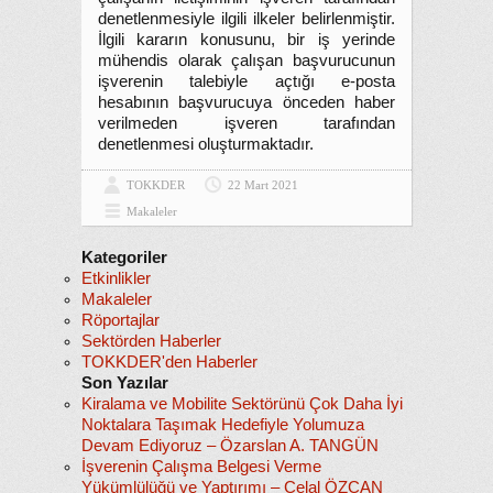
denetlenmesiyle ilgili ilkeler belirlenmiştir.
İlgili kararın konusunu, bir iş yerinde
mühendis olarak çalışan başvurucunun
işverenin talebiyle açtığı e-posta
hesabının başvurucuya önceden haber
verilmeden işveren tarafından
denetlenmesi oluşturmaktadır.
TOKKDER
22 Mart 2021
Makaleler
Kategoriler
Etkinlikler
Makaleler
Röportajlar
Sektörden Haberler
TOKKDER'den Haberler
Son Yazılar
Kiralama ve Mobilite Sektörünü Çok Daha İyi
Noktalara Taşımak Hedefiyle Yolumuza
Devam Ediyoruz – Özarslan A. TANGÜN
İşverenin Çalışma Belgesi Verme
Yükümlülüğü ve Yaptırımı – Celal ÖZCAN