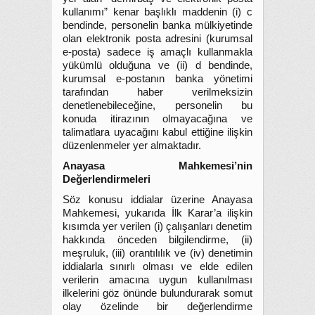
kullanımı” kenar başlıklı maddenin (i) c
bendinde, personelin banka mülkiyetinde
olan elektronik posta adresini (kurumsal
e-posta) sadece iş amaçlı kullanmakla
yükümlü olduğuna ve (ii) d bendinde,
kurumsal e-postanın banka yönetimi
tarafından haber verilmeksizin
denetlenebileceğine, personelin bu
konuda itirazının olmayacağına ve
talimatlara uyacağını kabul ettiğine ilişkin
düzenlenmeler yer almaktadır.
Anayasa Mahkemesi’nin
Değerlendirmeleri
Söz konusu iddialar üzerine Anayasa
Mahkemesi, yukarıda İlk Karar’a ilişkin
kısımda yer verilen (i) çalışanları denetim
hakkında önceden bilgilendirme, (ii)
meşruluk, (iii) orantılılık ve (iv) denetimin
iddialarla sınırlı olması ve elde edilen
verilerin amacına uygun kullanılması
ilkelerini göz önünde bulundurarak somut
olay özelinde bir değerlendirme