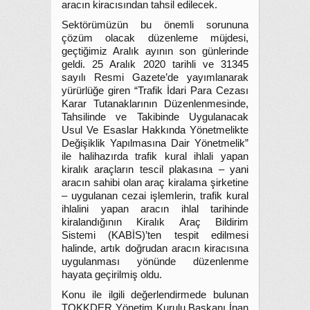
aracın kiracısından tahsil edilecek.
Sektörümüzün bu önemli sorununa
çözüm olacak düzenleme müjdesi,
geçtiğimiz Aralık ayının son günlerinde
geldi. 25 Aralık 2020 tarihli ve 31345
sayılı Resmi Gazete’de yayımlanarak
yürürlüğe giren “Trafik İdari Para Cezası
Karar Tutanaklarının Düzenlenmesinde,
Tahsilinde ve Takibinde Uygulanacak
Usul Ve Esaslar Hakkında Yönetmelikte
Değişiklik Yapılmasına Dair Yönetmelik”
ile halihazırda trafik kural ihlali yapan
kiralık araçların tescil plakasına – yani
aracın sahibi olan araç kiralama şirketine
– uygulanan cezai işlemlerin, trafik kural
ihlalini yapan aracın ihlal tarihinde
kiralandığının Kiralık Araç Bildirim
Sistemi (KABİS)’ten tespit edilmesi
halinde, artık doğrudan aracın kiracısına
uygulanması yönünde düzenlenme
hayata geçirilmiş oldu.
Konu ile ilgili değerlendirmede bulunan
TOKKDER Yönetim Kurulu Başkanı İnan