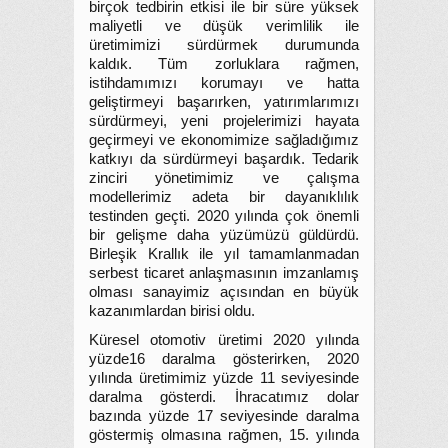
birçok tedbirin etkisi ile bir süre yüksek
maliyetli ve düşük verimlilik ile
üretimimizi sürdürmek durumunda
kaldık. Tüm zorluklara rağmen,
istihdamımızı korumayı ve hatta
geliştirmeyi başarırken, yatırımlarımızı
sürdürmeyi, yeni projelerimizi hayata
geçirmeyi ve ekonomimize sağladığımız
katkıyı da sürdürmeyi başardık. Tedarik
zinciri yönetimimiz ve çalışma
modellerimiz adeta bir dayanıklılık
testinden geçti. 2020 yılında çok önemli
bir gelişme daha yüzümüzü güldürdü.
Birleşik Krallık ile yıl tamamlanmadan
serbest ticaret anlaşmasının imzanlamış
olması sanayimiz açısından en büyük
kazanımlardan birisi oldu.
Küresel otomotiv üretimi 2020 yılında
yüzde16 daralma gösterirken, 2020
yılında üretimimiz yüzde 11 seviyesinde
daralma gösterdi. İhracatımız dolar
bazında yüzde 17 seviyesinde daralma
göstermiş olmasına rağmen, 15. yılında