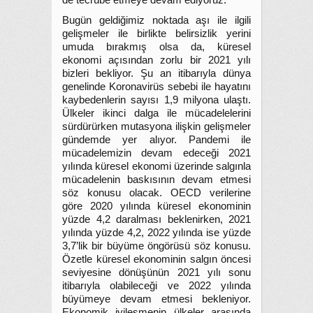
de tecrübe etmeye devam ediyoruz.
Bugün geldiğimiz noktada aşı ile ilgili
gelişmeler ile birlikte belirsizlik yerini
umuda bırakmış olsa da, küresel
ekonomi açısından zorlu bir 2021 yılı
bizleri bekliyor. Şu an itibarıyla dünya
genelinde Koronavirüs sebebi ile hayatını
kaybedenlerin sayısı 1,9 milyona ulaştı.
Ülkeler ikinci dalga ile mücadelelerini
sürdürürken mutasyona ilişkin gelişmeler
gündemde yer alıyor. Pandemi ile
mücadelemizin devam edeceği 2021
yılında küresel ekonomi üzerinde salgınla
mücadelenin baskısının devam etmesi
söz konusu olacak. OECD verilerine
göre 2020 yılında küresel ekonominin
yüzde 4,2 daralması beklenirken, 2021
yılında yüzde 4,2, 2022 yılında ise yüzde
3,7’lik bir büyüme öngörüsü söz konusu.
Özetle küresel ekonominin salgın öncesi
seviyesine dönüşünün 2021 yılı sonu
itibarıyla olabileceği ve 2022 yılında
büyümeye devam etmesi bekleniyor.
Ekonomik iyileşmenin ülkeler arasında