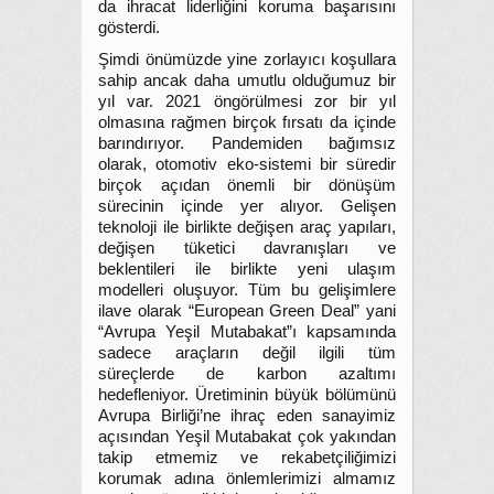
da ihracat liderliğini koruma başarısını
gösterdi.
Şimdi önümüzde yine zorlayıcı koşullara
sahip ancak daha umutlu olduğumuz bir
yıl var. 2021 öngörülmesi zor bir yıl
olmasına rağmen birçok fırsatı da içinde
barındırıyor. Pandemiden bağımsız
olarak, otomotiv eko-sistemi bir süredir
birçok açıdan önemli bir dönüşüm
sürecinin içinde yer alıyor. Gelişen
teknoloji ile birlikte değişen araç yapıları,
değişen tüketici davranışları ve
beklentileri ile birlikte yeni ulaşım
modelleri oluşuyor. Tüm bu gelişimlere
ilave olarak “European Green Deal” yani
“Avrupa Yeşil Mutabakat”ı kapsamında
sadece araçların değil ilgili tüm
süreçlerde de karbon azaltımı
hedefleniyor. Üretiminin büyük bölümünü
Avrupa Birliği’ne ihraç eden sanayimiz
açısından Yeşil Mutabakat çok yakından
takip etmemiz ve rekabetçiliğimizi
korumak adına önlemlerimizi almamız