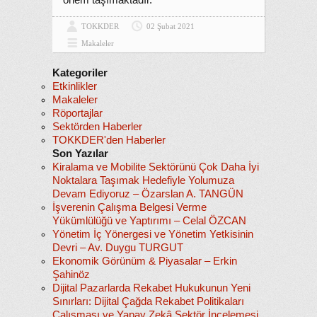
önem taşımaktadır.
TOKKDER
02 Şubat 2021
Makaleler
Kategoriler
Etkinlikler
Makaleler
Röportajlar
Sektörden Haberler
TOKKDER'den Haberler
Son Yazılar
Kiralama ve Mobilite Sektörünü Çok Daha İyi
Noktalara Taşımak Hedefiyle Yolumuza
Devam Ediyoruz – Özarslan A. TANGÜN
İşverenin Çalışma Belgesi Verme
Yükümlülüğü ve Yaptırımı – Celal ÖZCAN
Yönetim İç Yönergesi ve Yönetim Yetkisinin
Devri – Av. Duygu TURGUT
Ekonomik Görünüm & Piyasalar – Erkin
Şahinöz
Dijital Pazarlarda Rekabet Hukukunun Yeni
Sınırları: Dijital Çağda Rekabet Politikaları
Çalışması ve Yapay Zekâ Sektör İncelemesi