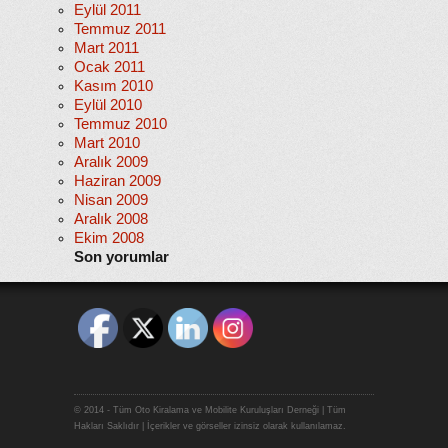
Eylül 2011
Temmuz 2011
Mart 2011
Ocak 2011
Kasım 2010
Eylül 2010
Temmuz 2010
Mart 2010
Aralık 2009
Haziran 2009
Nisan 2009
Aralık 2008
Ekim 2008
Son yorumlar
© 2014 - Tüm Oto Kiralama ve Mobilite Kuruluşları Derneği | Tüm
Hakları Saklıdır | İçerikler ve görseller izinsiz olarak kullanılamaz.