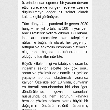
üzerinde insan egemen bir yaşam devam
ettiği sürece de ilgi çekmeye ve üzerine
düşünülmeye değer bir sektör olarak
kalacak gibi görünüyor.
Tüm dünyada – pandemi ile geçen 2020
hariç – her yıl ortalama 100 milyon yeni
araç üretilerek yollara çıkıyor. Bu rakam,
insanların otomotive olan taleplerinin
nüfus ile bağlantılı olarak her geçen yıl
arttığını ve sektörün ekonominin temelini
oluşturan başlıca sektörlerden biri
olduğunu kanıtlar nitelikte.
Büyük kitlelerin ilgi ve talebiyle oluşan bu
ihtişamlı sektör, elbette pek çok soru,
sorun ve çözümü de dinamik bir şekilde
yaşayıp sonuca ulaştırmak zorunda
kalıyor. Özellikle son 10 yıldır, dünyanın
en önemli sorunlarından biri olan “geri
döndürülemez çevre sorunları”
hususunda da hem sorunun kaynağı
hem de çözüm noktası olarak büyük bir
değişimin öncüsü rolünü üstlenmiş