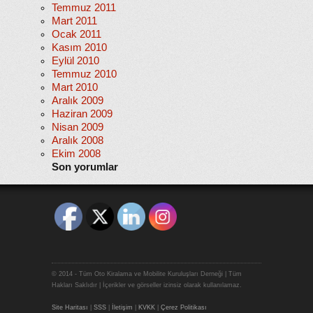
Temmuz 2011
Mart 2011
Ocak 2011
Kasım 2010
Eylül 2010
Temmuz 2010
Mart 2010
Aralık 2009
Haziran 2009
Nisan 2009
Aralık 2008
Ekim 2008
Son yorumlar
© 2014 - Tüm Oto Kiralama ve Mobilite Kuruluşları Derneği | Tüm
Hakları Saklıdır | İçerikler ve görseller izinsiz olarak kullanılamaz.
Site Haritası
|
SSS
|
İletişim
|
KVKK
|
Çerez Politikası