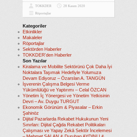
TOKKDER
28 Kasım 2020
Röportajlar
Kategoriler
Etkinlikler
Makaleler
Röportajlar
Sektörden Haberler
TOKKDER'den Haberler
Son Yazılar
Kiralama ve Mobilite Sektörünü Çok Daha İyi
Noktalara Taşımak Hedefiyle Yolumuza
Devam Ediyoruz – Özarslan A. TANGÜN
İşverenin Çalışma Belgesi Verme
Yükümlülüğü ve Yaptırımı – Celal ÖZCAN
Yönetim İç Yönergesi ve Yönetim Yetkisinin
Devri – Av. Duygu TURGUT
Ekonomik Görünüm & Piyasalar – Erkin
Şahinöz
Dijital Pazarlarda Rekabet Hukukunun Yeni
Sınırları: Dijital Çağda Rekabet Politikaları
Çalışması ve Yapay Zekâ Sektör İncelemesi
– Mehmet SALAN & Duruhan AYDINLI &