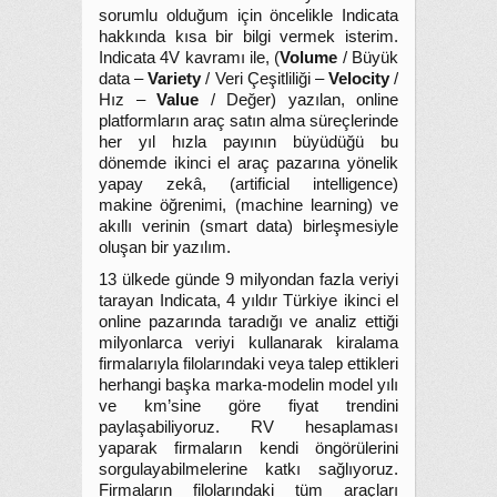
sorumlu olduğum için öncelikle Indicata
hakkında kısa bir bilgi vermek isterim.
Indicata 4V kavramı ile, (
Volume
/ Büyük
data –
Variety
/ Veri Çeşitliliği –
Velocity
/
Hız –
Value
/ Değer) yazılan, online
platformların araç satın alma süreçlerinde
her yıl hızla payının büyüdüğü bu
dönemde ikinci el araç pazarına yönelik
yapay zekâ, (artificial intelligence)
makine öğrenimi, (machine learning) ve
akıllı verinin (smart data) birleşmesiyle
oluşan bir yazılım.
13 ülkede günde 9 milyondan fazla veriyi
tarayan Indicata, 4 yıldır Türkiye ikinci el
online pazarında taradığı ve analiz ettiği
milyonlarca veriyi kullanarak kiralama
firmalarıyla filolarındaki veya talep ettikleri
herhangi başka marka-modelin model yılı
ve km’sine göre fiyat trendini
paylaşabiliyoruz. RV hesaplaması
yaparak firmaların kendi öngörülerini
sorgulayabilmelerine katkı sağlıyoruz.
Firmaların filolarındaki tüm araçları