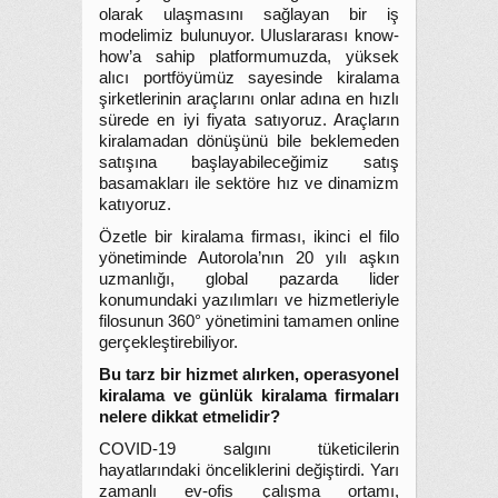
olarak ulaşmasını sağlayan bir iş
modelimiz bulunuyor. Uluslararası know-
how’a sahip platformumuzda, yüksek
alıcı portföyümüz sayesinde kiralama
şirketlerinin araçlarını onlar adına en hızlı
sürede en iyi fiyata satıyoruz. Araçların
kiralamadan dönüşünü bile beklemeden
satışına başlayabileceğimiz satış
basamakları ile sektöre hız ve dinamizm
katıyoruz.
Özetle bir kiralama firması, ikinci el filo
yönetiminde Autorola’nın 20 yılı aşkın
uzmanlığı, global pazarda lider
konumundaki yazılımları ve hizmetleriyle
filosunun 360° yönetimini tamamen online
gerçekleştirebiliyor.
Bu tarz bir hizmet alırken, operasyonel
kiralama ve günlük kiralama firmaları
nelere dikkat etmelidir?
COVID-19 salgını tüketicilerin
hayatlarındaki önceliklerini değiştirdi. Yarı
zamanlı ev-ofis çalışma ortamı,