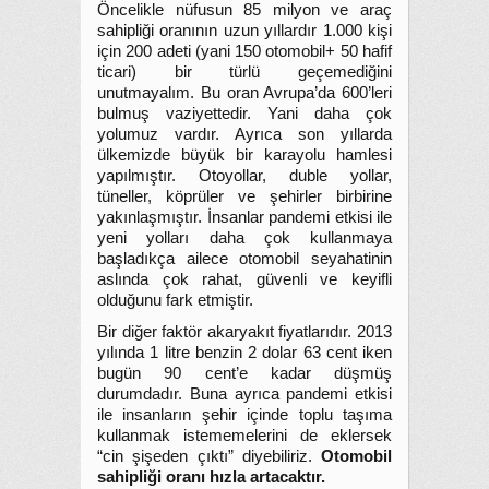
Öncelikle nüfusun 85 milyon ve araç
sahipliği oranının uzun yıllardır 1.000 kişi
için 200 adeti (yani 150 otomobil+ 50 hafif
ticari) bir türlü geçemediğini
unutmayalım. Bu oran Avrupa’da 600’leri
bulmuş vaziyettedir. Yani daha çok
yolumuz vardır. Ayrıca son yıllarda
ülkemizde büyük bir karayolu hamlesi
yapılmıştır. Otoyollar, duble yollar,
tüneller, köprüler ve şehirler birbirine
yakınlaşmıştır. İnsanlar pandemi etkisi ile
yeni yolları daha çok kullanmaya
başladıkça ailece otomobil seyahatinin
aslında çok rahat, güvenli ve keyifli
olduğunu fark etmiştir.
Bir diğer faktör akaryakıt fiyatlarıdır. 2013
yılında 1 litre benzin 2 dolar 63 cent iken
bugün 90 cent’e kadar düşmüş
durumdadır. Buna ayrıca pandemi etkisi
ile insanların şehir içinde toplu taşıma
kullanmak istememelerini de eklersek
“cin şişeden çıktı” diyebiliriz.
Otomobil
sahipliği oranı hızla artacaktır.