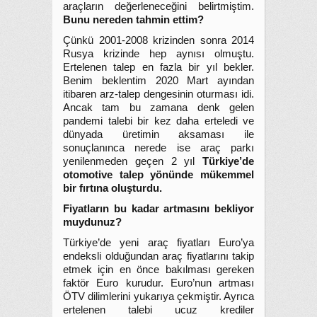
araçların değerleneceğini belirtmiştim.
Bunu nereden tahmin ettim?
Çünkü 2001-2008 krizinden sonra 2014
Rusya krizinde hep aynısı olmuştu.
Ertelenen talep en fazla bir yıl bekler.
Benim beklentim 2020 Mart ayından
itibaren arz-talep dengesinin oturması idi.
Ancak tam bu zamana denk gelen
pandemi talebi bir kez daha erteledi ve
dünyada üretimin aksaması ile
sonuçlanınca nerede ise araç parkı
yenilenmeden geçen 2 yıl
Türkiye’de
otomotive talep yönünde mükemmel
bir fırtına oluşturdu.
Fiyatların bu kadar artmasını bekliyor
muydunuz?
Türkiye’de yeni araç fiyatları Euro’ya
endeksli olduğundan araç fiyatlarını takip
etmek için en önce bakılması gereken
faktör Euro kurudur. Euro’nun artması
ÖTV dilimlerini yukarıya çekmiştir. Ayrıca
ertelenen talebi ucuz krediler