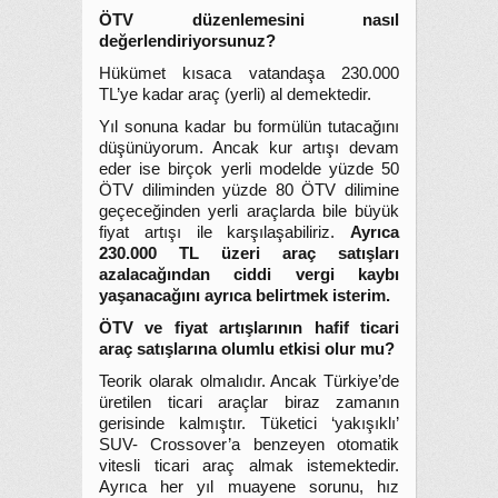
ÖTV düzenlemesini nasıl
değerlendiriyorsunuz?
Hükümet kısaca vatandaşa 230.000
TL’ye kadar araç (yerli) al demektedir.
Yıl sonuna kadar bu formülün tutacağını
düşünüyorum. Ancak kur artışı devam
eder ise birçok yerli modelde yüzde 50
ÖTV diliminden yüzde 80 ÖTV dilimine
geçeceğinden yerli araçlarda bile büyük
fiyat artışı ile karşılaşabiliriz.
Ayrıca
230.000 TL üzeri araç satışları
azalacağından ciddi vergi kaybı
yaşanacağını ayrıca belirtmek isterim.
ÖTV ve fiyat artışlarının hafif ticari
araç satışlarına olumlu etkisi olur mu?
Teorik olarak olmalıdır. Ancak Türkiye’de
üretilen ticari araçlar biraz zamanın
gerisinde kalmıştır. Tüketici ‘yakışıklı’
SUV- Crossover’a benzeyen otomatik
vitesli ticari araç almak istemektedir.
Ayrıca her yıl muayene sorunu, hız