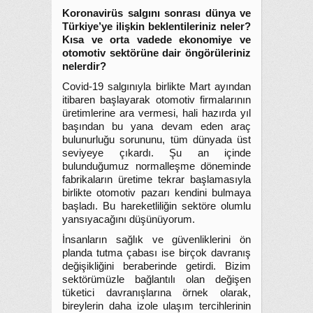
Koronavirüs salgını sonrası dünya ve
Türkiye’ye ilişkin beklentileriniz neler?
Kısa ve orta vadede ekonomiye ve
otomotiv sektörüne dair öngörüleriniz
nelerdir?
Covid-19 salgınıyla birlikte Mart ayından
itibaren başlayarak otomotiv firmalarının
üretimlerine ara vermesi, hali hazırda yıl
başından bu yana devam eden araç
bulunurluğu sorununu, tüm dünyada üst
seviyeye çıkardı. Şu an içinde
bulunduğumuz normalleşme döneminde
fabrikaların üretime tekrar başlamasıyla
birlikte otomotiv pazarı kendini bulmaya
başladı. Bu hareketliliğin sektöre olumlu
yansıyacağını düşünüyorum.
İnsanların sağlık ve güvenliklerini ön
planda tutma çabası ise birçok davranış
değişikliğini beraberinde getirdi. Bizim
sektörümüzle bağlantılı olan değişen
tüketici davranışlarına örnek olarak,
bireylerin daha izole ulaşım tercihlerinin