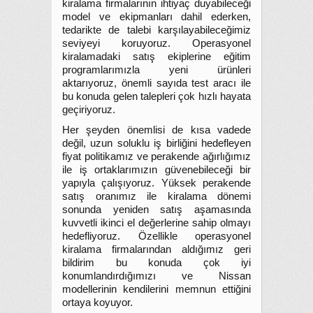
kiralama firmalarının ihtiyaç duyabileceği
model ve ekipmanları dahil ederken,
tedarikte de talebi karşılayabileceğimiz
seviyeyi koruyoruz. Operasyonel
kiralamadaki satış ekiplerine eğitim
programlarımızla yeni ürünleri
aktarıyoruz, önemli sayıda test aracı ile
bu konuda gelen talepleri çok hızlı hayata
geçiriyoruz.
Her şeyden önemlisi de kısa vadede
değil, uzun soluklu iş birliğini hedefleyen
fiyat politikamız ve perakende ağırlığımız
ile iş ortaklarımızın güvenebileceği bir
yapıyla çalışıyoruz. Yüksek perakende
satış oranımız ile kiralama dönemi
sonunda yeniden satış aşamasında
kuvvetli ikinci el değerlerine sahip olmayı
hedefliyoruz. Özellikle operasyonel
kiralama firmalarından aldığımız geri
bildirim bu konuda çok iyi
konumlandırdığımızı ve Nissan
modellerinin kendilerini memnun ettiğini
ortaya koyuyor.