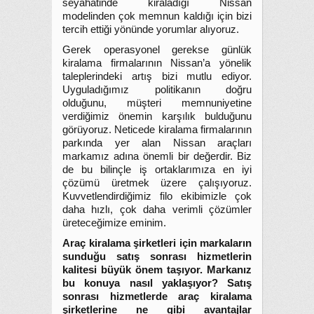
seyahatinde kiraladığı Nissan
modelinden çok memnun kaldığı için bizi
tercih ettiği yönünde yorumlar alıyoruz.
Gerek operasyonel gerekse günlük
kiralama firmalarının Nissan’a yönelik
taleplerindeki artış bizi mutlu ediyor.
Uyguladığımız politikanın doğru
olduğunu, müşteri memnuniyetine
verdiğimiz önemin karşılık bulduğunu
görüyoruz. Neticede kiralama firmalarının
parkında yer alan Nissan araçları
markamız adına önemli bir değerdir. Biz
de bu bilinçle iş ortaklarımıza en iyi
çözümü üretmek üzere çalışıyoruz.
Kuvvetlendirdiğimiz filo ekibimizle çok
daha hızlı, çok daha verimli çözümler
üreteceğimize eminim.
Araç kiralama şirketleri için markaların
sunduğu satış sonrası hizmetlerin
kalitesi büyük önem taşıyor. Markanız
bu konuya nasıl yaklaşıyor? Satış
sonrası hizmetlerde araç kiralama
şirketlerine ne gibi avantajlar