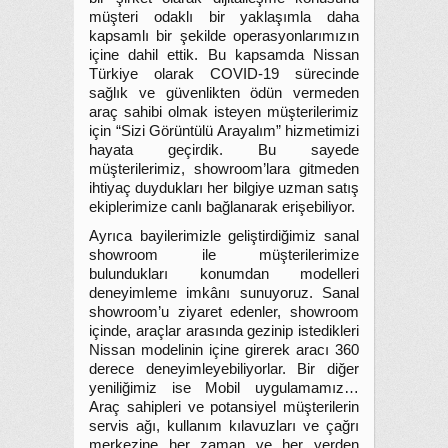
müşteri odaklı bir yaklaşımla daha
kapsamlı bir şekilde operasyonlarımızın
içine dahil ettik. Bu kapsamda Nissan
Türkiye olarak COVID-19 sürecinde
sağlık ve güvenlikten ödün vermeden
araç sahibi olmak isteyen müşterilerimiz
için “Sizi Görüntülü Arayalım” hizmetimizi
hayata geçirdik. Bu sayede
müşterilerimiz, showroom’lara gitmeden
ihtiyaç duydukları her bilgiye uzman satış
ekiplerimize canlı bağlanarak erişebiliyor.
Ayrıca bayilerimizle geliştirdiğimiz sanal
showroom ile müşterilerimize
bulundukları konumdan modelleri
deneyimleme imkânı sunuyoruz. Sanal
showroom’u ziyaret edenler, showroom
içinde, araçlar arasında gezinip istedikleri
Nissan modelinin içine girerek aracı 360
derece deneyimleyebiliyorlar. Bir diğer
yeniliğimiz ise Mobil uygulamamız…
Araç sahipleri ve potansiyel müşterilerin
servis ağı, kullanım kılavuzları ve çağrı
merkezine her zaman ve her yerden