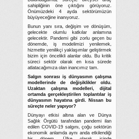
sahipliğinin öne çıktığını görüyoruz.
Önümüzdeki 4 ayda sektörümüzün
büyüyeceğine inanıyoruz.
Bunun yanı sıra, değişim ve dönüşüm,
gelecekte olumlu katkılar anlamına
gelecektir. Pandemi gibi zorlu geçen bu
dönemde, iş modelimizi yenilemek,
hizmette yenilikçi yaklaşımlar geliştirmek
bizim için öncelikli alanlar oldu. Bu kritik
süreci sektör olarak en kısa sürede
atlatacağımıza olan inancımız tam.
Salgın sonrası iş dünyasının çalışma
modellerinde de değişiklikler oldu.
Uzaktan çalışma modelleri, dijital
ortamda gerçekleştirilen toplantılar iş
dünyasının hayatına girdi. Nissan bu
süreçte neler yapıyor?
Dünyayı etkisi altına alan ve Dünya
Sağlık Örgütü tarafından pandemi ilan
edilen COVID-19 salgını, çoğu sektörün
ekonomik anlamda aynı anda etkilendiği
bir dönem. Ülke olarak içinde