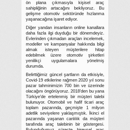
ön plana çıkmasıyla kişisel araç
sahipliğinin artacağını bekliyoruz. Bu
gelişme otomotiv sektöründe hızlanma
yaşanacağına işaret ediyor.
Diğer yandan insanların online kanallara
daha fazla ilgi duyduğu bir dönemdeyiz.
Evlerinden çıkmadan araçları incelemek,
modeller ve kampanyalar hakkında bilgi
almak isteyen müşterilere hitap
edebilmek üzere otomotiv şirketleri
yenilikçi uygulamalara yönelmiş
durumda.
Belirttiğimiz güncel şartların da etkisiyle,
Covid-19 etkilerine rağmen 2020 yıl sonu
pazar tahminimizin 700 bin ve üzerinde
olacağını öngörüyoruz. 2018’den bu yana
Türkiye’de ertelenmiş bir müşteri talebi
bulunuyor. Otomobil ve hafif ticari araç
toplam pazarında, geçmişte 1 milyon
adetlik seviyelere yaklaşmıştık. İkinci el
pazarında yaşanan canlılık da müşteri
tarafında araç talebinin bir göstergesi.
Bulunduğumuz süreçte bireysel araç