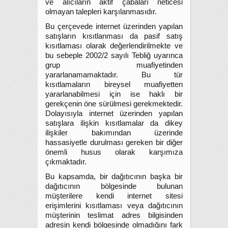
ve alıcıların aktif çabaları neticesi
olmayan talepleri karşılanmasıdır.
Bu çerçevede internet üzerinden yapılan
satışların kısıtlanması da pasif satış
kısıtlaması olarak değerlendirilmekte ve
bu sebeple 2002/2 sayılı Tebliğ uyarınca
grup muafiyetinden
yararlanamamaktadır. Bu tür
kısıtlamaların bireysel muafiyetten
yararlanabilmesi için ise haklı bir
gerekçenin öne sürülmesi gerekmektedir.
Dolayısıyla internet üzerinden yapılan
satışlara ilişkin kısıtlamalar da dikey
ilişkiler bakımından üzerinde
hassasiyetle durulması gereken bir diğer
önemli husus olarak karşımıza
çıkmaktadır.
Bu kapsamda, bir dağıtıcının başka bir
dağıtıcının bölgesinde bulunan
müşterilere kendi internet sitesi
erişimlerini kısıtlaması veya dağıtıcının
müşterinin teslimat adres bilgisinden
adresin kendi bölgesinde olmadığını fark