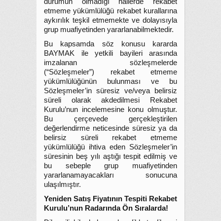
durumun olmadığı hallerde rekabet
etmeme yükümlülüğü rekabet kurallarına
aykırılık teşkil etmemekte ve dolayısıyla
grup muafiyetinden yararlanabilmektedir.
Bu kapsamda söz konusu kararda
BAYMAK ile yetkili bayileri arasında
imzalanan sözleşmelerde
(“Sözleşmeler”) rekabet etmeme
yükümlülüğünün bulunması ve bu
Sözleşmeler’in süresiz ve/veya belirsiz
süreli olarak akdedilmesi Rekabet
Kurulu’nun incelemesine konu olmuştur.
Bu çerçevede gerçekleştirilen
değerlendirme neticesinde süresiz ya da
belirsiz süreli rekabet etmeme
yükümlülüğü ihtiva eden Sözleşmeler’in
süresinin beş yılı aştığı tespit edilmiş ve
bu sebeple grup muafiyetinden
yararlanamayacakları sonucuna
ulaşılmıştır.
Yeniden Satış Fiyatının Tespiti Rekabet
Kurulu’nun Radarında Ön Sıralarda!