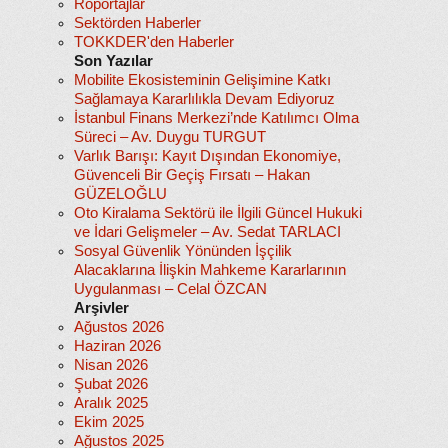
Röportajlar
Sektörden Haberler
TOKKDER'den Haberler
Son Yazılar
Mobilite Ekosisteminin Gelişimine Katkı
Sağlamaya Kararlılıkla Devam Ediyoruz
İstanbul Finans Merkezi’nde Katılımcı Olma
Süreci – Av. Duygu TURGUT
Varlık Barışı: Kayıt Dışından Ekonomiye,
Güvenceli Bir Geçiş Fırsatı – Hakan
GÜZELOĞLU
Oto Kiralama Sektörü ile İlgili Güncel Hukuki
ve İdari Gelişmeler – Av. Sedat TARLACI
Sosyal Güvenlik Yönünden İşçilik
Alacaklarına İlişkin Mahkeme Kararlarının
Uygulanması – Celal ÖZCAN
Arşivler
Ağustos 2026
Haziran 2026
Nisan 2026
Şubat 2026
Aralık 2025
Ekim 2025
Ağustos 2025