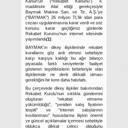
Kanun’un (“Rekabet Kanunu”) 4.
maddesini ihlal ettiği gerekçesiyle
Baymak Makina San. ve Tic. A.Ş.’ye
(“BAYMAK”) 26 milyon TL’lik idari para
cezası uygulanmasına karar verdi ve söz
konusu karar geçtiğimiz günlerde
Rekabet Kurumu’nun internet sitesinde
yayımlandı
(1)
.
BAYMAK’ın dikey ilişkilerinde rekabet
kurallarını göz ardı etmesi sebebiyle
karşı karşıya kaldığı bu ağır bilanço
piyasada farklı seviyelerde faaliyet
gösteren teşebbüslerin birbirleriyle olan
ilişkilerinde ne denli dikkatli olması
gerektiğini bir kere daha hatırlattı.
Bu çerçevede dikey ilişkiler bakımından
Rekabet Kurulu’nun sıklıkla gündemini
oluşturan “rekabet etmeme
yükümlülüğü”, “yeniden satış fiyatının
tespiti” ve “internet satışlarının
kısıtlanması” hususlarına ilişkin önemli
ve güncel açıklamalar içermesi sebebiyle
oldukça dikkat çekici olduğunu