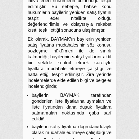
ihtiva eden hükümlerin bulunduğu tespit
edilmiştir. Bu sebeple, bahse konu
hükümlerin bayilerin yeniden satış fiyatını
tespit eder nitelikte olduğu
değerlendirilmiş ve dolayısıyla rekabet
kısıtı teşkil ettiği sonucuna ulaşılmıştır.
Ek olarak, BAYMAK’ın bayilerin yeniden
satış fiyatına müdahalesinin söz konusu
sözleşme hükümleri ile de sınırlı
kalmadığı; bayilerinin satış fiyatlarını aktif
bir şekilde kontrol etmek suretiyle
fiyatlara müdahale etmeye çalıştığı ve
hatta ettiği tespit edilmiştir. Zira yerinde
incelemelerde elde edilen bilgi ve belgeler
incelendiğinde;
bayilerin BAYMAK tarafından
gönderilen liste fiyatlarına uymaları ve
liste fiyatından daha düşük fiyatlara
satmamaları noktasında çaba sarf
edildiği,
bayilerin satış fiyatına doğrudan/dolaylı
olarak müdahale edilmeye çalışıldığı ve