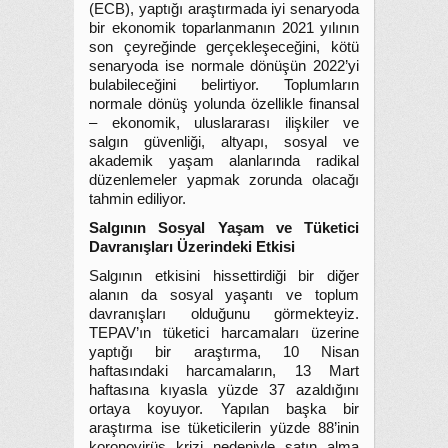
(ECB), yaptığı araştırmada iyi senaryoda
bir ekonomik toparlanmanın 2021 yılının
son çeyreğinde gerçekleşeceğini, kötü
senaryoda ise normale dönüşün 2022’yi
bulabileceğini belirtiyor. Toplumların
normale dönüş yolunda özellikle finansal
– ekonomik, uluslararası ilişkiler ve
salgın güvenliği, altyapı, sosyal ve
akademik yaşam alanlarında radikal
düzenlemeler yapmak zorunda olacağı
tahmin ediliyor.
Salgının Sosyal Yaşam ve Tüketici
Davranışları Üzerindeki Etkisi
Salgının etkisini hissettirdiği bir diğer
alanın da sosyal yaşantı ve toplum
davranışları olduğunu görmekteyiz.
TEPAV’ın tüketici harcamaları üzerine
yaptığı bir araştırma, 10 Nisan
haftasındaki harcamaların, 13 Mart
haftasına kıyasla yüzde 37 azaldığını
ortaya koyuyor. Yapılan başka bir
araştırma ise tüketicilerin yüzde 88’inin
koronovirüs krizi nedeniyle satın alma