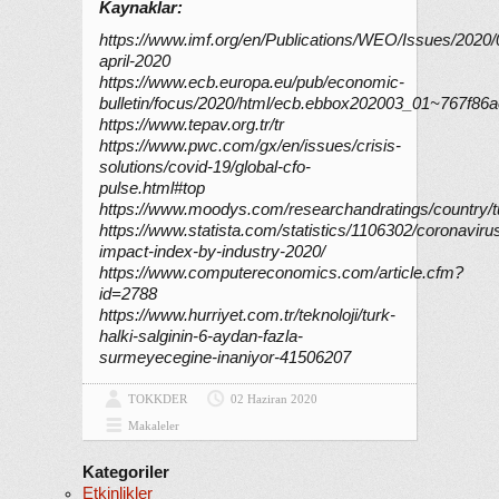
Kaynaklar:
https://www.imf.org/en/Publications/WEO/Issues/2020/
april-2020
https://www.ecb.europa.eu/pub/economic-
bulletin/focus/2020/html/ecb.ebbox202003_01~767f86a
https://www.tepav.org.tr/tr
https://www.pwc.com/gx/en/issues/crisis-
solutions/covid-19/global-cfo-
pulse.html#top
https://www.moodys.com/researchandratings/country/turk
https://www.statista.com/statistics/1106302/coronaviru
impact-index-by-industry-2020/
https://www.computereconomics.com/article.cfm?
id=2788
https://www.hurriyet.com.tr/teknoloji/turk-
halki-salginin-6-aydan-fazla-
surmeyecegine-inaniyor-41506207
TOKKDER
02 Haziran 2020
Makaleler
Kategoriler
Etkinlikler