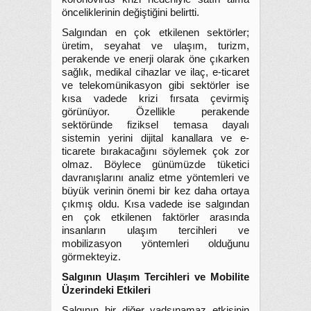
önceliklerinin değiştiğini belirtti.
Salgından en çok etkilenen sektörler;
üretim, seyahat ve ulaşım, turizm,
perakende ve enerji olarak öne çıkarken
sağlık, medikal cihazlar ve ilaç, e-ticaret
ve telekomünikasyon gibi sektörler ise
kısa vadede krizi fırsata çevirmiş
görünüyor. Özellikle perakende
sektöründe fiziksel temasa dayalı
sistemin yerini dijital kanallara ve e-
ticarete bırakacağını söylemek çok zor
olmaz. Böylece günümüzde tüketici
davranışlarını analiz etme yöntemleri ve
büyük verinin önemi bir kez daha ortaya
çıkmış oldu. Kısa vadede ise salgından
en çok etkilenen faktörler arasında
insanların ulaşım tercihleri ve
mobilizasyon yöntemleri olduğunu
görmekteyiz.
Salgının Ulaşım Tercihleri ve Mobilite
Üzerindeki Etkileri
Salgının bir diğer yadsınamaz etkisinin