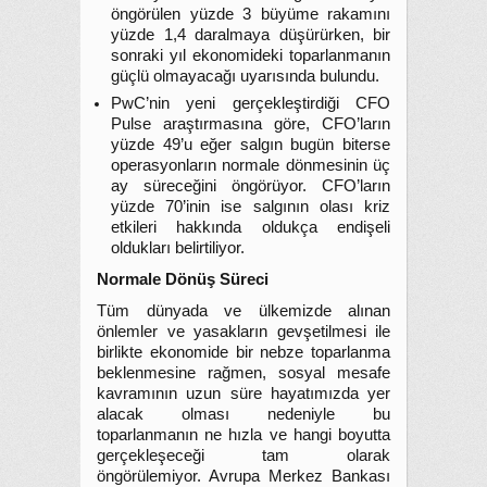
öngörülen yüzde 3 büyüme rakamını
yüzde 1,4 daralmaya düşürürken, bir
sonraki yıl ekonomideki toparlanmanın
güçlü olmayacağı uyarısında bulundu.
PwC’nin yeni gerçekleştirdiği CFO
Pulse araştırmasına göre, CFO’ların
yüzde 49’u eğer salgın bugün biterse
operasyonların normale dönmesinin üç
ay süreceğini öngörüyor. CFO’ların
yüzde 70’inin ise salgının olası kriz
etkileri hakkında oldukça endişeli
oldukları belirtiliyor.
Normale Dönüş Süreci
Tüm dünyada ve ülkemizde alınan
önlemler ve yasakların gevşetilmesi ile
birlikte ekonomide bir nebze toparlanma
beklenmesine rağmen, sosyal mesafe
kavramının uzun süre hayatımızda yer
alacak olması nedeniyle bu
toparlanmanın ne hızla ve hangi boyutta
gerçekleşeceği tam olarak
öngörülemiyor. Avrupa Merkez Bankası