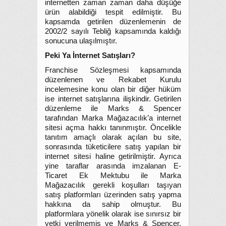
internetten zaman zaman daha düşüğe
ürün alabildiği tespit edilmiştir. Bu
kapsamda getirilen düzenlemenin de
2002/2 sayılı Tebliğ kapsamında kaldığı
sonucuna ulaşılmıştır.
Peki Ya İnternet Satışları?
Franchise Sözleşmesi kapsamında
düzenlenen ve Rekabet Kurulu
incelemesine konu olan bir diğer hüküm
ise internet satışlarına ilişkindir. Getirilen
düzenleme ile Marks & Spencer
tarafından Marka Mağazacılık’a internet
sitesi açma hakkı tanınmıştır. Öncelikle
tanıtım amaçlı olarak açılan bu site,
sonrasında tüketicilere satış yapılan bir
internet sitesi haline getirilmiştir. Ayrıca
yine taraflar arasında imzalanan E-
Ticaret Ek Mektubu ile Marka
Mağazacılık gerekli koşulları taşıyan
satış platformları üzerinden satış yapma
hakkına da sahip olmuştur. Bu
platformlara yönelik olarak ise sınırsız bir
yetki verilmemiş ve Marks & Spencer,