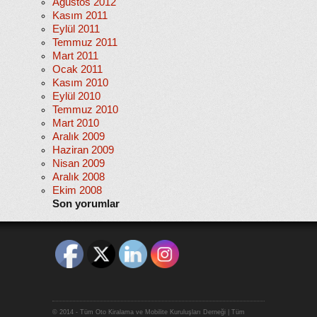
Ağustos 2012
Kasım 2011
Eylül 2011
Temmuz 2011
Mart 2011
Ocak 2011
Kasım 2010
Eylül 2010
Temmuz 2010
Mart 2010
Aralık 2009
Haziran 2009
Nisan 2009
Aralık 2008
Ekim 2008
Son yorumlar
© 2014 - Tüm Oto Kiralama ve Mobilite Kuruluşları Derneği | Tüm