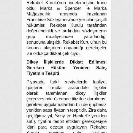
Rekabet Kurulu’nun incelemesine konu
oldu. Marks & Spencer ile Marka
Mağazacılık arasında imzalanan
Franchise Sözleşmesi’nde yer alan çeşitli
hükümler, Rekabet Kurulu tarafından
değerlendirildi ve ardından sözleşmenin
grup muafiyetinden yararlandığı
sonucuna ulaşıldı. Rekabet Kurulu’nun bu
sonuca ulaşırken dayandığı gerekçeler
ise oldukça dikkat çekiciydi.
Dikey İlişkilerde Dikkat Edilmesi
Gereken Hüküm: Yeniden Satış
Fiyatının Tespiti
Piyasada farklı seviyelerde faaliyet
gösteren firmalar arasındaki ilişkiler
olarak tanımlanan dikey ilişkiler
çerçevesinde üzerinde titizlikle durulması
gereken uygulamalardan biri de şüphesiz
yeniden satış fiyatının tespitidir. Zira daha
geçtiğimiz yıl, Sony ve Henkel’e yeniden
satış fiyatını tespit ettikleri gerekçesiyle
idari para cezası uygulayan Rekabet
Kurulu, yeniden satış fiyatının