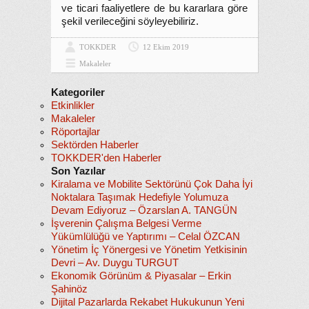
ve ticari faaliyetlere de bu kararlara göre
şekil verileceğini söyleyebiliriz.
TOKKDER
12 Ekim 2019
Makaleler
Kategoriler
Etkinlikler
Makaleler
Röportajlar
Sektörden Haberler
TOKKDER'den Haberler
Son Yazılar
Kiralama ve Mobilite Sektörünü Çok Daha İyi
Noktalara Taşımak Hedefiyle Yolumuza
Devam Ediyoruz – Özarslan A. TANGÜN
İşverenin Çalışma Belgesi Verme
Yükümlülüğü ve Yaptırımı – Celal ÖZCAN
Yönetim İç Yönergesi ve Yönetim Yetkisinin
Devri – Av. Duygu TURGUT
Ekonomik Görünüm & Piyasalar – Erkin
Şahinöz
Dijital Pazarlarda Rekabet Hukukunun Yeni