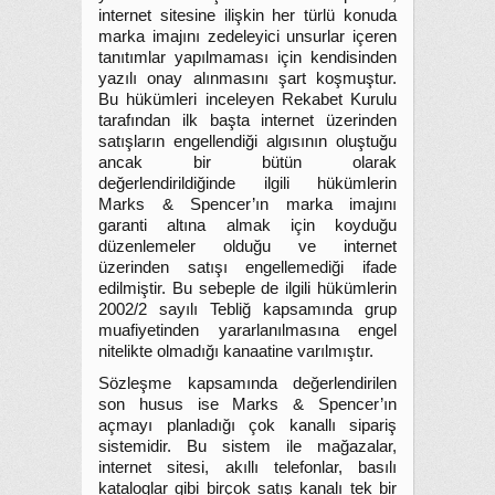
internet sitesine ilişkin her türlü konuda
marka imajını zedeleyici unsurlar içeren
tanıtımlar yapılmaması için kendisinden
yazılı onay alınmasını şart koşmuştur.
Bu hükümleri inceleyen Rekabet Kurulu
tarafından ilk başta internet üzerinden
satışların engellendiği algısının oluştuğu
ancak bir bütün olarak
değerlendirildiğinde ilgili hükümlerin
Marks & Spencer’ın marka imajını
garanti altına almak için koyduğu
düzenlemeler olduğu ve internet
üzerinden satışı engellemediği ifade
edilmiştir. Bu sebeple de ilgili hükümlerin
2002/2 sayılı Tebliğ kapsamında grup
muafiyetinden yararlanılmasına engel
nitelikte olmadığı kanaatine varılmıştır.
Sözleşme kapsamında değerlendirilen
son husus ise Marks & Spencer’ın
açmayı planladığı çok kanallı sipariş
sistemidir. Bu sistem ile mağazalar,
internet sitesi, akıllı telefonlar, basılı
kataloglar gibi birçok satış kanalı tek bir