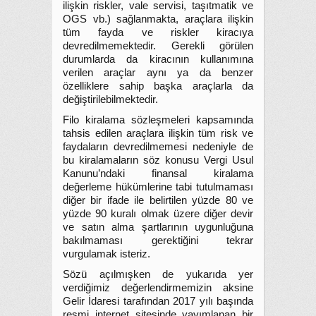
ilişkin riskler, vale servisi, taşıtmatik ve
OGS vb.) sağlanmakta, araçlara ilişkin
tüm fayda ve riskler kiracıya
devredilmemektedir. Gerekli görülen
durumlarda da kiracının kullanımına
verilen araçlar aynı ya da benzer
özelliklere sahip başka araçlarla da
değiştirilebilmektedir.
Filo kiralama sözleşmeleri kapsamında
tahsis edilen araçlara ilişkin tüm risk ve
faydaların devredilmemesi nedeniyle de
bu kiralamaların söz konusu Vergi Usul
Kanunu’ndaki finansal kiralama
değerleme hükümlerine tabi tutulmaması
diğer bir ifade ile belirtilen yüzde 80 ve
yüzde 90 kuralı olmak üzere diğer devir
ve satın alma şartlarının uygunluğuna
bakılmaması gerektiğini tekrar
vurgulamak isteriz.
Sözü açılmışken de yukarıda yer
verdiğimiz değerlendirmemizin aksine
Gelir İdaresi tarafından 2017 yılı başında
resmi internet sitesinde yayımlanan bir