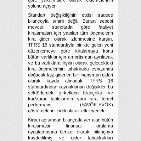
göre yükümlülük olarak eklemelerinin
yolunu açıyor.
Standart değişikliğinin etkisi sadece
bilançoyla sınırlı değil. Bunun sebebi
mevcut standarda göre faaliyet
kiralamaları için yapılan tüm ödemelerin
kira gideri olarak izlenmesine karşın,
TFRS 16 standardıyla birlikte gelen yeni
düzenlemeye göre kiralamaya konu
bütün varlıklar için amortisman ayrılacak
ve bu varlıklara ilişkin olarak gelecekteki
kira ödemelerinin tahakkuku esnasında
doğacak faiz giderleri bir finansman gideri
olarak kayda alınacak. TFRS 16
standardından kaynaklanan değişikler, bu
sektörlerdeki şirketlerin bilançoları ve
kar/zarar tablolarının yanı sıra temel
performans (FAVÖK-FVÖK)
göstergelerini ciddi olarak etkileyecek.
Kiracı açısından bilançoda yer alan bütün
kiralamalar, finansal kiralama
uygulamasına benzer olarak, bilançoya
kaydedilmiş ve gider tahakkukları