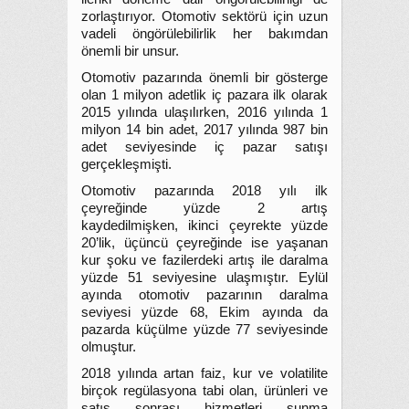
zorlaştırıyor. Otomotiv sektörü için uzun
vadeli öngörülebilirlik her bakımdan
önemli bir unsur.
Otomotiv pazarında önemli bir gösterge
olan 1 milyon adetlik iç pazara ilk olarak
2015 yılında ulaşılırken, 2016 yılında 1
milyon 14 bin adet, 2017 yılında 987 bin
adet seviyesinde iç pazar satışı
gerçekleşmişti.
Otomotiv pazarında 2018 yılı ilk
çeyreğinde yüzde 2 artış
kaydedilmişken, ikinci çeyrekte yüzde
20’lik, üçüncü çeyreğinde ise yaşanan
kur şoku ve fazilerdeki artış ile daralma
yüzde 51 seviyesine ulaşmıştır. Eylül
ayında otomotiv pazarının daralma
seviyesi yüzde 68, Ekim ayında da
pazarda küçülme yüzde 77 seviyesinde
olmuştur.
2018 yılında artan faiz, kur ve volatilite
birçok regülasyona tabi olan, ürünleri ve
satış sonrası hizmetleri sunma