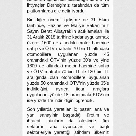
ihtiyaçlar Derneğimiz tarafından da tüm
platformlarda dile getiriliyordu.
Bir diğer önemli gelişme de 31 Ekim
tarihinde, Hazine ve Maliye Bakanı’mız
Sayın Berat Albayrak’ın açıklamaları ile
31 Aralık 2018 tarihine kadar uygulanmak
üzere; 1600 cc altındaki motor hacmine
sahip ve ÖTV matrahı 70 bin TL altındaki
otomobillere uygulanan yüzde 45
oranındaki ÖTV’nin yüzde 30’a ve yine
1600 cc altındaki motor hacmine sahip
ve ÖTV matrahı 70 bin TL ile 120 bin TL
aralığında olan otomobillere uygulanan
yüzde 50 oranındaki ÖTV’nin yüzde 35’e
indirildiğini, ayrıca ticari araçlara
uygulanan yüzde 18 oranındaki KDV’nin
ise yüzde 1’e indirildiğini öğrendik.
Son yıllarda yaratılan iç pazar, ana ve
yan sanayinin başardığı üretim ve
ihracat, bunların da ötesinde tüm
sektörün ana oyuncuları ve bağlı
sektörleriyle yarattığı istihdam ülkemiz