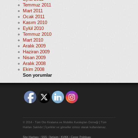
Temmuz 2011
Mart 2011
Ocak 2011
Kasım 2010
Eylül 2010
Temmuz 2010
Mart 2010
Aralık 2009
Haziran 2009
Nisan 2009
Aralık 2008
Ekim 2008
Son yorumlar
© 2014 - Tüm Oto Kiralama ve Mobilite Kuruluşları Derneği | Tüm
Hakları Saklıdır | İçerikler ve görseller izinsiz olarak kullanılamaz.
Site Haritası
|
SSS
|
İletişim
|
KVKK
|
Çerez Politikası