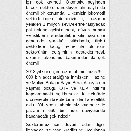
için çok kıymetli. Otomotiv, peşinden
birçok sektörü sürüklüyor olmasıyla da
önemli bir konumda. Ülkemizin lokomotif
sektörlerinden otomotivin iç pazarını
yeniden 1 milyon seviyelerine taşıyacak
politikaların geliştirilmesi, güven ortamı
ve istikrarın sürdürülebilir kılınması ülke
genelinde yarattığı istihdamla, ilişkili
sektörlere kattığı ivme ile otomotiv
sektörünün gelişiminin desteklenmesi,
ülkemiz ekonomisi bakımından da çok
önemli.
2018 yıl sonu için pazar tahminimiz 575 –
600 bin adet aralığına inmişken, Hazine
ve Maliye Bakanı Sayın Berat Albayrak’ın
yapmış olduğu ÖTV ve KDV indirimi
kapsamındaki açıklamalar ile sektörde
ürünlere olan talepte bir miktar hareketlilik
oldu. Yıl sonu tahminimiz otomotiv iç
pazarının 660 bin adet seviyesinde
kapanacağı şeklindedir.
Sektörümüz için devam eden diğer
ihtiyaçlar ise taşıt kredilerine uygulanan