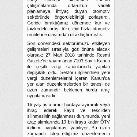
çalışmalarında orta-uzun vadeli
planlamaya ihtiyaç duyan otomotiv
sektöründe öngörülebilirliği zorlaştırdı.
Geride bıraktığımız dönemde kur ve
faizlerdeki artış, tüketiciyi hızla otomotiv
ürünlerine ulaşımdan uzaklaştırmıştır.
Son dönemdeki sektörümüzü etkileyen
gelişmeleri sırasıyla göz önüne alacak
olursak; 27 Mart 2018 tarihinde Resmi
Gazete’de yayımlanan 7103 Sayılı Kanun
ile çeşitli vergi kanunlarında yapılan
değişiklik oldu. Sektörü ilgilendiren yeni
vergi düzenlemelerini içeren Kanun’da
yer alan düzenlemelerden bir tanesi de
uzun zamandır beklenen hurda araç
uygulamasıdır.
16 yaş üstü aracı hurdaya ayırarak veya
ihraç ederek kayıt ve tescilden
silinmesinin sağlanması durumunda, yeni
araç alımlarında 10 bin liraya kadar ÖTV
indirimi uygulaması yapılıyor. Bu uzun
zamandır talep ettiğimiz düzenlemenin