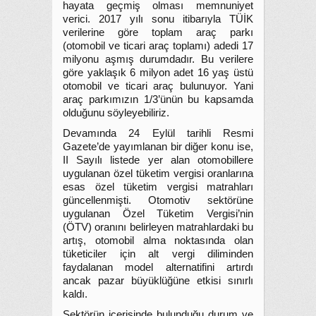
hayata geçmiş olması memnuniyet
verici. 2017 yılı sonu itibarıyla TÜİK
verilerine göre toplam araç parkı
(otomobil ve ticari araç toplamı) adedi 17
milyonu aşmış durumdadır. Bu verilere
göre yaklaşık 6 milyon adet 16 yaş üstü
otomobil ve ticari araç bulunuyor. Yani
araç parkımızın 1/3’ünün bu kapsamda
olduğunu söyleyebiliriz.
Devamında 24 Eylül tarihli Resmi
Gazete’de yayımlanan bir diğer konu ise,
II Sayılı listede yer alan otomobillere
uygulanan özel tüketim vergisi oranlarına
esas özel tüketim vergisi matrahları
güncellenmişti. Otomotiv sektörüne
uygulanan Özel Tüketim Vergisi’nin
(ÖTV) oranını belirleyen matrahlardaki bu
artış, otomobil alma noktasında olan
tüketiciler için alt vergi diliminden
faydalanan model alternatifini artırdı
ancak pazar büyüklüğüne etkisi sınırlı
kaldı.
Sektörün içerisinde bulunduğu durum ve