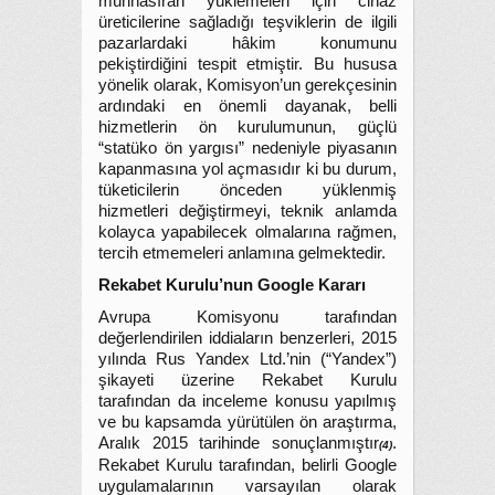
münhasıran yüklemeleri için cihaz
üreticilerine sağladığı teşviklerin de ilgili
pazarlardaki hâkim konumunu
pekiştirdiğini tespit etmiştir. Bu hususa
yönelik olarak, Komisyon’un gerekçesinin
ardındaki en önemli dayanak, belli
hizmetlerin ön kurulumunun, güçlü
“statüko ön yargısı” nedeniyle piyasanın
kapanmasına yol açmasıdır ki bu durum,
tüketicilerin önceden yüklenmiş
hizmetleri değiştirmeyi, teknik anlamda
kolayca yapabilecek olmalarına rağmen,
tercih etmemeleri anlamına gelmektedir.
Rekabet Kurulu’nun Google Kararı
Avrupa Komisyonu tarafından
değerlendirilen iddiaların benzerleri, 2015
yılında Rus Yandex Ltd.’nin (“Yandex”)
şikayeti üzerine Rekabet Kurulu
tarafından da inceleme konusu yapılmış
ve bu kapsamda yürütülen ön araştırma,
Aralık 2015 tarihinde sonuçlanmıştır
.
(4)
Rekabet Kurulu tarafından, belirli Google
uygulamalarının varsayılan olarak