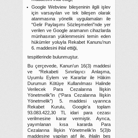
Google Webview bileşeninin ilgili işlev
için varsayılan ve tek bileşen olarak
atanmasına yönelik uygulamaları ile
“Gelir Paylaşımı Sözleşmeleri”nde yer
verilen ve Google aramanın cihazlarda
münhasıran yüklenmesini temin eden
hükümler yoluyla Rekabet Kanunu’nun
6. maddesini ihlal ettiği,
tespitlerinde bulunmuştur.
Bu çerçevede, Kanun’un 16(3) maddesi
ve “Rekabeti Sınırlayıcı Anlaşma,
Uyumlu Eylem ve Kararlar ile Hâkim
Durumun Kötüye Kullanılması Halinde
Verilecek Para Cezalarına İlişkin
Yönetmelik”in (“Para Cezalarına İlişkin
Yönetmelik”) 5. maddesi uyarınca
Rekabet Kurulu, Google’a toplam
93.083.422,30 TL idari para cezası
verilmesine karar vermiştir. Ayrıca,
yayımlanan kısa kararda Para
Cezalarına İlişkin Yönetmelik’in 5(3)b
maddesine yapılan atıf ile, ihlalin beş