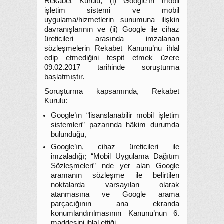
Rekabet Kurulu, (i) Google’ın mobil
işletim sistemi ve mobil
uygulama/hizmetlerin sunumuna ilişkin
davranışlarının ve (ii) Google ile cihaz
üreticileri arasında imzalanan
sözleşmelerin Rekabet Kanunu’nu ihlal
edip etmediğini tespit etmek üzere
09.02.2017 tarihinde soruşturma
başlatmıştır.
Soruşturma kapsamında, Rekabet
Kurulu:
Google’ın “lisanslanabilir mobil işletim
sistemleri” pazarında hâkim durumda
bulunduğu,
Google’ın, cihaz üreticileri ile
imzaladığı; “Mobil Uygulama Dağıtım
Sözleşmeleri” nde yer alan Google
aramanın sözleşme ile belirtilen
noktalarda varsayılan olarak
atanmasına ve Google arama
parçacığının ana ekranda
konumlandırılmasının Kanunu’nun 6.
maddesini ihlal ettiği,