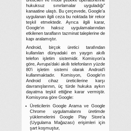
üreticileri ve mobil şebeke operatörlerine
hukuksuz sınırlamalar uyguladığı”
kanaatine ulaştı. Bu çerçevede, Google’a
uygulanan ilgili ceza bu noktada bir rekor
teşkil etmektedir. Ayrıca ilgili karar,
Google’ın haksız uygulamalarından
etkilenen tarafların tazminat taleplerine de
kapı aralamıştır.
Android, birçok üretici tarafından
kullanılan dünyadaki en yaygın akıllı
telefon işletim sistemidir. Komisyon’a
göre, Avrupa’daki akıllı telefonların yüzde
80’i işletim sistemi olarak Android’i
kullanmaktadır. Komisyon, Google’ın
Android cihaz üreticilerine karşı
davranışlarının, üç türde hukuka aykırı
dayatma teşkil ettiğine karar vermiştir.
Komisyona göre Google:
Üreticilerin Google Arama ve Google
Chrome uygulamalarını üretimde
yüklemelerini Google Play Store’a
(Uygulama Mağazası) erişimleri için
şart koşmuştur,