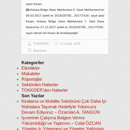
sayılı Kararı.
(5)
Ankara Bölge İdare Mahkemesi 5. İdare Mahkemesi’nin
08.03.2017 tarihli ve 2016/2675E., 2017/741K. sayılı iptal
Kararı, Ankara Bölge İdare Mahkemesi 7. İdari Dava
Dairesi’nin 27.12.2017 tarihli ve 2016/2675E., 2017/732K.
sayılı istinaf red Kararı ile kesinleşmiştir.
TOKKDER
22 Aralık 2018
Makaleler
Kategoriler
Etkinlikler
Makaleler
Röportajlar
Sektörden Haberler
TOKKDER'den Haberler
Son Yazılar
Kiralama ve Mobilite Sektörünü Çok Daha İyi
Noktalara Taşımak Hedefiyle Yolumuza
Devam Ediyoruz – Özarslan A. TANGÜN
İşverenin Çalışma Belgesi Verme
Yükümlülüğü ve Yaptırımı – Celal ÖZCAN
Yönetim İç Yönergesi ve Yönetim Yetkisinin