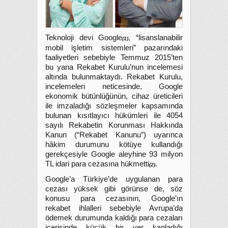
Teknoloji devi Google
, “lisanslanabilir
(1)
mobil işletim sistemleri” pazarındaki
faaliyetleri sebebiyle Temmuz 2015’ten
bu yana Rekabet Kurulu’nun incelemesi
altında bulunmaktaydı. Rekabet Kurulu,
incelemeleri neticesinde, Google
ekonomik bütünlüğünün, cihaz üreticileri
ile imzaladığı sözleşmeler kapsamında
bulunan kısıtlayıcı hükümleri ile 4054
sayılı Rekabetin Korunması Hakkında
Kanun (“Rekabet Kanunu”) uyarınca
hâkim durumunu kötüye kullandığı
gerekçesiyle Google aleyhine 93 milyon
TL idari para cezasına hükmetti
.
(2)
Google’a Türkiye’de uygulanan para
cezası yüksek gibi görünse de, söz
konusu para cezasının, Google’ın
rekabet ihlalleri sebebiyle Avrupa’da
ödemek durumunda kaldığı para cezaları
içerisinde küçük bir yer kapladığı