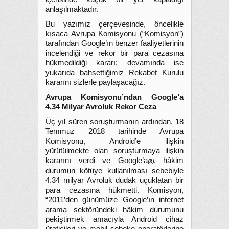
anlaşılmaktadır.
Bu yazımız çerçevesinde, öncelikle
kısaca Avrupa Komisyonu (“Komisyon”)
tarafından Google’ın benzer faaliyetlerinin
incelendiği ve rekor bir para cezasına
hükmedildiği kararı; devamında ise
yukarıda bahsettiğimiz Rekabet Kurulu
kararını sizlerle paylaşacağız.
Avrupa Komisyonu’ndan Google’a
4,34 Milyar Avroluk Rekor Ceza
Üç yıl süren soruşturmanın ardından, 18
Temmuz 2018 tarihinde Avrupa
Komisyonu, Android’e ilişkin
yürütülmekte olan soruşturmaya ilişkin
kararını verdi ve Google’a
, hâkim
(3)
durumun kötüye kullanılması sebebiyle
4,34 milyar Avroluk dudak uçuklatan bir
para cezasına hükmetti. Komisyon,
“2011’den günümüze Google’ın internet
arama sektöründeki hâkim durumunu
pekiştirmek amacıyla Android cihaz