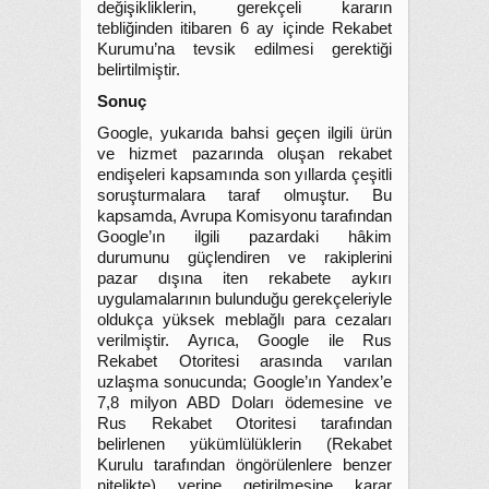
değişikliklerin, gerekçeli kararın
tebliğinden itibaren 6 ay içinde Rekabet
Kurumu’na tevsik edilmesi gerektiği
belirtilmiştir.
Sonuç
Google, yukarıda bahsi geçen ilgili ürün
ve hizmet pazarında oluşan rekabet
endişeleri kapsamında son yıllarda çeşitli
soruşturmalara taraf olmuştur. Bu
kapsamda, Avrupa Komisyonu tarafından
Google’ın ilgili pazardaki hâkim
durumunu güçlendiren ve rakiplerini
pazar dışına iten rekabete aykırı
uygulamalarının bulunduğu gerekçeleriyle
oldukça yüksek meblağlı para cezaları
verilmiştir. Ayrıca, Google ile Rus
Rekabet Otoritesi arasında varılan
uzlaşma sonucunda; Google’ın Yandex’e
7,8 milyon ABD Doları ödemesine ve
Rus Rekabet Otoritesi tarafından
belirlenen yükümlülüklerin (Rekabet
Kurulu tarafından öngörülenlere benzer
nitelikte) yerine getirilmesine karar