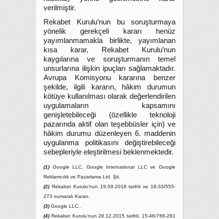
verilmiştir.
Rekabet Kurulu’nun bu soruşturmaya
yönelik gerekçeli kararı henüz
yayımlanmamakla birlikte, yayımlanan
kısa karar, Rekabet Kurulu’nun
kaygılarına ve soruşturmanın temel
unsurlarına ilişkin ipuçları sağlamaktadır.
Avrupa Komisyonu kararına benzer
şekilde, ilgili kararın, hâkim durumun
kötüye kullanılması olarak değerlendirilen
uygulamaların kapsamını
genişletebileceği (özellikle teknoloji
pazarında aktif olan teşebbüsler için) ve
hâkim durumu düzenleyen 6. maddenin
uygulanma politikasını değiştirebileceği
sebepleriyle eleştirilmesi beklenmektedir.
(1)
Google LLC, Google International LLC ve Google
Reklamcılık ve Pazarlama Ltd. Şti.
(2)
Rekabet Kurulu’nun 19.09.2018 tarihli ve 18-33/555-
273 numaralı Kararı.
(3)
Google LLC..
(4)
Rekabet Kurulu’nun 28.12.2015 tarihli, 15-46/766-281