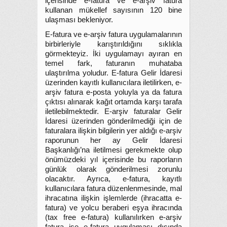
içerisinde e-fatura ve e-arşiv fatura
kullanan mükellef sayısının 120 bine
ulaşması bekleniyor.
E-fatura ve e-arşiv fatura uygulamalarının
birbirleriyle karıştırıldığını sıklıkla
görmekteyiz. İki uygulamayı ayıran en
temel fark, faturanın muhataba
ulaştırılma yoludur. E-fatura Gelir İdaresi
üzerinden kayıtlı kullanıcılara iletilirken, e-
arşiv fatura e-posta yoluyla ya da fatura
çıktısı alınarak kağıt ortamda karşı tarafa
iletilebilmektedir. E-arşiv faturalar Gelir
İdaresi üzerinden gönderilmediği için de
faturalara ilişkin bilgilerin yer aldığı e-arşiv
raporunun her ay Gelir İdaresi
Başkanlığı’na iletilmesi gerekmekte olup
önümüzdeki yıl içerisinde bu raporların
günlük olarak gönderilmesi zorunlu
olacaktır. Ayrıca, e-fatura, kayıtlı
kullanıcılara fatura düzenlenmesinde, mal
ihracatına ilişkin işlemlerde (ihracatta e-
fatura) ve yolcu beraberi eşya ihracında
(tax free e-fatura) kullanılırken e-arşiv