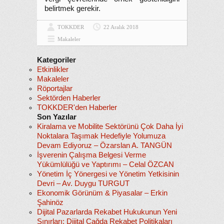
belirtmek gerekir.
TOKKDER
22 Aralık 2018
Makaleler
Kategoriler
Etkinlikler
Makaleler
Röportajlar
Sektörden Haberler
TOKKDER'den Haberler
Son Yazılar
Kiralama ve Mobilite Sektörünü Çok Daha İyi
Noktalara Taşımak Hedefiyle Yolumuza
Devam Ediyoruz – Özarslan A. TANGÜN
İşverenin Çalışma Belgesi Verme
Yükümlülüğü ve Yaptırımı – Celal ÖZCAN
Yönetim İç Yönergesi ve Yönetim Yetkisinin
Devri – Av. Duygu TURGUT
Ekonomik Görünüm & Piyasalar – Erkin
Şahinöz
Dijital Pazarlarda Rekabet Hukukunun Yeni
Sınırları: Dijital Çağda Rekabet Politikaları