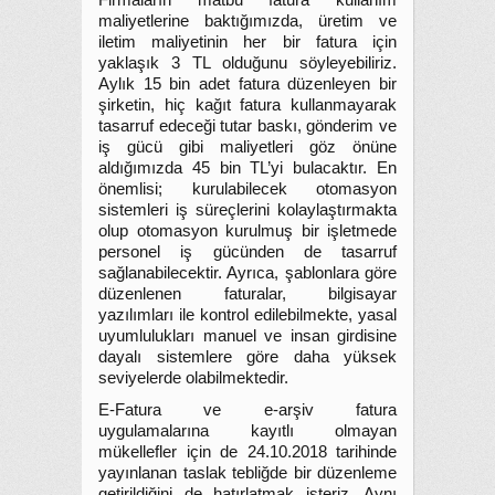
Firmaların matbu fatura kullanım
maliyetlerine baktığımızda, üretim ve
iletim maliyetinin her bir fatura için
yaklaşık 3 TL olduğunu söyleyebiliriz.
Aylık 15 bin adet fatura düzenleyen bir
şirketin, hiç kağıt fatura kullanmayarak
tasarruf edeceği tutar baskı, gönderim ve
iş gücü gibi maliyetleri göz önüne
aldığımızda 45 bin TL’yi bulacaktır. En
önemlisi; kurulabilecek otomasyon
sistemleri iş süreçlerini kolaylaştırmakta
olup otomasyon kurulmuş bir işletmede
personel iş gücünden de tasarruf
sağlanabilecektir. Ayrıca, şablonlara göre
düzenlenen faturalar, bilgisayar
yazılımları ile kontrol edilebilmekte, yasal
uyumlulukları manuel ve insan girdisine
dayalı sistemlere göre daha yüksek
seviyelerde olabilmektedir.
E-Fatura ve e-arşiv fatura
uygulamalarına kayıtlı olmayan
mükellefler için de 24.10.2018 tarihinde
yayınlanan taslak tebliğde bir düzenleme
getirildiğini de hatırlatmak isteriz. Aynı