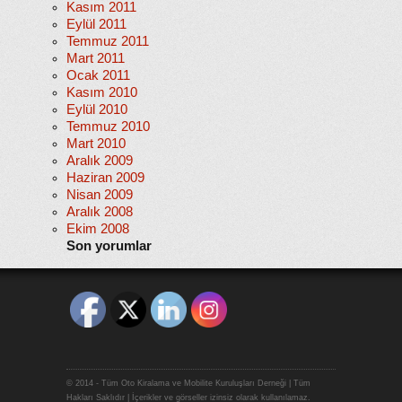
Kasım 2011
Eylül 2011
Temmuz 2011
Mart 2011
Ocak 2011
Kasım 2010
Eylül 2010
Temmuz 2010
Mart 2010
Aralık 2009
Haziran 2009
Nisan 2009
Aralık 2008
Ekim 2008
Son yorumlar
© 2014 - Tüm Oto Kiralama ve Mobilite Kuruluşları Derneği | Tüm
Hakları Saklıdır | İçerikler ve görseller izinsiz olarak kullanılamaz.