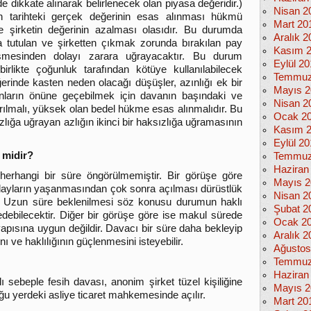
 de dikkate alınarak belirlenecek olan piyasa değeridir.)
Nisan 2
ın tarihteki gerçek değerinin esas alınması hükmü
Mart 20
de şirketin değerinin azalması olasıdır. Bu durumda
Aralık 2
a tutulan ve şirketten çıkmak zorunda bırakılan pay
Kasım 
düşmesinden dolayı zarara uğrayacaktır. Bu durum
Eylül 2
likte çoğunluk tarafından kötüye kullanılabilecek
Temmuz
ğerinde kasten neden olacağı düşüşler, azınlığı ek bir
Mayıs 2
unların önüne geçebilmek için davanın başındaki ve
Nisan 2
ırılmalı, yüksek olan bedel hükme esas alınmalıdır. Bu
Ocak 2
lığa uğrayan azlığın ikinci bir haksızlığa uğramasının
Kasım 
Eylül 2
 midir?
Temmuz
Haziran
erhangi bir süre öngörülmemiştir. Bir görüşe göre
Mayıs 2
olayların yaşanmasından çok sonra açılması dürüstlük
Nisan 2
tir. Uzun süre beklenilmesi söz konusu durumun haklı
Şubat 2
edebilecektir. Diğer bir görüşe göre ise makul sürede
Ocak 2
apısına uygun değildir. Davacı bir süre daha bekleyip
Aralık 2
 ve haklılığının güçlenmesini isteyebilir.
Ağustos
Temmuz
Haziran
 sebeple fesih davası, anonim şirket tüzel kişiliğine
Mayıs 2
ğu yerdeki asliye ticaret mahkemesinde açılır.
Mart 20