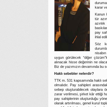
duruma 
karar ve
Kanun 
tür azı
azınlık
baskıla
pay sah
ihlal ed
Söz ko
durumlar
nisabın
uygun görülecek “diğer çözüm”le
alınacak hisse değerinin ne olaca
Biz de yazımızın devamında bu so
Haklı sebebler nelerdir?
TTK m. 531 kapsamında haklı sebep 
olmalıdır. Pay sahipleri arasında
sebep oluşturabilecek olaylara ö
zarar verilmesi, şirket kâr ettiği
pay sahiplerinin oluşturduğu yönet
olarak artırılması, genel kurul to