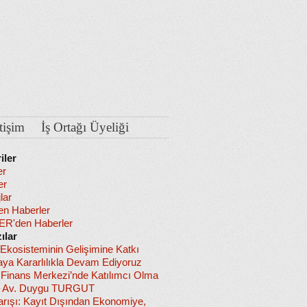
etişim
İş Ortağı Üyeliği
iler
er
er
lar
en Haberler
R'den Haberler
ılar
 Ekosisteminin Gelişimine Katkı
ya Kararlılıkla Devam Ediyoruz
l Finans Merkezi’nde Katılımcı Olma
– Av. Duygu TURGUT
arışı: Kayıt Dışından Ekonomiye,