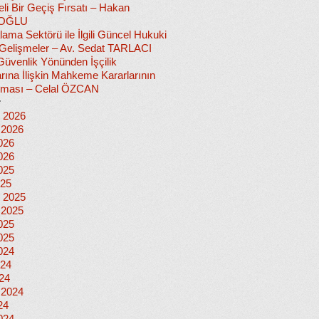
i Bir Geçiş Fırsatı – Hakan
OĞLU
lama Sektörü ile İlgili Güncel Hukuki
i Gelişmeler – Av. Sedat TARLACI
Güvenlik Yönünden İşçilik
rına İlişkin Mahkeme Kararlarının
nması – Celal ÖZCAN
r
 2026
 2026
026
026
025
025
 2025
 2025
025
025
024
024
024
 2024
24