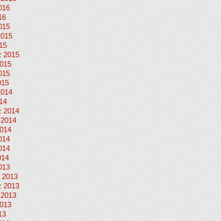
016
16
015
2015
015
 2015
015
015
015
2014
014
 2014
 2014
014
014
014
014
013
 2013
 2013
 2013
013
13