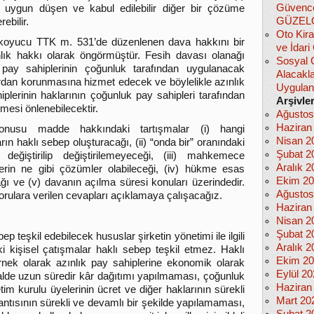
Güvencel
uygun düşen ve kabul edilebilir diğer bir çözüme
GÜZEL
rebilir.
Oto Kira
koyucu TTK m. 531’de düzenlenen dava hakkını bir
ve İdar
nlık hakkı olarak öngörmüştür. Fesih davası olanağı
Sosyal 
 pay sahiplerinin çoğunluk tarafından uygulanacak
Alacakla
rdan korunmasına hizmet edecek ve böylelikle azınlık
Uygula
iplerinin haklarının çoğunluk pay sahipleri tarafından
Arşivle
ilmesi önlenebilecektir.
Ağustos
Haziran
nusu madde hakkındaki tartışmalar (i) hangi
Nisan 2
ın haklı sebep oluşturacağı, (ii) “onda bir” oranındaki
Şubat 2
 değiştirilip değiştirilemeyeceği, (iii) mahkemece
Aralık 2
rin ne gibi çözümler olabileceği, (iv) hükme esas
Ekim 2
ğı ve (v) davanın açılma süresi konuları üzerindedir.
Ağustos
rulara verilen cevapları açıklamaya çalışacağız.
Haziran
Nisan 2
Şubat 2
teşkil edebilecek hususlar şirketin yönetimi ile ilgili
Aralık 2
ki kişisel çatışmalar haklı sebep teşkil etmez. Haklı
Ekim 2
rnek olarak azınlık pay sahiplerine ekonomik olarak
Eylül 2
 halde uzun süredir kâr dağıtımı yapılmaması, çoğunluk
Haziran
im kurulu üyelerinin ücret ve diğer haklarının sürekli
Mart 20
plantısının sürekli ve devamlı bir şekilde yapılamaması,