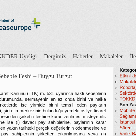
KDER Üyeliği
Dergimiz
Haberler
Makaleler
İl
Kategor
Sebeble Feshi – Duygu Turgut
Etkinlikl
Makalel
Röportaj
Sektörd
caret Kanunu (TTK) m. 531 uyarınca haklı sebeplerin
TOKKDE
 durumunda, sermayenin en az onda birini ve halka
Son Yaz
rketlerde ise yirmide birini temsil eden payların
Mobilite
i, şirketin merkezinin bulunduğu yerdeki asliye ticaret
Sağlama
sinden şirketin feshine karar verilmesini isteyebilir.
İstanbu
 ise (i) davacı pay sahiplerine, paylarının karar
Süreci 
e en yakın tarihteki gerçek değerlerinin ödenmesine ve
Varlık B
pay sahiplerinin şirketten çıkarılmasına veya (ii)