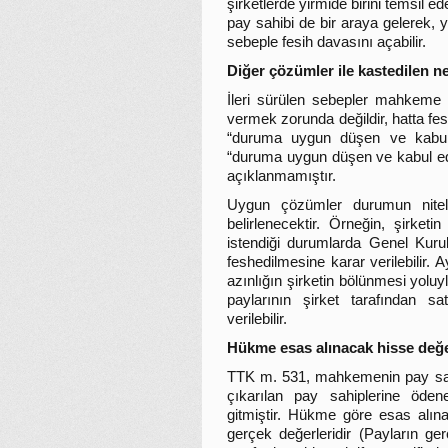
şirketlerde yirmide birini temsil ed
pay sahibi de bir araya gelerek, 
sebeple fesih davasını açabilir.
Diğer çözümler ile kastedilen ne
İleri sürülen sebepler mahkeme 
vermek zorunda değildir, hatta 
“duruma uygun düşen ve kabul e
“duruma uygun düşen ve kabul edil
açıklanmamıştır.
Uygun çözümler durumun niteli
belirlenecektir. Örneğin, şirket
istendiği durumlarda Genel Kurul
feshedilmesine karar verilebilir. A
azınlığın şirketin bölünmesi yoluy
paylarının şirket tarafından sa
verilebilir.
Hükme esas alınacak hisse değe
TTK m. 531, mahkemenin pay sahi
çıkarılan pay sahiplerine öde
gitmiştir. Hükme göre esas alına
gerçek değerleridir (Payların ge