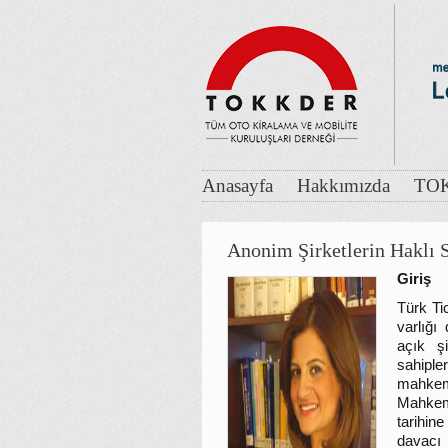
Anasayfa
Hakkımızda
TOK
Anonim Şirketlerin Haklı 
Giriş
Türk Ti
varlığı
açık şi
sahipler
mahkeme
Mahkeme
tarihin
davacı 