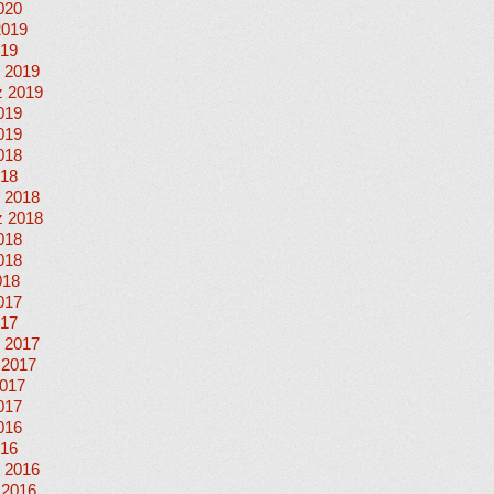
020
2019
019
 2019
 2019
019
019
018
018
 2018
 2018
018
018
018
017
017
 2017
 2017
017
017
016
016
 2016
 2016