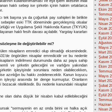
Şubat 2
larının kullandırılmaması ve eşit işlem ilkesinin ihlali
Kasım 
tlanan haklı sebep ise şirketin içinin hakim ortaklarca
Ekim 2
r.
Temmuz
 tek başına ya da çoğunluk pay sahipleri ile birlikte
Mayıs 2
lı sebepler eski TTK döneminde gerçekleşmiş olsalar
Nisan 2
rürlüğü ve Uygulama Şekli Hakkında Kanun (TKYUK)
Ocak 2
anan haklı fesih davası açılabilir. Yargıtay kararları
Kasım 
Eylül 2
Ağustos
zleşme ile değiştirilebilir mi?
Mayıs 2
len nisapların emredici olup olmadığı eksenindedir.
Mart 20
1’de öngörülen nisaplar emredicidir ve bu nedenle
Şubat 2
nisapların indirilmesi durumunda daha az paya sahip
Kasım 
nemli ve şirketin geleceğini ve varlığını yakından
Ekim 2
 şirketin işleyişinde sorunlara neden olabilecekken,
Temmuz
 ise azınlığın bu hakkı zedelenecektir. Kanun koyucu
Mayıs 2
in işleyişi arasında bir denge kurmuştur. Oranların
Mart 20
i bozacak niteliktedir. Bu nedenle kanundaki nisaplar
Şubat 2
Kasım 
Eylül 2
ine olan daha düşük bir nisabın kabul edilebileceğini
Temmuz
Haziran
ursak “sermayenin en az onda birini ve halka açık
Nisan 2