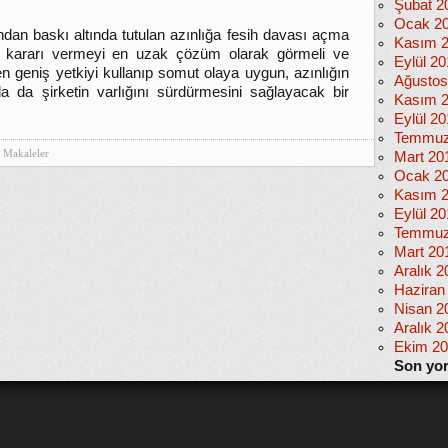
Şubat 2
Ocak 2
ndan baskı altında tutulan azınlığa fesih davası açma
Kasım 
h kararı vermeyi en uzak çözüm olarak görmeli ve
Eylül 2
n geniş yetkiyi kullanıp somut olaya uygun, azınlığın
Ağustos
da şirketin varlığını sürdürmesini sağlayacak bir
Kasım 
Eylül 20
Temmuz
Makaleler
Mart 20
Ocak 2
Kasım 
Eylül 2
Temmuz
Mart 20
Aralık 2
Haziran
Nisan 2
Aralık 2
Ekim 2
Son yo