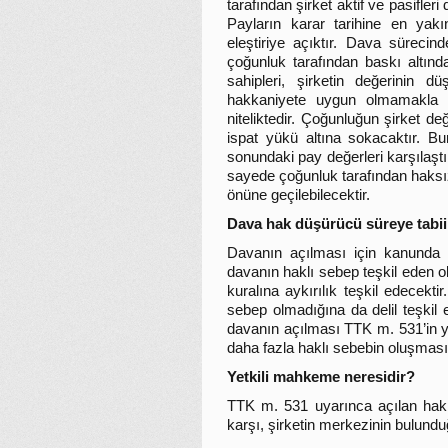
tarafından şirket aktif ve pasifleri
Payların karar tarihine en yak
eleştiriye açıktır. Dava sürecin
çoğunluk tarafından baskı altınd
sahipleri, şirketin değerinin 
hakkaniyete uygun olmamakla bir
niteliktedir. Çoğunluğun şirket de
ispat yükü altına sokacaktır. B
sonundaki pay değerleri karşılaşt
sayede çoğunluk tarafından haksız
önüne geçilebilecektir.
Dava hak düşürücü süreye tabii
Davanın açılması için kanunda h
davanın haklı sebep teşkil eden 
kuralına aykırılık teşkil edecek
sebep olmadığına da delil teşkil 
davanın açılması TTK m. 531’in y
daha fazla haklı sebebin oluşmasını
Yetkili mahkeme neresidir?
TTK m. 531 uyarınca açılan haklı
karşı, şirketin merkezinin bulundu