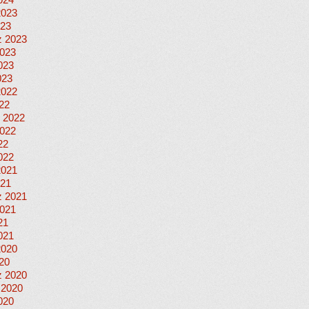
024
2023
023
 2023
023
023
023
2022
022
 2022
022
22
022
2021
021
 2021
021
21
021
2020
020
 2020
 2020
020