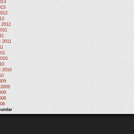
013
013
2012
012
 2012
2011
11
 2011
11
011
2010
010
 2010
10
009
 2009
009
008
008
rumlar