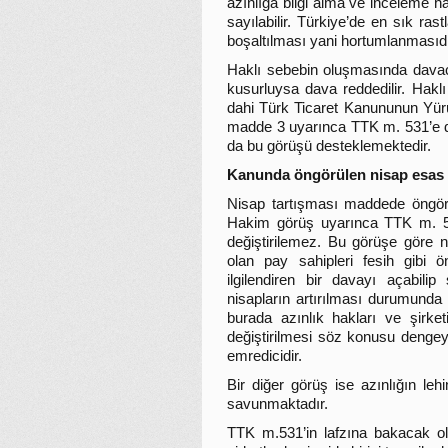
azınlığa bilgi alma ve inceleme hak
sayılabilir. Türkiye’de en sık ras
boşaltılması yani hortumlanmasıdı
Haklı sebebin oluşmasında davacı
kusurluysa dava reddedilir. Hak
dahi Türk Ticaret Kanununun Yü
madde 3 uyarınca TTK m. 531’e day
da bu görüşü desteklemektedir.
Kanunda öngörülen nisap esas sö
Nisap tartışması maddede öngörü
Hakim görüş uyarınca TTK m. 53
değiştirilemez. Bu görüşe göre 
olan pay sahipleri fesih gibi ö
ilgilendiren bir davayı açabilip
nisapların artırılması durumunda
burada azınlık hakları ve şirket
değiştirilmesi söz konusu dengey
emredicidir.
Bir diğer görüş ise azınlığın leh
savunmaktadır.
TTK m.531’in lafzına bakacak ol