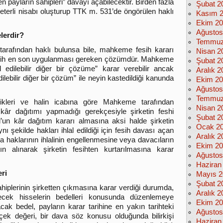
en payların sahipleri” davayı açabilecektir. Birden fazla
Şubat 2
yeterli nisabı oluşturup TTK m. 531’de öngörülen haklı
Kasım 
Ekim 2
Ağustos
lerdir?
Temmuz
tarafından haklı bulunsa bile, mahkeme fesih kararı
Nisan 2
fesih en son uygulanması gereken çözümdür. Mahkeme
Şubat 2
dilebilir diğer bir çözüme” karar verebilir ancak
Aralık 2
ebilir diğer bir çözüm” ile neyin kastedildiği kanunda
Ekim 2
Ağustos
Temmuz
kleri ve halin icabına göre Mahkeme tarafından
Nisan 2
in kâr dağıtımı yapmadığı gerekçesiyle şirketin feshi
Şubat 2
’un kâr dağıtım kararı almasına aksi halde şirketin
Ocak 2
ynı şekilde hakları ihlal edildiği için fesih davası açan
Aralık 2
la haklarının ihlalinin engellenmesine veya davacıların
Ekim 2
tın alınarak şirketin fesihten kurtarılmasına karar
Ağustos
Haziran
ri
Mayıs 2
Şubat 2
plerinin şirketten çıkmasına karar verdiği durumda,
Aralık 2
necek hisselerin bedelleri konusunda düzenlemeye
Ekim 2
cak bedel, payların karar tarihine en yakın tarihteki
Ağustos
rçek değeri, bir dava söz konusu olduğunda bilirkişi
Haziran