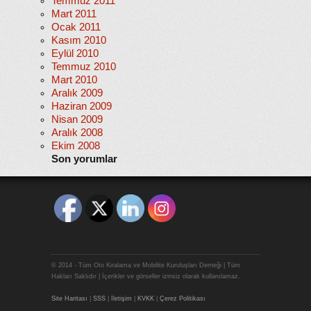
Temmuz 2011
Mart 2011
Ocak 2011
Kasım 2010
Eylül 2010
Temmuz 2010
Mart 2010
Aralık 2009
Haziran 2009
Nisan 2009
Aralık 2008
Ekim 2008
Son yorumlar
© 2014 - Tüm Oto Kiralama ve Mobilite Kuruluşları Derneği | Tüm
Hakları Saklıdır | İçerikler ve görseller izinsiz olarak kullanılamaz.
Site Haritası
|
SSS
|
İletişim
|
KVKK
|
Çerez Politikası