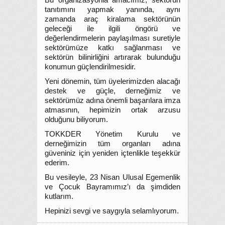
Bu organizasyonla amacımız, sektörün
tanıtımını yapmak yanında, aynı
zamanda araç kiralama sektörünün
geleceği ile ilgili öngörü ve
değerlendirmelerin paylaşılması suretiyle
sektörümüze katkı sağlanması ve
sektörün bilinirliğini artırarak bulunduğu
konumun güçlendirilmesidir.
Yeni dönemin, tüm üyelerimizden alacağı
destek ve güçle, derneğimiz ve
sektörümüz adına önemli başarılara imza
atmasının, hepimizin ortak arzusu
olduğunu biliyorum.
TOKKDER Yönetim Kurulu ve
derneğimizin tüm organları adına
güveniniz için yeniden içtenlikle teşekkür
ederim.
Bu vesileyle, 23 Nisan Ulusal Egemenlik
ve Çocuk Bayramımız’ı da şimdiden
kutlarım.
Hepinizi sevgi ve saygıyla selamlıyorum.