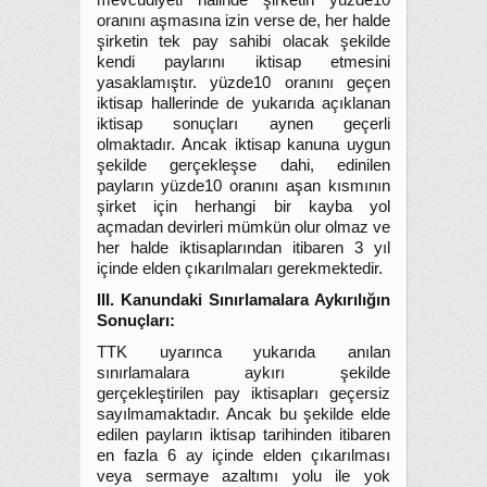
mevcudiyeti halinde şirketin yüzde10
oranını aşmasına izin verse de, her halde
şirketin tek pay sahibi olacak şekilde
kendi paylarını iktisap etmesini
yasaklamıştır. yüzde10 oranını geçen
iktisap hallerinde de yukarıda açıklanan
iktisap sonuçları aynen geçerli
olmaktadır. Ancak iktisap kanuna uygun
şekilde gerçekleşse dahi, edinilen
payların yüzde10 oranını aşan kısmının
şirket için herhangi bir kayba yol
açmadan devirleri mümkün olur olmaz ve
her halde iktisaplarından itibaren 3 yıl
içinde elden çıkarılmaları gerekmektedir.
III. Kanundaki Sınırlamalara Aykırılığın
Sonuçları:
TTK uyarınca yukarıda anılan
sınırlamalara aykırı şekilde
gerçekleştirilen pay iktisapları geçersiz
sayılmamaktadır. Ancak bu şekilde elde
edilen payların iktisap tarihinden itibaren
en fazla 6 ay içinde elden çıkarılması
veya sermaye azaltımı yolu ile yok