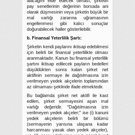
alacağını elde edecek olması, şirketin
pay senetlerinin değerinin borsada ani
olarak düşmesinin veya şirketin büyük bir
mal varlığı zararına uğramasının
engellenmesi gibi kalıcı sonuçlar
doğurabilecek haller gösterilebilir.
b. Finansal Yeterlilik Şartı:
Şirketin kendi paylarını iktisap edebilmesi
için belirli bir finansal yeterlilikte olması
aranmaktadır. Kanun bu finansal yeterlilik
şartını iktisap edilecek payların bedelleri
düşüldükten sonra kalan şirket net
aktifinin sermaye ile dağıtılmasına izin
verilmeyen yedek akçelerin toplamından
az olmaması şeklinde ifade etmektedir.
Bu bağlamda şirket net aktifi ile kast
edilen, şirket sermayesini aşan mal
varlığı değeridir. “Dağıtılmasına izin
verilmeyen yedek akçeler;” ise (i) kanuni
yedek akçelerin belirli bir bölümü
(sermayenin yarısına ulaşana kadar
harcanması yasak olan yedek akçeler),