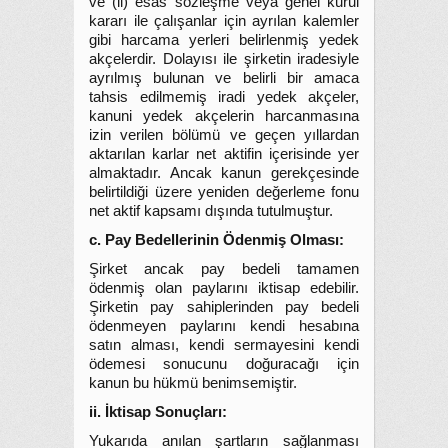
ve (ii) esas sözleşme veya genel kurul
kararı ile çalışanlar için ayrılan kalemler
gibi harcama yerleri belirlenmiş yedek
akçelerdir. Dolayısı ile şirketin iradesiyle
ayrılmış bulunan ve belirli bir amaca
tahsis edilmemiş iradi yedek akçeler,
kanuni yedek akçelerin harcanmasına
izin verilen bölümü ve geçen yıllardan
aktarılan karlar net aktifin içerisinde yer
almaktadır. Ancak kanun gerekçesinde
belirtildiği üzere yeniden değerleme fonu
net aktif kapsamı dışında tutulmuştur.
c. Pay Bedellerinin Ödenmiş Olması:
Şirket ancak pay bedeli tamamen
ödenmiş olan paylarını iktisap edebilir.
Şirketin pay sahiplerinden pay bedeli
ödenmeyen paylarını kendi hesabına
satın alması, kendi sermayesini kendi
ödemesi sonucunu doğuracağı için
kanun bu hükmü benimsemiştir.
ii. İktisap Sonuçları:
Yukarıda anılan şartların sağlanması