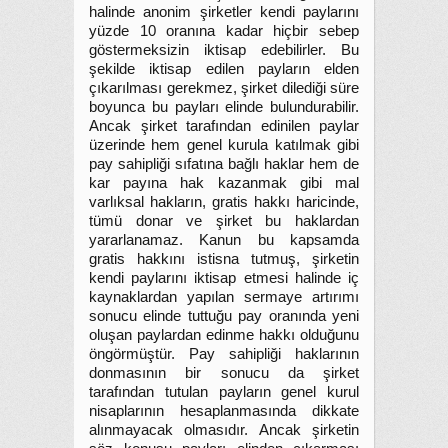
halinde anonim şirketler kendi paylarını
yüzde 10 oranına kadar hiçbir sebep
göstermeksizin iktisap edebilirler. Bu
şekilde iktisap edilen payların elden
çıkarılması gerekmez, şirket dilediği süre
boyunca bu payları elinde bulundurabilir.
Ancak şirket tarafından edinilen paylar
üzerinde hem genel kurula katılmak gibi
pay sahipliği sıfatına bağlı haklar hem de
kar payına hak kazanmak gibi mal
varlıksal hakların, gratis hakkı haricinde,
tümü donar ve şirket bu haklardan
yararlanamaz. Kanun bu kapsamda
gratis hakkını istisna tutmuş, şirketin
kendi paylarını iktisap etmesi halinde iç
kaynaklardan yapılan sermaye artırımı
sonucu elinde tuttuğu pay oranında yeni
oluşan paylardan edinme hakkı olduğunu
öngörmüştür. Pay sahipliği haklarının
donmasının bir sonucu da şirket
tarafından tutulan payların genel kurul
nisaplarının hesaplanmasında dikkate
alınmayacak olmasıdır. Ancak şirketin