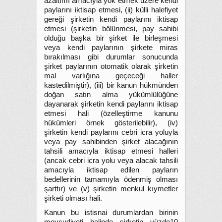
azaltımı amacıyla yok etmek üzere kendi
paylarını iktisap etmesi, (ii) külli halefiyet
gereği şirketin kendi paylarını iktisap
etmesi (şirketin bölünmesi, pay sahibi
olduğu başka bir şirket ile birleşmesi
veya kendi paylarının şirkete miras
bırakılması gibi durumlar sonucunda
şirket paylarının otomatik olarak şirketin
mal varlığına geçeceği haller
kastedilmiştir), (iii) bir kanun hükmünden
doğan satın alma yükümlülüğüne
dayanarak şirketin kendi paylarını iktisap
etmesi hali (özelleştirme kanunu
hükümleri örnek gösterilebilir), (iv)
şirketin kendi paylarını cebri icra yoluyla
veya pay sahibinden şirket alacağının
tahsili amacıyla iktisap etmesi halleri
(ancak cebri icra yolu veya alacak tahsili
amacıyla iktisap edilen payların
bedellerinin tamamıyla ödenmiş olması
şarttır) ve (v) şirketin menkul kıymetler
şirketi olması hali.
Kanun bu istisnai durumlardan birinin