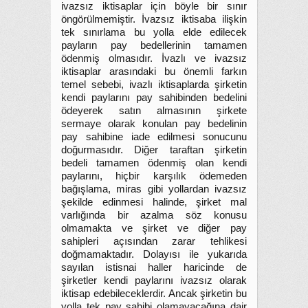
ivazsız iktisaplar için böyle bir sınır
öngörülmemiştir. İvazsız iktisaba ilişkin
tek sınırlama bu yolla elde edilecek
payların pay bedellerinin tamamen
ödenmiş olmasıdır. İvazlı ve ivazsız
iktisaplar arasındaki bu önemli farkın
temel sebebi, ivazlı iktisaplarda şirketin
kendi paylarını pay sahibinden bedelini
ödeyerek satın almasının şirkete
sermaye olarak konulan pay bedelinin
pay sahibine iade edilmesi sonucunu
doğurmasıdır. Diğer taraftan şirketin
bedeli tamamen ödenmiş olan kendi
paylarını, hiçbir karşılık ödemeden
bağışlama, miras gibi yollardan ivazsız
şekilde edinmesi halinde, şirket mal
varlığında bir azalma söz konusu
olmamakta ve şirket ve diğer pay
sahipleri açısından zarar tehlikesi
doğmamaktadır. Dolayısı ile yukarıda
sayılan istisnai haller haricinde de
şirketler kendi paylarını ivazsız olarak
iktisap edebileceklerdir. Ancak şirketin bu
yolla tek pay sahibi olamayacağına dair