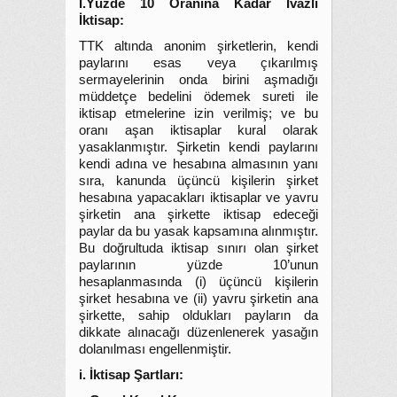
I.Yüzde 10 Oranına Kadar İvazlı
İktisap:
TTK altında anonim şirketlerin, kendi
paylarını esas veya çıkarılmış
sermayelerinin onda birini aşmadığı
müddetçe bedelini ödemek sureti ile
iktisap etmelerine izin verilmiş; ve bu
oranı aşan iktisaplar kural olarak
yasaklanmıştır. Şirketin kendi paylarını
kendi adına ve hesabına almasının yanı
sıra, kanunda üçüncü kişilerin şirket
hesabına yapacakları iktisaplar ve yavru
şirketin ana şirkette iktisap edeceği
paylar da bu yasak kapsamına alınmıştır.
Bu doğrultuda iktisap sınırı olan şirket
paylarının yüzde 10’unun
hesaplanmasında (i) üçüncü kişilerin
şirket hesabına ve (ii) yavru şirketin ana
şirkette, sahip oldukları payların da
dikkate alınacağı düzenlenerek yasağın
dolanılması engellenmiştir.
i. İktisap Şartları: