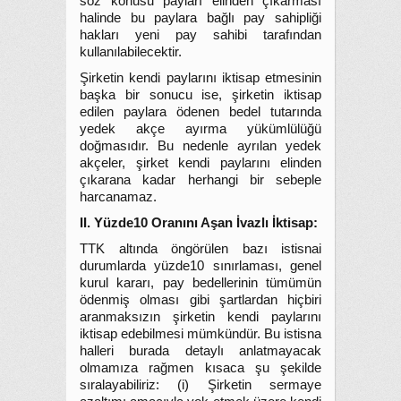
söz konusu payları elinden çıkarması
halinde bu paylara bağlı pay sahipliği
hakları yeni pay sahibi tarafından
kullanılabilecektir.
Şirketin kendi paylarını iktisap etmesinin
başka bir sonucu ise, şirketin iktisap
edilen paylara ödenen bedel tutarında
yedek akçe ayırma yükümlülüğü
doğmasıdır. Bu nedenle ayrılan yedek
akçeler, şirket kendi paylarını elinden
çıkarana kadar herhangi bir sebeple
harcanamaz.
II. Yüzde10 Oranını Aşan İvazlı İktisap:
TTK altında öngörülen bazı istisnai
durumlarda yüzde10 sınırlaması, genel
kurul kararı, pay bedellerinin tümümün
ödenmiş olması gibi şartlardan hiçbiri
aranmaksızın şirketin kendi paylarını
iktisap edebilmesi mümkündür. Bu istisna
halleri burada detaylı anlatmayacak
olmamıza rağmen kısaca şu şekilde
sıralayabiliriz: (i) Şirketin sermaye