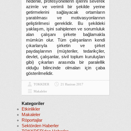
nedenle, profesyonellerin işlerini severek
azimle ve verimli bir şekilde yerine
getirmelerini sağlayacak ortamların
yaratılması ve motivasyonlarının
geliştirilmesi gereklidir. Bu şekildeki
yaklaşım, işini sahiplenen ve sorumluluk
alan çalışanı şirkete bağlamakla
mümkün olur. Tüm çalışanların kendi
çıkarlarıyla şirketin ve şirket
paydaşlarının (müşteriler, tedarikçiler,
devlet, çalışanlar, sivil toplum kuruluşları
gibi) çıkarları arasında bir paralellik
olduğu bilincinde olmaları için çaba
gösterilmelidir.
TOKKDER
21 Haziran 2017
Makaleler
Kategoriler
Etkinlikler
Makaleler
Röportajlar
Sektörden Haberler