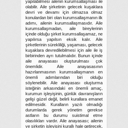
yapılabilmesi ailenin kurumsallaşması ile
olabilir. Aile şirketinin gelecek kuşaklara
devri ve devamı için olmazsa olmaz
konulardan biri olan kurumsallaşmanın ilk
adımı, ailenin kurumsallaşmasıdır. Aile
kurumsallaşmadan, aile bireylerinin
içinde olduğu şirket kurumsallaşamaz, ne
yapılırsa yapılsın eksik kalır. Aile
şirketlerinin sürekliliği, yaşaması, gelecek
kuşaklara devredilebilmesi için aile ile iş
birbirinden ayrı tutulmalıdır. Bunun içinde
aile anayasası oluşturulması çok
önemlidir. Aile anayasasının
hazırlanmasının kurumsallaşmanın en
önemli adımlarından biri olduğu
söylenebilir. Aile anayasası oluşturma
isteğinin arkasındaki en önemli amaç,
kurumun işleyişinin, günlük davranışların
gelişi güzel değil, belirli kurallara emanet
edilmesidir. Kuralların yazılı olmadığı
durumlarda gerek yönetim gerekse
astların bu durumu suistimal etme
olasılıkları vardır. Aile anayasası; ailenin
ve şirketin işleyişini kurallı hale getirecek,