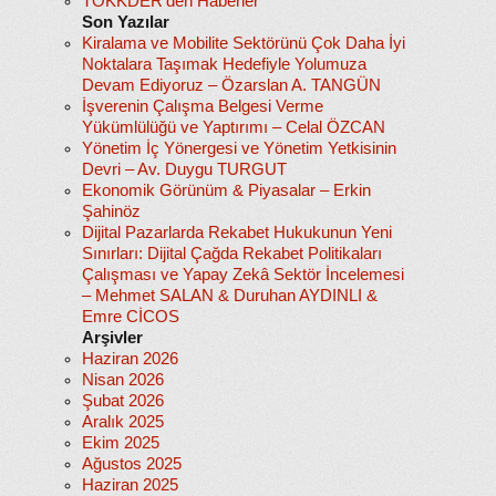
TOKKDER'den Haberler
Son Yazılar
Kiralama ve Mobilite Sektörünü Çok Daha İyi
Noktalara Taşımak Hedefiyle Yolumuza
Devam Ediyoruz – Özarslan A. TANGÜN
İşverenin Çalışma Belgesi Verme
Yükümlülüğü ve Yaptırımı – Celal ÖZCAN
Yönetim İç Yönergesi ve Yönetim Yetkisinin
Devri – Av. Duygu TURGUT
Ekonomik Görünüm & Piyasalar – Erkin
Şahinöz
Dijital Pazarlarda Rekabet Hukukunun Yeni
Sınırları: Dijital Çağda Rekabet Politikaları
Çalışması ve Yapay Zekâ Sektör İncelemesi
– Mehmet SALAN & Duruhan AYDINLI &
Emre CİCOS
Arşivler
Haziran 2026
Nisan 2026
Şubat 2026
Aralık 2025
Ekim 2025
Ağustos 2025
Haziran 2025