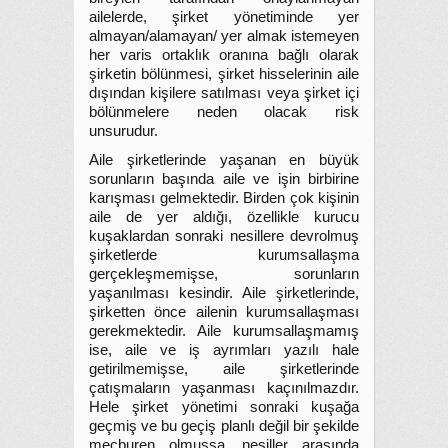
ailelerde, şirket yönetiminde yer
almayan/alamayan/ yer almak istemeyen
her varis ortaklık oranına bağlı olarak
şirketin bölünmesi, şirket hisselerinin aile
dışından kişilere satılması veya şirket içi
bölünmelere neden olacak risk
unsurudur.
Aile şirketlerinde yaşanan en büyük
sorunların başında aile ve işin birbirine
karışması gelmektedir. Birden çok kişinin
aile de yer aldığı, özellikle kurucu
kuşaklardan sonraki nesillere devrolmuş
şirketlerde kurumsallaşma
gerçekleşmemişse, sorunların
yaşanılması kesindir. Aile şirketlerinde,
şirketten önce ailenin kurumsallaşması
gerekmektedir. Aile kurumsallaşmamış
ise, aile ve iş ayrımları yazılı hale
getirilmemişse, aile şirketlerinde
çatışmaların yaşanması kaçınılmazdır.
Hele şirket yönetimi sonraki kuşağa
geçmiş ve bu geçiş planlı değil bir şekilde
mecburen olmuşsa, nesiller arasında