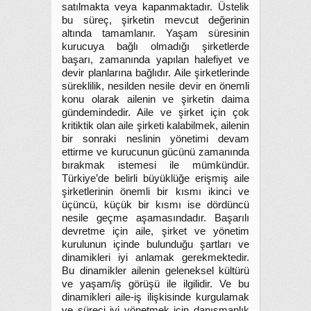
satılmakta veya kapanmaktadır. Üstelik
bu süreç, şirketin mevcut değerinin
altında tamamlanır. Yaşam süresinin
kurucuya bağlı olmadığı şirketlerde
başarı, zamanında yapılan halefiyet ve
devir planlarına bağlıdır. Aile şirketlerinde
süreklilik, nesilden nesile devir en önemli
konu olarak ailenin ve şirketin daima
gündemindedir. Aile ve şirket için çok
kritiktik olan aile şirketi kalabilmek, ailenin
bir sonraki neslinin yönetimi devam
ettirme ve kurucunun gücünü zamanında
bırakmak istemesi ile mümkündür.
Türkiye’de belirli büyüklüğe erişmiş aile
şirketlerinin önemli bir kısmı ikinci ve
üçüncü, küçük bir kısmı ise dördüncü
nesile geçme aşamasındadır. Başarılı
devretme için aile, şirket ve yönetim
kurulunun içinde bulunduğu şartları ve
dinamikleri iyi anlamak gerekmektedir.
Bu dinamikler ailenin geleneksel kültürü
ve yaşam/iş görüşü ile ilgilidir. Ve bu
dinamikleri aile-iş ilişkisinde kurgulamak
ve süreci iyi yönetmek için danışmanlık