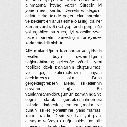
alınmasına ihtiyaç vardır. Sürecin iyi
yönetilmesi şarttır. Devretme, değişim
getirir, şirket içinde geçerli olan normları
ve beklentileri altüst etme olasılığı da her
zaman vardır. Şirket yapısında gerginliğe
yol açabilen bu süreç iyi yönetilmezse,
bazen şirketin sürekliliğini önleyecek
kadar şiddetli olabilir.
Aile malvarlığının korunması ve şirketin
nesiller boyu devamlılığının
sağlanabilmesi; geleceğe yönelik yeni
nesillere devir planlarının oluşturulması
ve geç kalınmaksızın hayata
geçirilmesiyle olur. Bunu
gerçekleştirebilen aileler, şirketlerinin
devamını sağlar. Bu
yapılanmanın/dönüşümün zamanında ve
doğru olarak gerçekleştirilmemesi
halinde, doğacak çıkar çatışmaları ve
bunun şirket yönetimine yansımaması
kaçınılmazdır. Devir ve halefiyat planı
olmayan ve/veya olduğu halde tüm aile
bireyleri tarafından onaylanmayan