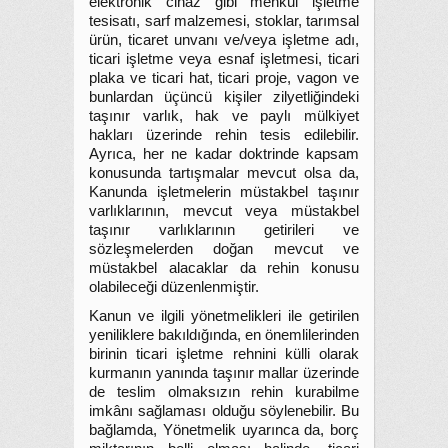
elektronik cihaz gibi menkul işletme
tesisatı, sarf malzemesi, stoklar, tarımsal
ürün, ticaret unvanı ve/veya işletme adı,
ticari işletme veya esnaf işletmesi, ticari
plaka ve ticari hat, ticari proje, vagon ve
bunlardan üçüncü kişiler zilyetliğindeki
taşınır varlık, hak ve paylı mülkiyet
hakları üzerinde rehin tesis edilebilir.
Ayrıca, her ne kadar doktrinde kapsam
konusunda tartışmalar mevcut olsa da,
Kanunda işletmelerin müstakbel taşınır
varlıklarının, mevcut veya müstakbel
taşınır varlıklarının getirileri ve
sözleşmelerden doğan mevcut ve
müstakbel alacaklar da rehin konusu
olabileceği düzenlenmiştir.
Kanun ve ilgili yönetmelikleri ile getirilen
yeniliklere bakıldığında, en önemlilerinden
birinin ticari işletme rehnini külli olarak
kurmanın yanında taşınır mallar üzerinde
de teslim olmaksızın rehin kurabilme
imkânı sağlaması olduğu söylenebilir. Bu
bağlamda, Yönetmelik uyarınca da, borç