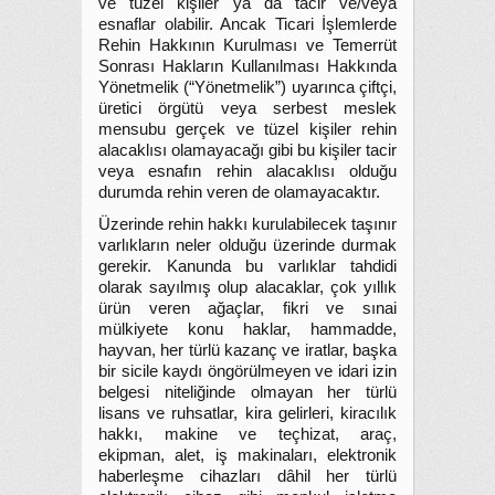
ve tüzel kişiler ya da tacir ve/veya
esnaflar olabilir. Ancak Ticari İşlemlerde
Rehin Hakkının Kurulması ve Temerrüt
Sonrası Hakların Kullanılması Hakkında
Yönetmelik (“Yönetmelik”) uyarınca çiftçi,
üretici örgütü veya serbest meslek
mensubu gerçek ve tüzel kişiler rehin
alacaklısı olamayacağı gibi bu kişiler tacir
veya esnafın rehin alacaklısı olduğu
durumda rehin veren de olamayacaktır.
Üzerinde rehin hakkı kurulabilecek taşınır
varlıkların neler olduğu üzerinde durmak
gerekir. Kanunda bu varlıklar tahdidi
olarak sayılmış olup alacaklar, çok yıllık
ürün veren ağaçlar, fikri ve sınai
mülkiyete konu haklar, hammadde,
hayvan, her türlü kazanç ve iratlar, başka
bir sicile kaydı öngörülmeyen ve idari izin
belgesi niteliğinde olmayan her türlü
lisans ve ruhsatlar, kira gelirleri, kiracılık
hakkı, makine ve teçhizat, araç,
ekipman, alet, iş makinaları, elektronik
haberleşme cihazları dâhil her türlü