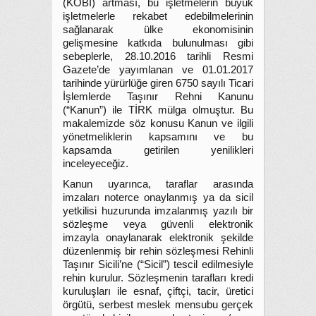
(KOBİ) artması, bu işletmelerin büyük
işletmelerle rekabet edebilmelerinin
sağlanarak ülke ekonomisinin
gelişmesine katkıda bulunulması gibi
sebeplerle, 28.10.2016 tarihli Resmi
Gazete’de yayımlanan ve 01.01.2017
tarihinde yürürlüğe giren 6750 sayılı Ticari
İşlemlerde Taşınır Rehni Kanunu
(“Kanun”) ile TİRK mülga olmuştur. Bu
makalemizde söz konusu Kanun ve ilgili
yönetmeliklerin kapsamını ve bu
kapsamda getirilen yenilikleri
inceleyeceğiz.
Kanun uyarınca, taraflar arasında
imzaları noterce onaylanmış ya da sicil
yetkilisi huzurunda imzalanmış yazılı bir
sözleşme veya güvenli elektronik
imzayla onaylanarak elektronik şekilde
düzenlenmiş bir rehin sözleşmesi Rehinli
Taşınır Sicili’ne (“Sicil”) tescil edilmesiyle
rehin kurulur. Sözleşmenin tarafları kredi
kuruluşları ile esnaf, çiftçi, tacir, üretici
örgütü, serbest meslek mensubu gerçek