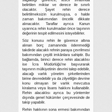
sağladığı güvence, tescil sırasında
belirtilen miktar ve derece ile sınırlı
olacaktır. Şayet rehin derece
belirtilmeksizin kurulmuşsa, o halde
zaman bakımından öncelik dikkate
alınacaktır. Taraflar ayrıca Kanun
uyarınca rehin kurulmadan önce taşınırın
değerinin tespit edilmesini isteyebilirler.
Söz konusu rehin ile güvence altına
alınan borç zamanında ödenmediği
takdirde alacaklı rehnin paraya çevrilmesi
bakımından çeşitli imkânlara sahiptir. Bu
bağlamda, birinci derece rehin alacaklısı
ise İcra Müdürlüğü’ne başvurarak
taşınırın mülkiyetinin devrini talep edebilir,
alacağı varlık yönetim şirketlerinden
birine devredebilir ya da zilyetliğin devrine
konu olmayan bir varlık mevcutsa
kiralama veya lisans hakkını kullanabilir.
Rehin alacaklısı ayrıca bu yöntemler
dışında genel hükümler çerçevesinde de
takip yapabilir.
Rehin hakkının sona ermesi bakımından