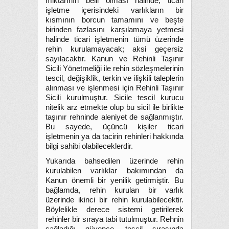
miktarının belli olması halinde, ticari
işletme içerisindeki varlıkların bir
kısmının borcun tamamını ve beşte
birinden fazlasını karşılamaya yetmesi
halinde ticari işletmenin tümü üzerinde
rehin kurulamayacak; aksi geçersiz
sayılacaktır. Kanun ve Rehinli Taşınır
Sicili Yönetmeliği ile rehin sözleşmelerinin
tescil, değişiklik, terkin ve ilişkili taleplerin
alınması ve işlenmesi için Rehinli Taşınır
Sicili kurulmuştur. Sicile tescil kurucu
nitelik arz etmekte olup bu sicil ile birlikte
taşınır rehninde aleniyet de sağlanmıştır.
Bu sayede, üçüncü kişiler ticari
işletmenin ya da tacirin rehinleri hakkında
bilgi sahibi olabileceklerdir.
Yukarıda bahsedilen üzerinde rehin
kurulabilen varlıklar bakımından da
Kanun önemli bir yenilik getirmiştir. Bu
bağlamda, rehin kurulan bir varlık
üzerinde ikinci bir rehin kurulabilecektir.
Böylelikle derece sistemi getirilerek
rehinler bir sıraya tabi tutulmuştur. Rehnin