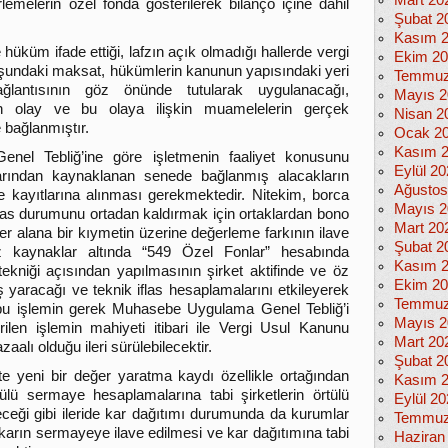
Mart 20
melerin özel fonda gösterilerek bilanço içine dahil
Şubat 2
Kasım 
e hüküm ifade ettiği, lafzın açık olmadığı hallerde vergi
Ekim 2
uşundaki maksat, hükümlerin kanunun yapısındaki yeri
Temmuz
lantısının göz önünde tutularak uygulanacağı,
Mayıs 2
an olay ve bu olaya ilişkin muamelelerin gerçek
Nisan 2
 bağlanmıştır.
Ocak 2
Kasım 
el Tebliğ’ine göre işletmenin faaliyet konusunu
Eylül 2
arından kaynaklanan senede bağlanmış alacakların
Ağustos
 kayıtlarına alınması gerekmektedir. Nitekim, borca
Mayıs 2
n iflas durumunu ortadan kaldırmak için ortaklardan bono
Mart 20
er alana bir kıymetin üzerine değerleme farkının ilave
Şubat 2
z kaynaklar altında “549 Özel Fonlar” hesabında
Kasım 
ekniği açısından yapılmasının şirket aktifinde ve öz
Ekim 2
ş yaracağı ve teknik iflas hesaplamalarını etkileyerek
Temmuz
, bu işlemin gerek Muhasebe Uygulama Genel Tebliğ’i
Mayıs 2
ilen işlemin mahiyeti itibari ile Vergi Usul Kanunu
Mart 20
lı olduğu ileri sürülebilecektir.
Şubat 2
e yeni bir değer yaratma kaydı özellikle ortağından
Kasım 
ülü sermaye hesaplamalarına tabi şirketlerin örtülü
Eylül 2
ceği gibi ileride kar dağıtımı durumunda da kurumlar
Temmuz
ir karın sermayeye ilave edilmesi ve kar dağıtımına tabi
Haziran