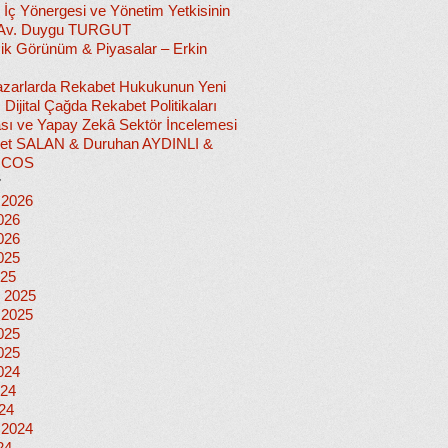
 İç Yönergesi ve Yönetim Yetkisinin
 Av. Duygu TURGUT
k Görünüm & Piyasalar – Erkin
 Pazarlarda Rekabet Hukukunun Yeni
ı: Dijital Çağda Rekabet Politikaları
sı ve Yapay Zekâ Sektör İncelemesi
et SALAN & Duruhan AYDINLI &
İCOS
r
 2026
026
026
025
025
 2025
 2025
025
025
024
024
024
 2024