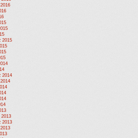
 2016
016
16
015
2015
015
 2015
015
015
015
2014
014
 2014
 2014
014
014
014
014
013
 2013
 2013
 2013
013