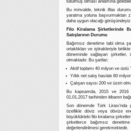
tutulmuş olması anlamına gelebilec
Bu minvalde, teknik iflas durumun
yaratma yoluna başvurmaktan zi
daha uygun olacağı görüşündeyiz
Filo Kiralama Şirketlerinde 
Satışlarının Durumu
Bağımsız denetime tabi olma şar
ortaklıkları ve iştirakleriyle birli
döneminde sağlayan şirketler,
olmaktadır. Bu şartlar;
Aktif toplamı 40 milyon ve üstü 
Yıllık net satış hasılatı 80 milyo
Çalışan sayısı 200 ve üzeri olma
Bu kapsamda, 2015 ve 2016 yıl
01.01.2017 tarihinden itibaren bağ
Son dönemde Türk Lirası’nda g
özellikle döviz veya dövize e
büyüklükteki filo kiralama şirketle
şirketlerce bağımsız denetime
değerlendirilmesi gerekmektedir.