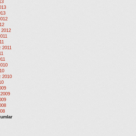
13
013
013
2012
012
 2012
2011
11
 2011
11
011
2010
010
 2010
10
009
 2009
009
008
008
rumlar