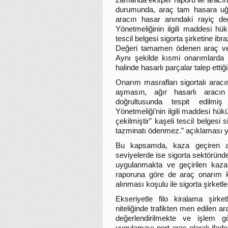
zamanda eksper raporu ile aracın 
durumunda, araç tam hasara uğr
aracın hasar anındaki rayiç değ
Yönetmeliğinin ilgili maddesi hü
tescil belgesi sigorta şirketine i
Değeri tamamen ödenen araç ve ak
Aynı şekilde kısmi onarımlarda p
halinde hasarlı parçalar talep ettiğ
Onarım masrafları sigortalı aracın
aşmasın, ağır hasarlı aracı
doğrultusunda tespit edilmi
Yönetmeliği’nin ilgili maddesi hükü
çekilmiştir” kaşeli tescil belgesi
tazminatı ödenmez.” açıklaması y
Bu kapsamda, kaza geçiren ar
seviyelerde ise sigorta sektöründe
uygulanmakta ve geçirilen kaz
raporuna göre de araç onarım k
alınması koşulu ile sigorta şirketl
Ekseriyetle filo kiralama şirk
niteliğinde trafikten men edilen a
değerlendirilmekte ve işlem g