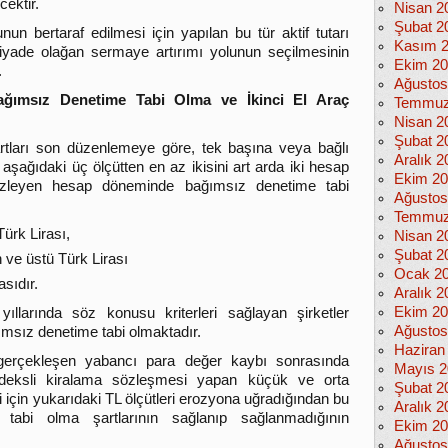
ektir.
Nisan 2
Şubat 2
un bertaraf edilmesi için yapılan bu tür aktif tutarı
Kasım 
yade olağan sermaye artırımı yolunun seçilmesinin
Ekim 2
.
Ağustos
Bağımsız Denetime Tabi Olma ve İkinci El Araç
Temmuz
Nisan 2
Şubat 2
tları son düzenlemeye göre, tek başına veya bağlı
Aralık 2
kte aşağıdaki üç ölçütten en az ikisini art arda iki hesap
Ekim 2
 izleyen hesap döneminde bağımsız denetime tabi
Ağustos
Temmuz
Türk Lirası,
Nisan 2
Şubat 2
n ve üstü Türk Lirası
Ocak 2
sıdır.
Aralık 2
Ekim 2
larında söz konusu kriterleri sağlayan şirketler
Ağustos
ımsız denetime tabi olmaktadır.
Haziran
erçekleşen yabancı para değer kaybı sonrasında
Mayıs 2
ndeksli kiralama sözleşmesi yapan küçük ve orta
Şubat 2
ri için yukarıdaki TL ölçütleri erozyona uğradığından bu
Aralık 2
 tabi olma şartlarının sağlanıp sağlanmadığının
Ekim 2
Ağustos