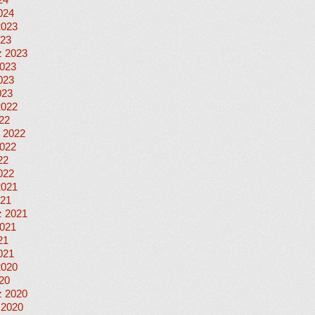
24
024
2023
023
 2023
023
023
023
2022
022
 2022
022
22
022
2021
021
 2021
021
21
021
2020
020
 2020
 2020