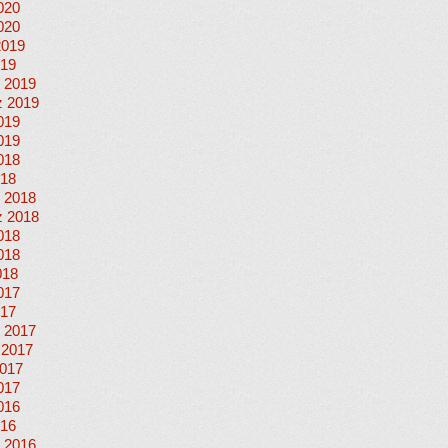
020
020
2019
019
 2019
 2019
019
019
018
018
 2018
 2018
018
018
018
017
017
 2017
 2017
017
017
016
016
 2016