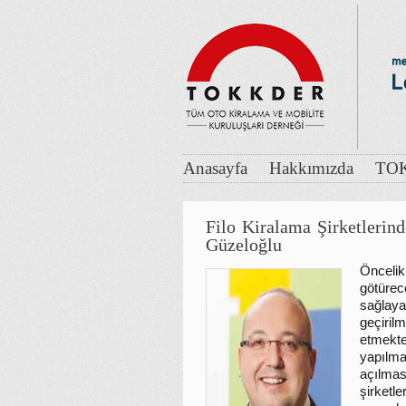
Anasayfa
Hakkımızda
TOK
Filo Kiralama Şirketlerin
Güzeloğlu
Öncelik
götürec
sağlay
geçiril
etmekte
yapılma
açılmas
şirketl