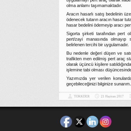
uygulamayı pert araç olarak ifad
olma anlamı taşımamaktadır.
Aracın hasarlı satış bedelinin üzer
ödenecek tutarın aracın hasar tut
hasar bedelini ödemeyip aracı pert
Sigorta şirketi tarafından pert 
pert/zayi manasında olmayıp s
belirlenen tercihi bir uygulamadır.
Bu nedenle değeri düşen ve satı
trafikten men edilmiş pert araç st
olarak üçüncü kişilere satıldığınd
işlemine tabi olması düşüncesinde
Yazımızda yer verilen konulard
geçebileceğinizi bilginize sunarım.
TOKKDER
21 Haziran 2017