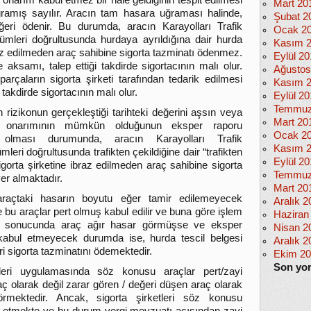
onarım kabul etmez bir hale geldiğinin tespit edilmesi
Mart 20
amış sayılır. Aracın tam hasara uğraması halinde,
Şubat 2
eri ödenir. Bu durumda, aracın Karayolları Trafik
Ocak 2
kümleri doğrultusunda hurdaya ayrıldığına dair hurda
Kasım 
braz edilmeden araç sahibine sigorta tazminatı ödenmez.
Eylül 2
samı, talep ettiği takdirde sigortacının malı olur.
Ağustos
arçaların sigorta şirketi tarafından tedarik edilmesi
Kasım 
i takdirde sigortacının malı olur.
Eylül 20
Temmuz
 rizikonun gerçekleştiği tarihteki değerini aşsın veya
Mart 20
n onarımının mümkün olduğunun eksper raporu
Ocak 2
ş olması durumunda, aracın Karayolları Trafik
Kasım 
mleri doğrultusunda trafikten çekildiğine dair “trafikten
Eylül 2
 sigorta şirketine ibraz edilmeden araç sahibine sigorta
Temmuz
er almaktadır.
Mart 20
açtaki hasarın boyutu eğer tamir edilemeyecek
Aralık 2
 bu araçlar pert olmuş kabul edilir ve buna göre işlem
Haziran
a sonucunda araç ağır hasar görmüşse ve eksper
Nisan 2
abul etmeyecek durumda ise, hurda tescil belgesi
Aralık 2
eri sigorta tazminatını ödemektedir.
Ekim 2
Son yo
etleri uygulamasında söz konusu araçlar pert/zayi
raç olarak değil zarar gören / değeri düşen araç olarak
örmektedir. Ancak, sigorta şirketleri söz konusu