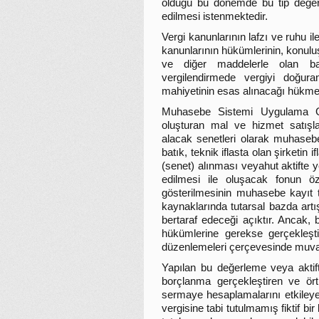
olduğu bu dönemde bu tip değerle
edilmesi istenmektedir.
Vergi kanunlarının lafzı ve ruhu il
kanunlarının hükümlerinin, konul
ve diğer maddelerle olan bağ
vergilendirmede vergiyi doğur
mahiyetinin esas alınacağı hükme
Muhasebe Sistemi Uygulama Gen
oluşturan mal ve hizmet satışl
alacak senetleri olarak muhasebe
batık, teknik iflasta olan şirketi
(senet) alınması veyahut aktifte y
edilmesi ile oluşacak fonun ö
gösterilmesinin muhasebe kayıt t
kaynaklarında tutarsal bazda artı
bertaraf edeceği açıktır. Ancak
hükümlerine gerekse gerçekleştir
düzenlemeleri çerçevesinde muvazaa
Yapılan bu değerleme veya aktift
borçlanma gerçekleştiren ve ört
sermaye hesaplamalarını etkileye
vergisine tabi tutulmamış fiktif b