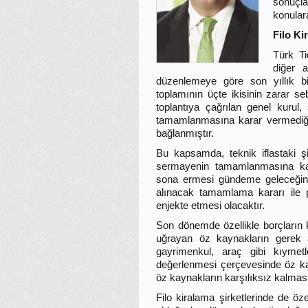
sonuçla
konular
Filo Ki
Türk Ti
diğer 
düzenlemeye göre son yıllık b
toplamının üçte ikisinin zarar seb
toplantıya çağrılan genel kurul
tamamlanmasına karar vermediği 
bağlanmıştır.
Bu kapsamda, teknik iflastaki 
sermayenin tamamlanmasına kar
sona ermesi gündeme geleceğind
alınacak tamamlama kararı ile p
enjekte etmesi olacaktır.
Son dönemde özellikle borçların 
uğrayan öz kaynakların gerek al
gayrimenkul, araç gibi kıymet
değerlenmesi çerçevesinde öz kay
öz kaynakların karşılıksız kalmas
Filo kiralama şirketlerinde de öze