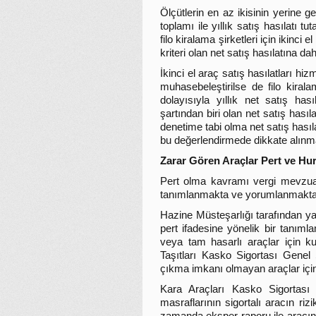
Ölçütlerin en az ikisinin yerine g
toplamı ile yıllık satış hasılatı 
filo kiralama şirketleri için ikinci
kriteri olan net satış hasılatına d
İkinci el araç satış hasılatları hiz
muhasebeleştirilse de filo kiralam
dolayısıyla yıllık net satış ha
şartından biri olan net satış has
denetime tabi olma net satış hasıla
bu değerlendirmede dikkate alınma
Zarar Gören Araçlar Pert ve Hu
Pert olma kavramı vergi mevzuat
tanımlanmakta ve yorumlanmakta
Hazine Müsteşarlığı tarafından y
pert ifadesine yönelik bir tanıml
veya tam hasarlı araçlar için ku
Taşıtları Kasko Sigortası Genel
çıkma imkanı olmayan araçlar için
Kara Araçları Kasko Sigortası
masraflarının sigortalı aracın riz