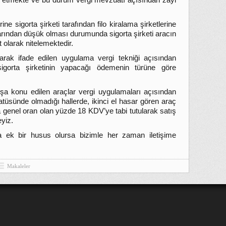
e etmekte ve bu durum vergi mevzuatı açısından zayi
ine sigorta şirketi tarafından filo kiralama şirketlerine
arından düşük olması durumunda sigorta şirketi aracın
 olarak nitelemektedir.
olarak ifade edilen uygulama vergi tekniği açısından
igorta şirketinin yapacağı ödemenin türüne göre
şa konu edilen araçlar vergi uygulamaları açısından
atüsünde olmadığı hallerde, ikinci el hasar gören araç
a genel oran olan yüzde 18 KDV’ye tabi tutularak satış
yiz.
a ek bir husus olursa bizimle her zaman iletişime
Makaleler