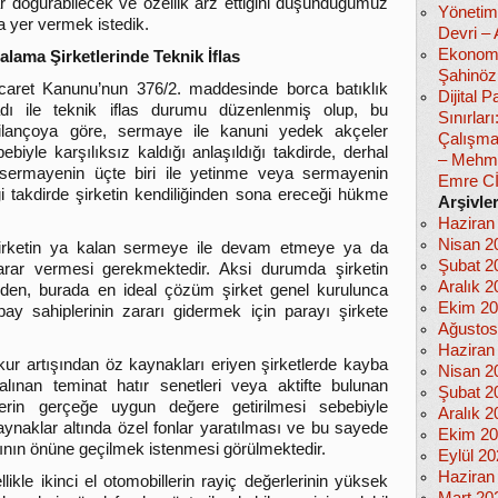
r doğurabilecek ve özellik arz ettiğini düşündüğümüz
Yönetim
a yer vermek istedik.
Devri –
Ekonomi
ralama Şirketlerinde Teknik İflas
Şahinöz
caret Kanunu’nun 376/2. maddesinde borca batıklık
Dijital
adı ile teknik iflas durumu düzenlenmiş olup, bu
Sınırlar
ilançoya göre, sermaye ile kanuni yedek akçeler
Çalışma
ebiyle karşılıksız kaldığı anlaşıldığı takdirde, derhal
– Mehm
, sermayenin üçte biri ile yetinme veya sermayenin
Emre C
takdirde şirketin kendiliğinden sona ereceği hükme
Arşivle
Haziran
Nisan 2
şirketin ya kalan sermeye ile devam etmeye ya da
Şubat 2
ar vermesi gerekmektedir. Aksi durumda şirketin
Aralık 2
en, burada en ideal çözüm şirket genel kurulunca
Ekim 2
ay sahiplerinin zararı gidermek için parayı şirkete
Ağustos
Haziran
kur artışından öz kaynakları eriyen şirketlerde kayba
Nisan 2
ınan teminat hatır senetleri veya aktifte bulunan
Şubat 2
lerin gerçeğe uygun değere getirilmesi sebebiyle
Aralık 2
naklar altında özel fonlar yaratılması ve bu sayede
Ekim 2
ının önüne geçilmek istenmesi görülmektedir.
Eylül 2
Haziran
llikle ikinci el otomobillerin rayiç değerlerinin yüksek