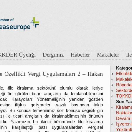
KDER Üyeliği
Dergimiz
Haberler
Makaleler
İl
Kategor
de Özellikli Vergi Uygulamaları 2 – Hakan
Etkinlikl
Makalel
Röportaj
le, filo kiralama sektörünü olumlu olarak ileriye
Sektörd
eği ön görülen ticari araçların da kiralanabilmesini
TOKKDE
acak Karayolları Yönetmeliğinin yeniden gözden
Son Yaz
mesine ilişkin gelişmeleri yazılı basından takip
Kiralam
yiz. Bu konuda temennimiz söz konusu değişikliğin
Noktala
sı ile ticari araçların da kiralanabilmesinin önünün
Devam E
ıdır. Yazımızın bu ikinci bölümünde filo kiralama
İşveren
erinin karşılaştığı bazı uygulamalardan vergisel
Yükümlü