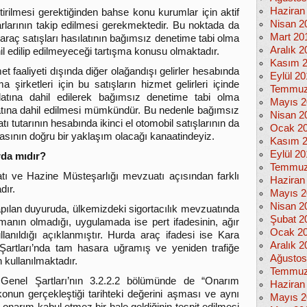
Haziran
etirilmesi gerektiğinden bahse konu kurumlar için aktif
Nisan 2
tutarlarının takip edilmesi gerekmektedir. Bu noktada da
Mart 20
 el araç satışları hasılatının bağımsız denetime tabi olma
Aralık 2
ahil edilip edilmeyeceği tartışma konusu olmaktadır.
Kasım 
met faaliyeti dışında diğer olağandışı gelirler hesabında
Eylül 2
a şirketleri için bu satışların hizmet gelirleri içinde
Temmuz
sılatına dahil edilerek bağımsız denetime tabi olma
Mayıs 2
ılatına dahil edilmesi mümkündür. Bu nedenle bağımsız
Nisan 2
tı tutarının hesabında ikinci el otomobil satışlarının da
Ocak 2
sının doğru bir yaklaşım olacağı kanaatindeyiz.
Kasım 
Eylül 2
rda mıdır?
Temmuz
ı ve Hazine Müsteşarlığı mevzuatı açısından farklı
Haziran
dır.
Mayıs 2
Nisan 2
apılan duyuruda, ülkemizdeki sigortacılık mevzuatında
Şubat 2
amanın olmadığı, uygulamada ise pert ifadesinin, ağır
Ocak 2
llanıldığı açıklanmıştır. Hurda araç ifadesi ise Kara
Aralık 2
 Şartları’nda tam hasara uğramış ve yeniden trafiğe
Ağustos
 kullanılmaktadır.
Temmuz
 Genel Şartları’nın 3.2.2.2 bölümünde de “Onarım
Haziran
ikonun gerçekleştiği tarihteki değerini aşması ve aynı
Mayıs 2