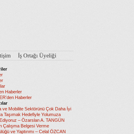
etişim
İş Ortağı Üyeliği
iler
er
er
lar
en Haberler
R'den Haberler
ılar
a ve Mobilite Sektörünü Çok Daha İyi
ra Taşımak Hedefiyle Yolumuza
diyoruz – Özarslan A. TANGÜN
in Çalışma Belgesi Verme
lüğü ve Yaptırımı – Celal ÖZCAN