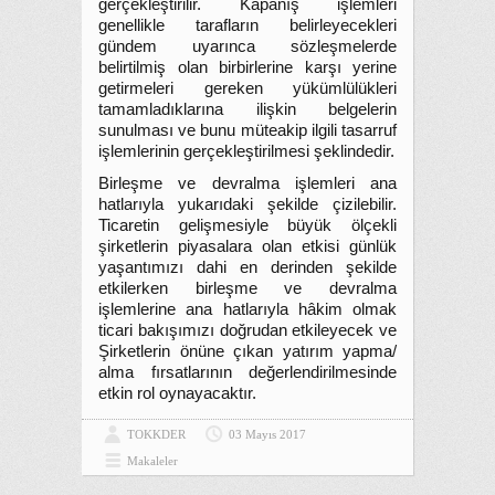
gerçekleştirilir. Kapanış işlemleri
genellikle tarafların belirleyecekleri
gündem uyarınca sözleşmelerde
belirtilmiş olan birbirlerine karşı yerine
getirmeleri gereken yükümlülükleri
tamamladıklarına ilişkin belgelerin
sunulması ve bunu müteakip ilgili tasarruf
işlemlerinin gerçekleştirilmesi şeklindedir.
Birleşme ve devralma işlemleri ana
hatlarıyla yukarıdaki şekilde çizilebilir.
Ticaretin gelişmesiyle büyük ölçekli
şirketlerin piyasalara olan etkisi günlük
yaşantımızı dahi en derinden şekilde
etkilerken birleşme ve devralma
işlemlerine ana hatlarıyla hâkim olmak
ticari bakışımızı doğrudan etkileyecek ve
Şirketlerin önüne çıkan yatırım yapma/
alma fırsatlarının değerlendirilmesinde
etkin rol oynayacaktır.
TOKKDER
03 Mayıs 2017
Makaleler