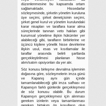
düzenlenmesine bu kapsamda ortam
sağlamaktadır. Hissedarlar
sözleşmesinde, şirketin yönetim kuruluna
üye seçimi, şirket denetçisinin seçimi,
şirket genel kurul ve yönetim kurulundaki
karar nisapları ve taraflara karar alma
süreçlerinde tanınan veto hakları gibi
kurumsal yönetime ilişkin hükümler yer
alabileceği gibi, tarafların birbirlerine ve
üçüncü kişilere yönelik hisse devirlerine
ilişkin usul, esas ve kısıtlamalar ile
taraflar arasında belirli şartlarda
gerçekleştirilmesi planlanan hisse
alım/satım opsiyonları da yer alır.
Söz konusu birleşme devralma işleminin
doğasına göre, sözleşmelerin imza günü
ve Kapanış aynı gün içinde
tamamlanabileceği gibi imza safhası ve
Kapanışın farklı günlerde gerçekleşmesi
de söz konusu olabilir. Bu durum
Kapanışın gerçekleşmesi için alınması
gereken izinlerin veya tamamlanması
gereken birtakım ön koşulların olup