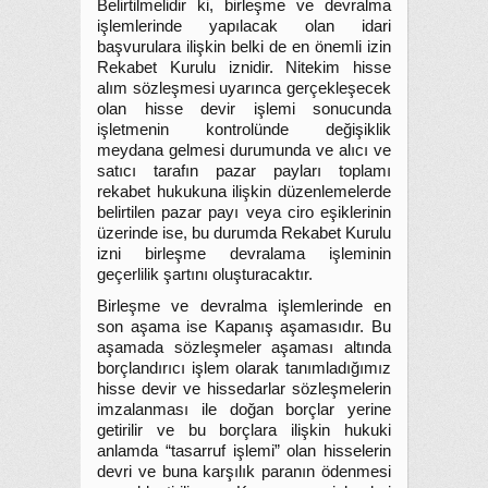
Belirtilmelidir ki, birleşme ve devralma
işlemlerinde yapılacak olan idari
başvurulara ilişkin belki de en önemli izin
Rekabet Kurulu iznidir. Nitekim hisse
alım sözleşmesi uyarınca gerçekleşecek
olan hisse devir işlemi sonucunda
işletmenin kontrolünde değişiklik
meydana gelmesi durumunda ve alıcı ve
satıcı tarafın pazar payları toplamı
rekabet hukukuna ilişkin düzenlemelerde
belirtilen pazar payı veya ciro eşiklerinin
üzerinde ise, bu durumda Rekabet Kurulu
izni birleşme devralama işleminin
geçerlilik şartını oluşturacaktır.
Birleşme ve devralma işlemlerinde en
son aşama ise Kapanış aşamasıdır. Bu
aşamada sözleşmeler aşaması altında
borçlandırıcı işlem olarak tanımladığımız
hisse devir ve hissedarlar sözleşmelerin
imzalanması ile doğan borçlar yerine
getirilir ve bu borçlara ilişkin hukuki
anlamda “tasarruf işlemi” olan hisselerin
devri ve buna karşılık paranın ödenmesi