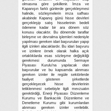
olmasına göre şekillenir. İmza ve
Kapanışın farklı günlerde gerçekleşmesi
halinde, sözleşmelerin imza safhası
akabinde Kapanış günü hisse devirleri
gerçekleşip satış hisselerinin bedeli
ödenene kadar bir ara dönem söz
konusu olacaktır. Bu dönemde taraflar
birleşme ve devralma işlemleri nedeniyle
yapılması gereken idari başvuruları yapıp
ilgili izinleri alacaklardır. Bu idari başvuru
ve izinlere örnek olarak halka açık
ortaklıklarda esas sözleşme değişikliği
gerekmesi durumunda Sermaye
Piyasası Kurulu’na yapılacak olan
başvurular ve bu kapsamda alınması
gereken izinler ile regüle sektörlerde
faaliyet gösteren şirketlerde
gerçekleşecek hisse devirlerinin
tetiklenmesi sebebiyle ilgili mevzuatın
gerektirdiği, Enerji Piyasası Düzenleme
Kurumu ve Bankacılık Düzenleme ve
Denetleme Kurumu gibi kurumlardan
alınması gereken izinler verilebilir.