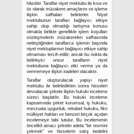
hâsıldır. Taraflar niyet mektubu ile kısa ve
öz olarak müzakere amaçlarını ve işleme
ilişkin safhaları belirlerler. Niyet
mektubunun tarafları bağlayıcı etkiye
sahip olup olmadığı tartışma konusu
olmakla birlikte genellikle işlem koşulları
sözleşmelerin müzakereleri safhasında
netleştiğinden taraflarca işlemin başında
niyet mektuplarının bağlayıcı etkiye sahip
olmaması tercih edilir; ancak bu nokta da
belirleyici unsur tarafların niyet
mektubuna bağlayıcı etki verme ya da
vermemeye ilişkin iradeleri olacaktır.
Taraflar oluşturulacak yapıyı niyet
mektubu ile belirledikten sonra hisseleri
devralacak şirkete ilişkin hukuki inceleme
süreci başlatılır. Bu hukuki inceleme
kapsamında şirket kurumsal, iş hukuku,
mevzuata uygunluk, rekabet hukuku, fikri
mülkiyet hakları ve benzeri birçok açıdan
incelemeye tabi tutulur. Bu incelemenin
öncelikli amacı şirketin adeta “bir resmini
çekmek” ve hisselerin satış bedelini