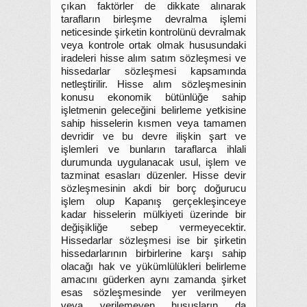
çıkan faktörler de dikkate alınarak
tarafların birleşme devralma işlemi
neticesinde şirketin kontrolünü devralmak
veya kontrole ortak olmak hususundaki
iradeleri hisse alım satım sözleşmesi ve
hissedarlar sözleşmesi kapsamında
netleştirilir. Hisse alım sözleşmesinin
konusu ekonomik bütünlüğe sahip
işletmenin geleceğini belirleme yetkisine
sahip hisselerin kısmen veya tamamen
devridir ve bu devre ilişkin şart ve
işlemleri ve bunların taraflarca ihlali
durumunda uygulanacak usul, işlem ve
tazminat esasları düzenler. Hisse devir
sözleşmesinin akdi bir borç doğurucu
işlem olup Kapanış gerçekleşinceye
kadar hisselerin mülkiyeti üzerinde bir
değişikliğe sebep vermeyecektir.
Hissedarlar sözleşmesi ise bir şirketin
hissedarlarının birbirlerine karşı sahip
olacağı hak ve yükümlülükleri belirleme
amacını güderken aynı zamanda şirket
esas sözleşmesinde yer verilmeyen
veya verilemeyen hususların da