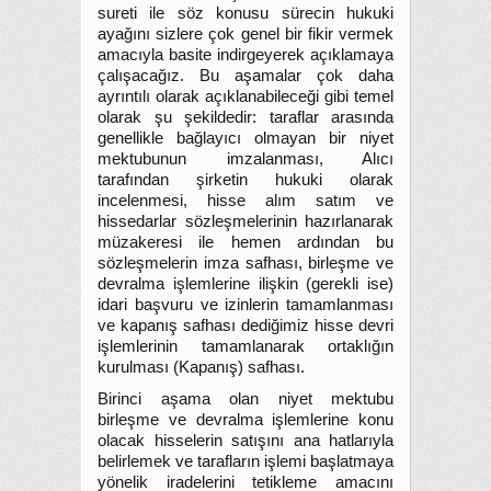
sureti ile söz konusu sürecin hukuki
ayağını sizlere çok genel bir fikir vermek
amacıyla basite indirgeyerek açıklamaya
çalışacağız. Bu aşamalar çok daha
ayrıntılı olarak açıklanabileceği gibi temel
olarak şu şekildedir: taraflar arasında
genellikle bağlayıcı olmayan bir niyet
mektubunun imzalanması, Alıcı
tarafından şirketin hukuki olarak
incelenmesi, hisse alım satım ve
hissedarlar sözleşmelerinin hazırlanarak
müzakeresi ile hemen ardından bu
sözleşmelerin imza safhası, birleşme ve
devralma işlemlerine ilişkin (gerekli ise)
idari başvuru ve izinlerin tamamlanması
ve kapanış safhası dediğimiz hisse devri
işlemlerinin tamamlanarak ortaklığın
kurulması (Kapanış) safhası.
Birinci aşama olan niyet mektubu
birleşme ve devralma işlemlerine konu
olacak hisselerin satışını ana hatlarıyla
belirlemek ve tarafların işlemi başlatmaya
yönelik iradelerini tetikleme amacını