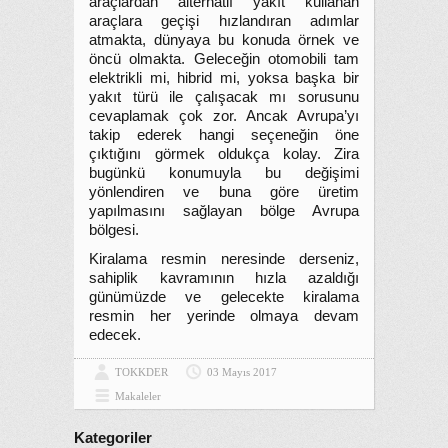
araçlardan alternatif yakıt kullanan
araçlara geçişi hızlandıran adımlar
atmakta, dünyaya bu konuda örnek ve
öncü olmakta. Geleceğin otomobili tam
elektrikli mi, hibrid mi, yoksa başka bir
yakıt türü ile çalışacak mı sorusunu
cevaplamak çok zor. Ancak Avrupa’yı
takip ederek hangi seçeneğin öne
çıktığını görmek oldukça kolay. Zira
bugünkü konumuyla bu değişimi
yönlendiren ve buna göre üretim
yapılmasını sağlayan bölge Avrupa
bölgesi.
Kiralama resmin neresinde derseniz,
sahiplik kavramının hızla azaldığı
günümüzde ve gelecekte kiralama
resmin her yerinde olmaya devam
edecek.
TOKKDER
03 Mayıs 2017
Makaleler
Kategoriler