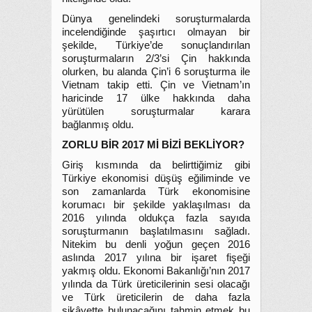
Dünya genelindeki soruşturmalarda
incelendiğinde şaşırtıcı olmayan bir
şekilde, Türkiye’de sonuçlandırılan
soruşturmaların 2/3’si Çin hakkında
olurken, bu alanda Çin’i 6 soruşturma ile
Vietnam takip etti. Çin ve Vietnam’ın
haricinde 17 ülke hakkında daha
yürütülen soruşturmalar karara
bağlanmış oldu.
ZORLU BİR 2017 Mİ BİZİ BEKLİYOR?
Giriş kısmında da belirttiğimiz gibi
Türkiye ekonomisi düşüş eğiliminde ve
son zamanlarda Türk ekonomisine
korumacı bir şekilde yaklaşılması da
2016 yılında oldukça fazla sayıda
soruşturmanın başlatılmasını sağladı.
Nitekim bu denli yoğun geçen 2016
aslında 2017 yılına bir işaret fişeği
yakmış oldu. Ekonomi Bakanlığı’nın 2017
yılında da Türk üreticilerinin sesi olacağı
ve Türk üreticilerin de daha fazla
şikâyette bulunacağını tahmin etmek bu