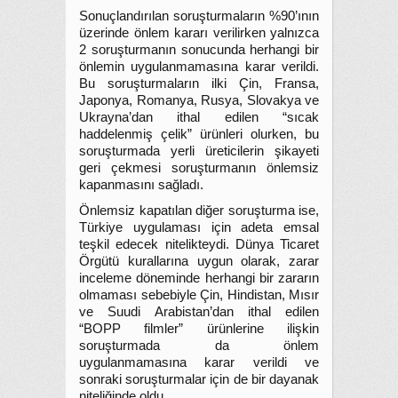
Sonuçlandırılan soruşturmaların %90’ının
üzerinde önlem kararı verilirken yalnızca
2 soruşturmanın sonucunda herhangi bir
önlemin uygulanmamasına karar verildi.
Bu soruşturmaların ilki Çin, Fransa,
Japonya, Romanya, Rusya, Slovakya ve
Ukrayna’dan ithal edilen “sıcak
haddelenmiş çelik” ürünleri olurken, bu
soruşturmada yerli üreticilerin şikayeti
geri çekmesi soruşturmanın önlemsiz
kapanmasını sağladı.
Önlemsiz kapatılan diğer soruşturma ise,
Türkiye uygulaması için adeta emsal
teşkil edecek nitelikteydi. Dünya Ticaret
Örgütü kurallarına uygun olarak, zarar
inceleme döneminde herhangi bir zararın
olmaması sebebiyle Çin, Hindistan, Mısır
ve Suudi Arabistan’dan ithal edilen
“BOPP filmler” ürünlerine ilişkin
soruşturmada da önlem
uygulanmamasına karar verildi ve
sonraki soruşturmalar için de bir dayanak
niteliğinde oldu.