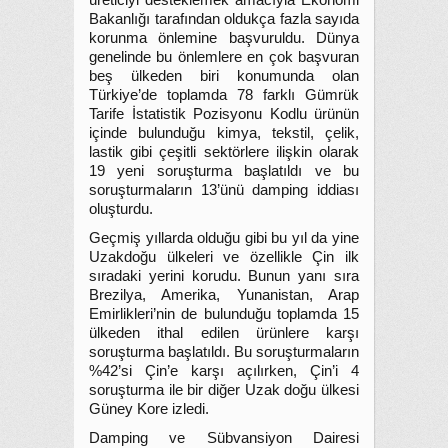
üreticiyi desteklemek amacıyla Ekonomi
Bakanlığı tarafından oldukça fazla sayıda
korunma önlemine başvuruldu. Dünya
genelinde bu önlemlere en çok başvuran
beş ülkeden biri konumunda olan
Türkiye’de toplamda 78 farklı Gümrük
Tarife İstatistik Pozisyonu Kodlu ürünün
içinde bulunduğu kimya, tekstil, çelik,
lastik gibi çeşitli sektörlere ilişkin olarak
19 yeni soruşturma başlatıldı ve bu
soruşturmaların 13’ünü damping iddiası
oluşturdu.
Geçmiş yıllarda olduğu gibi bu yıl da yine
Uzakdoğu ülkeleri ve özellikle Çin ilk
sıradaki yerini korudu. Bunun yanı sıra
Brezilya, Amerika, Yunanistan, Arap
Emirlikleri’nin de bulunduğu toplamda 15
ülkeden ithal edilen ürünlere karşı
soruşturma başlatıldı. Bu soruşturmaların
%42’si Çin’e karşı açılırken, Çin’i 4
soruşturma ile bir diğer Uzak doğu ülkesi
Güney Kore izledi.
Damping ve Sübvansiyon Dairesi