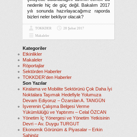
nedenle hiç de güç değil. Bakalım 2017
yılı sonunda hazırlayacağımız raporda
bizleri neler bekliyor olacak?
TOKKDER
28 Şubat 2017
Makaleler
Kategoriler
Etkinlikler
Makaleler
Röportajlar
Sektörden Haberler
TOKKDER'den Haberler
Son Yazılar
Kiralama ve Mobilite Sektörünü Çok Daha İyi
Noktalara Taşımak Hedefiyle Yolumuza
Devam Ediyoruz – Özarslan A. TANGÜN
İşverenin Çalışma Belgesi Verme
Yükümlülüğü ve Yaptırımı – Celal ÖZCAN
Yönetim İç Yönergesi ve Yönetim Yetkisinin
Devri – Av. Duygu TURGUT
Ekonomik Görünüm & Piyasalar – Erkin
Şahinöz