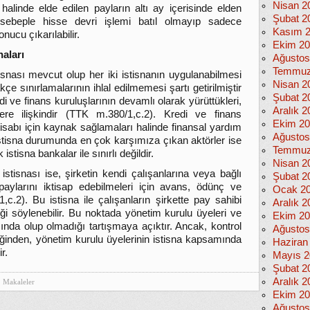
Nisan 2
halinde elde edilen payların altı ay içerisinde elden
Şubat 2
 sebeple hisse devri işlemi batıl olmayıp sadece
Kasım 
nucu çıkarılabilir.
Ekim 2
naları
Ağustos
Temmuz
isnası mevcut olup her iki istisnanın uygulanabilmesi
Nisan 2
çe sınırlamalarının ihlal edilmemesi şartı getirilmiştir
Şubat 2
di ve finans kuruluşlarının devamlı olarak yürüttükleri,
Aralık 2
ere ilişkindir (TTK m.380/1,c.2). Kredi ve finans
Ekim 2
ktisabı için kaynak sağlamaları halinde finansal yardım
Ağustos
istisna durumunda en çok karşımıza çıkan aktörler ise
Temmuz
stisna bankalar ile sınırlı değildir.
Nisan 2
istisnası ise, şirketin kendi çalışanlarına veya bağlı
Şubat 2
n paylarını iktisap edebilmeleri için avans, ödünç ve
Ocak 2
c.2). Bu istisna ile çalışanların şirkette pay sahibi
Aralık 2
iği söylenebilir. Bu noktada yönetim kurulu üyeleri ve
Ekim 2
nda olup olmadığı tartışmaya açıktır. Ancak, kontrol
Ağustos
ğinden, yönetim kurulu üyelerinin istisna kapsamında
Haziran
r.
Mayıs 2
Şubat 2
Aralık 2
Makaleler
Ekim 2
Ağustos