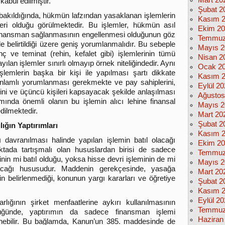
Mart 20
kabul edilmiştir.
Şubat 2
kıldığında, hükmün lafzından yasaklanan işlemlerin
Kasım 
ri olduğu görülmektedir. Bu işlemler, hükmün asıl
Ekim 2
finansman sağlanmasının engellenmesi olduğunun göz
Temmuz
 belirtildiği üzere geniş yorumlanmalıdır. Bu sebeple
Mayıs 2
e teminat (rehin, kefalet gibi) işlemlerinin tümü
Nisan 2
yılan işlemler sınırlı olmayıp örnek niteliğindedir. Aynı
Ocak 2
emlerin başka bir kişi ile yapılması şartı dikkate
Kasım 
 anlamlı yorumlanması gerekmekte ve pay sahiplerini,
Eylül 2
rini ve üçüncü kişileri kapsayacak şekilde anlaşılması
Ağustos
nda önemli olanın bu işlemin alıcı lehine finansal
Mayıs 2
dilmektedir.
Mart 20
Şubat 2
ığın Yaptırımları
Kasım 
 davranılması halinde yapılan işlemin batıl olacağı
Ekim 2
tada tartışmalı olan hususlardan birisi de sadece
Temmuz
in mi batıl olduğu, yoksa hisse devri işleminin de mi
Mayıs 2
acağı hususudur. Maddenin gerekçesinde, yasağa
Mart 20
inin belirlenmediği, konunun yargı kararları ve öğretiye
Şubat 2
Kasım 
Eylül 2
ığının şirket menfaatlerine aykırı kullanılmasının
Temmuz
üğünde, yaptırımın da sadece finansman işlemi
Haziran
nebilir. Bu bağlamda, Kanun’un 385. maddesinde de