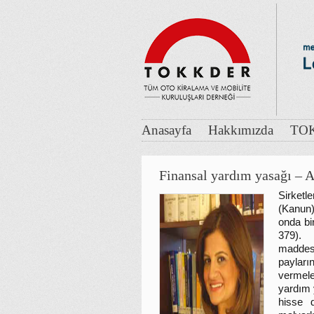
Anasayfa
Hakkımızda
TOK
Finansal yardım yasağı – 
Sirketl
(Kanun)
onda bi
379). 
maddesi
payları
vermele
yardım y
hisse d