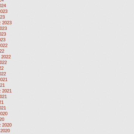
24
024
2023
023
 2023
023
023
023
2022
022
 2022
022
22
022
2021
021
 2021
021
21
021
2020
020
 2020
 2020