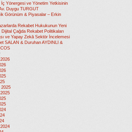
 İç Yönergesi ve Yönetim Yetkisinin
 Av. Duygu TURGUT
k Görünüm & Piyasalar – Erkin
 Pazarlarda Rekabet Hukukunun Yeni
ı: Dijital Çağda Rekabet Politikaları
sı ve Yapay Zekâ Sektör İncelemesi
et SALAN & Duruhan AYDINLI &
İCOS
r
 2026
026
026
025
025
 2025
 2025
025
025
024
024
024
 2024