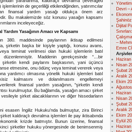
ığından yararlanma, kaldıraçlı devralma (leveraged
Yönetim
 işlemlerinin de geçerliliği etkilendiğinden, yatırımcılar
Devri –
dan finansal yardım yasağı oldukça önem arz
Ekonomi
edir. Bu makalemizde söz konusu yasağın kapsamı
Şahinöz
rımlarını inceleyeceğiz.
Dijital
Sınırlar
al Yardım Yasağının Amacı ve Kapsamı
Çalışma
un 380. maddesinde paylarının iktisap edilmesi
– Mehm
a, şirketin başka bir kişiyle yaptığı, konusu avans,
Emre C
eya teminat verilmesi olan hukuki işlemlerin batıl
Arşivle
ı düzenlenmiştir. Maddenin gerekçesinde “…bir
Haziran
şirketin kendi paylarını başkasının, yani üçüncü
Nisan 2
 finanse etmesine, onu ödünç veya teminat vererek veya
Şubat 2
ona yardımcı olmasına yönelik hukuki işlemleri batıl
Aralık 2
isiz kalmasını ve dolanılmasını engellemeyi
Ekim 2
erilerek finansal yardım yasağının, “şirketin kendi
Ağustos
lantısı kurulmuştur. Bu bağlamda, yasağın amacı şirket
Haziran
esileyle şirket alacaklılarının ve diğer hissedarların
Nisan 2
Şubat 2
Aralık 2
ni esasen İngiliz Hukuku’nda bulmuştur, zira Birinci
Ekim 2
rket kaldıraçlı devralma işlemleri ile pay iktisabında
Eylül 2
onomik krizde batmıştır. Bunun üzerine, finansal
Haziran
 ikinci şirketler hukuku yönergesinde de benimsenmiş