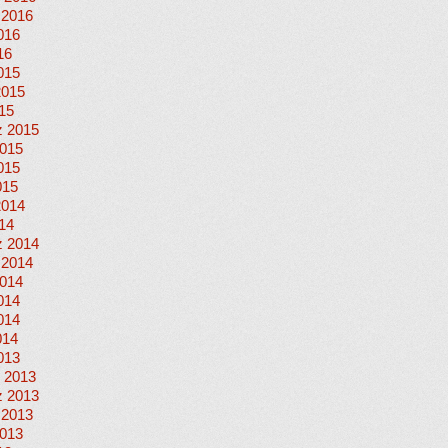
 2016
016
16
015
2015
015
 2015
015
015
015
2014
014
 2014
 2014
014
014
014
014
013
 2013
 2013
 2013
013