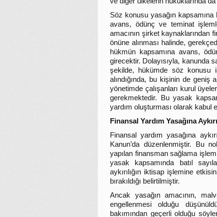
ve diğer ülkelerin hukuklarında da 
Söz konusu yasağın kapsamına ba
avans, ödünç ve teminat işlemle
amacının şirket kaynaklarından 
önüne alınması halinde, gerekçede
hükmün kapsamına avans, ödünç v
girecektir. Dolayısıyla, kanunda sa
şekilde, hükümde söz konusu işl
alındığında, bu kişinin de geniş
yönetimde çalışanları kurul üyele
gerekmektedir. Bu yasak kapsamı
yardım oluşturması olarak kabul e
Finansal Yardım Yasağına Aykırıl
Finansal yardım yasağına aykırı
Kanun’da düzenlenmiştir. Bu nok
yapılan finansman sağlama işlemin
yasak kapsamında batıl sayıl
aykırılığın iktisap işlemine etkis
bırakıldığı belirtilmiştir.
Ancak yasağın amacının, malvarl
engellenmesi olduğu düşünüld
bakımından geçerli olduğu söyle