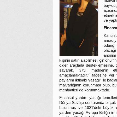
malvarl
buy-out)
açısın
etmekt
ve yaptı
Finans
Kanun’
amacıyl
ödünç v
olacağ
anonim 
kişinin satın alabilmesi için onu
diğer araçlarla desteklemesine, 
sayarak, 379. maddenin etk
amaçlamaktadır.” ifadesine yer v
paylarını iktisabı yasağı” ile bağ
malvarlığının korunması olup, bu v
menfaatleri de korunmaktadır.
Finansal yardım yasağı temelleri
Dünya Savaşı sonrasında birçok şi
bulunmuş ve 1921’deki büyük ek
yardım yasağı Avrupa Birliği’nin