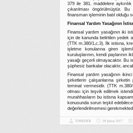
379 ile 381. maddelere aykırılık 
çıkarılması öngörülmüştür. Bu
finansman işleminin batıl olduğu so
Finansal Yardım Yasağının İstis
Finansal yardım yasağının iki ist
için de kanunda belirtilen yedek ak
(TTK m.380/1,c.3). İlk istisna, kre
işletme konularına giren işleml
kuruluşlarının, kendi paylarının i
yasağı geçerli olmayacaktır. Bu 
şüphesiz bankalar olacaktır, ancak i
Finansal yardım yasağının ikinci 
şirketlerin çalışanlarına şirketi
teminat vermesidir. (TTK m.380/1,
olması için teşvik edilmek istend
murahhasların bu istisna kapsamı
konusunda sorun teşkil edebilece
değerlendirilmemesi gerekmektedi
TOKKDER
28 Şubat 2017