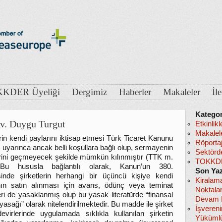
KDER Üyeliği
Dergimiz
Haberler
Makaleler
İl
Kategor
Av. Duygu Turgut
Etkinlikl
Makalel
erin kendi paylarını iktisap etmesi Türk Ticaret Kanunu
Röportaj
 uyarınca ancak belli koşullara bağlı olup, sermayenin
Sektörd
rini geçmeyecek şekilde mümkün kılınmıştır (TTK m.
TOKKDE
Bu hususla bağlantılı olarak, Kanun’un 380.
Son Yaz
nde şirketlerin herhangi bir üçüncü kişiye kendi
Kiralam
nın satın alınması için avans, ödünç veya teminat
Noktala
ri de yasaklanmış olup bu yasak literatürde “finansal
Devam E
asağı” olarak nitelendirilmektedir. Bu madde ile şirket
İşveren
evirlerinde uygulamada sıklıkla kullanılan şirketin
Yükümlü