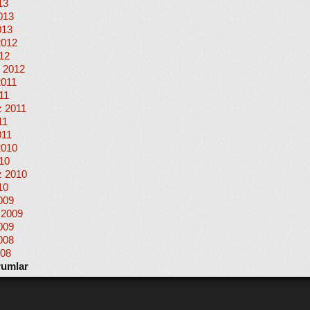
13
013
013
2012
012
 2012
2011
11
 2011
11
011
2010
010
 2010
10
009
 2009
009
008
008
rumlar