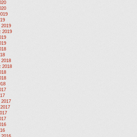
020
020
2019
019
 2019
 2019
019
019
018
018
 2018
 2018
018
018
018
017
017
 2017
 2017
017
017
016
016
 2016