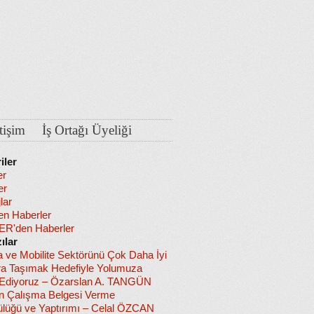
etişim
İş Ortağı Üyeliği
iler
er
er
lar
en Haberler
R'den Haberler
ılar
a ve Mobilite Sektörünü Çok Daha İyi
ra Taşımak Hedefiyle Yolumuza
diyoruz – Özarslan A. TANGÜN
in Çalışma Belgesi Verme
lüğü ve Yaptırımı – Celal ÖZCAN