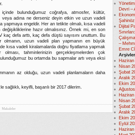
Yönetim
r.
Devri –
 içinde bulunduğumuz coğrafya, atmosfer, kültür,
Ekonomi
 veya adına ne derseniz deyin etkin ve uzun vadeli
Şahinöz
a yapmaya engeldir. Her an tetikte olmalı, kısa vadeli
Dijital
n değişikliklerine hazır olmalısınız. Örnek mi, en son
Sınırlar
V kaç defa arttı, kaç defa düştü sayısını unuttum. Bu
Çalışma
ilir olmanın, uzun vadeli plan yapmanın en büyük
– Mehm
e kısa vadeli kiralamalarda doğru fiyatlama yapmak
Emre C
ilir olması, tahminlerinizin gerçekleşmelerden çok
Arşivle
ulunduğumuz bu ortamda bu sapmalar artı veya eksi
Haziran
Nisan 2
Şubat 2
nmanın az olduğu, uzun vadeli planlamaların daha
Aralık 2
Ekim 2
 sağlıklı, keyifli, başarılı bir 2017 dilerim.
Ağustos
Haziran
Nisan 2
Şubat 2
Makaleler
Aralık 2
Ekim 2
Eylül 2
Haziran