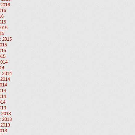
 2016
016
16
015
2015
015
 2015
015
015
015
2014
014
 2014
 2014
014
014
014
014
013
 2013
 2013
 2013
013