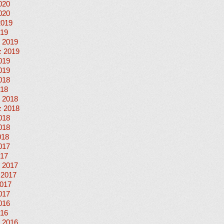
020
020
2019
019
 2019
 2019
019
019
018
018
 2018
 2018
018
018
018
017
017
 2017
 2017
017
017
016
016
 2016