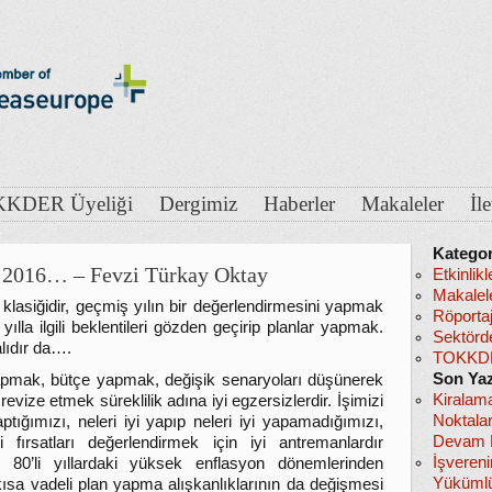
KDER Üyeliği
Dergimiz
Haberler
Makaleler
İl
Kategor
e 2016… – Fevzi Türkay Oktay
Etkinlikl
Makalel
 klasiğidir, geçmiş yılın bir değerlendirmesini yapmak
Röportaj
yılla ilgili beklentileri gözden geçirip planlar yapmak.
Sektörd
lıdır da….
TOKKDE
Son Yaz
pmak, bütçe yapmak, değişik senaryoları düşünerek
Kiralam
 revize etmek süreklilik adına iyi egzersizlerdir. İşimizi
Noktala
aptığımızı, neleri iyi yapıp neleri iyi yapamadığımızı,
Devam E
eri fırsatları değerlendirmek için iyi antremanlardır
İşveren
. 80’li yıllardaki yüksek enflasyon dönemlerinden
Yükümlü
ısa vadeli plan yapma alışkanlıklarının da değişmesi