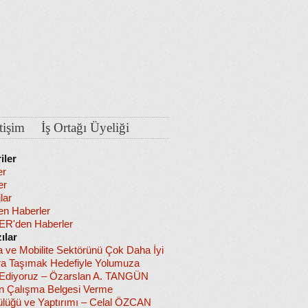
etişim
İş Ortağı Üyeliği
iler
er
er
lar
en Haberler
R'den Haberler
ılar
a ve Mobilite Sektörünü Çok Daha İyi
ra Taşımak Hedefiyle Yolumuza
diyoruz – Özarslan A. TANGÜN
in Çalışma Belgesi Verme
lüğü ve Yaptırımı – Celal ÖZCAN