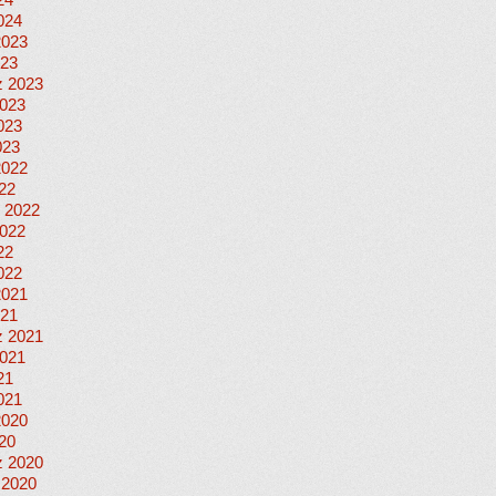
24
024
2023
023
 2023
023
023
023
2022
022
 2022
022
22
022
2021
021
 2021
021
21
021
2020
020
 2020
 2020