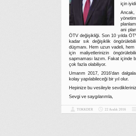
için iyidi
Ancak,
yönetim
planlam
ani pla
ÖTV değişikliği. Son 10 yılda ÖT
kadar sık değişiklik öngörüleb
düşmanı. Hem uzun vadeli, hem d
için maliyetlerinizin öngörüleb
sapmaması lazım. Fakat içinde b
çok fazla olabiliyor.
Umarım 2017, 2016’dan dalgala
kolay yapılabileceği bir yıl olur.
Hepinize bu vesileyle sevdiklerinizle
Sevgi ve saygılarımla,
TOKKDER
22 Aralık 2016