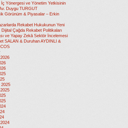
 İç Yönergesi ve Yönetim Yetkisinin
 Av. Duygu TURGUT
k Görünüm & Piyasalar – Erkin
 Pazarlarda Rekabet Hukukunun Yeni
ı: Dijital Çağda Rekabet Politikaları
sı ve Yapay Zekâ Sektör İncelemesi
et SALAN & Duruhan AYDINLI &
İCOS
r
 2026
026
026
025
025
 2025
 2025
025
025
024
024
024
 2024