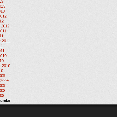
13
013
013
2012
012
 2012
2011
11
 2011
11
011
2010
010
 2010
10
009
 2009
009
008
008
rumlar