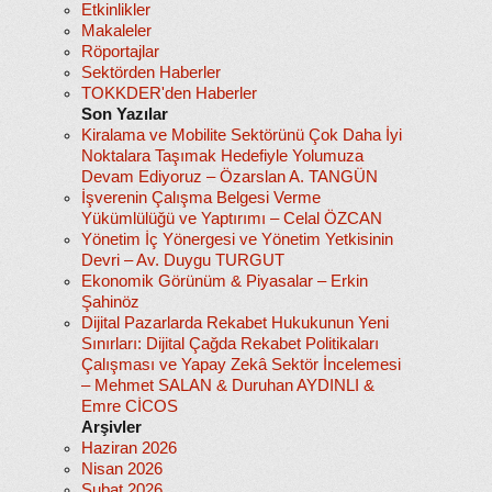
Etkinlikler
Makaleler
Röportajlar
Sektörden Haberler
TOKKDER'den Haberler
Son Yazılar
Kiralama ve Mobilite Sektörünü Çok Daha İyi
Noktalara Taşımak Hedefiyle Yolumuza
Devam Ediyoruz – Özarslan A. TANGÜN
İşverenin Çalışma Belgesi Verme
Yükümlülüğü ve Yaptırımı – Celal ÖZCAN
Yönetim İç Yönergesi ve Yönetim Yetkisinin
Devri – Av. Duygu TURGUT
Ekonomik Görünüm & Piyasalar – Erkin
Şahinöz
Dijital Pazarlarda Rekabet Hukukunun Yeni
Sınırları: Dijital Çağda Rekabet Politikaları
Çalışması ve Yapay Zekâ Sektör İncelemesi
– Mehmet SALAN & Duruhan AYDINLI &
Emre CİCOS
Arşivler
Haziran 2026
Nisan 2026
Şubat 2026