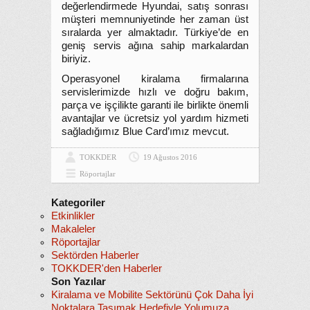
değerlendirmede Hyundai, satış sonrası
müşteri memnuniyetinde her zaman üst
sıralarda yer almaktadır. Türkiye’de en
geniş servis ağına sahip markalardan
biriyiz.
Operasyonel kiralama firmalarına
servislerimizde hızlı ve doğru bakım,
parça ve işçilikte garanti ile birlikte önemli
avantajlar ve ücretsiz yol yardım hizmeti
sağladığımız Blue Card’ımız mevcut.
TOKKDER
19 Ağustos 2016
Röportajlar
Kategoriler
Etkinlikler
Makaleler
Röportajlar
Sektörden Haberler
TOKKDER'den Haberler
Son Yazılar
Kiralama ve Mobilite Sektörünü Çok Daha İyi
Noktalara Taşımak Hedefiyle Yolumuza