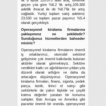
İlk 6 ayda 120.075 adet araç üreterek
geçen yıla göre %6.2 ‘lik artış,109.300
adetlik ihracat ile de %8.7’lik bir artış
sağladık. Yurtiçi toplam satış adetimiz
23.530 ve toplam pazar payımız %5.4
olarak gerçekleşti.
Operasyonel kiralama firmalarına
yaklaşımınız ne şekildedir?
Sunduğunuz hizmetlerden bahseder
misiniz?
Operasyonel kiralama firmalarını önemli
iş ortaklarımız, otomobil sektörel
gelişimine çok önemli katkılarda bulunan
aktörler olarak görmekteyiz. Sektöre
verdikleri katkı ve ağırlıklarının yıldan yıla
düzenli olarak arttığını ve daha da
artacağını düşünüyoruz. Operasyonel
kiralama firmaları, finans, sigorta, yedek
parça, lastik, ikinci el satışı gibi
sektörlerle de yakın ilişkide ve çeşitli
katma değerler yaratan bir konuma
sahipler. Batı Avrupa ve Amerika gibi
pazarlar önemli bir oranda, operasyonel