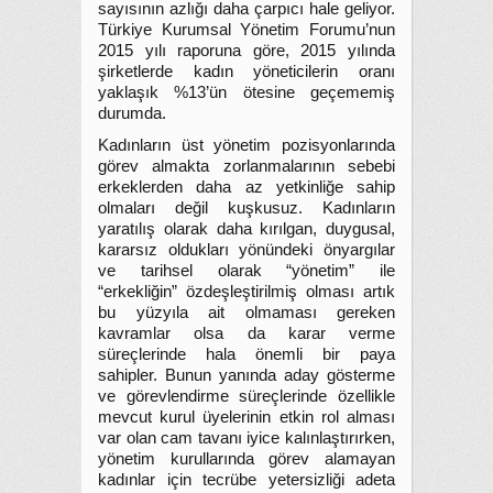
sayısının azlığı daha çarpıcı hale geliyor.
Türkiye Kurumsal Yönetim Forumu’nun
2015 yılı raporuna göre, 2015 yılında
şirketlerde kadın yöneticilerin oranı
yaklaşık %13’ün ötesine geçememiş
durumda.
Kadınların üst yönetim pozisyonlarında
görev almakta zorlanmalarının sebebi
erkeklerden daha az yetkinliğe sahip
olmaları değil kuşkusuz. Kadınların
yaratılış olarak daha kırılgan, duygusal,
kararsız oldukları yönündeki önyargılar
ve tarihsel olarak “yönetim” ile
“erkekliğin” özdeşleştirilmiş olması artık
bu yüzyıla ait olmaması gereken
kavramlar olsa da karar verme
süreçlerinde hala önemli bir paya
sahipler. Bunun yanında aday gösterme
ve görevlendirme süreçlerinde özellikle
mevcut kurul üyelerinin etkin rol alması
var olan cam tavanı iyice kalınlaştırırken,
yönetim kurullarında görev alamayan
kadınlar için tecrübe yetersizliği adeta