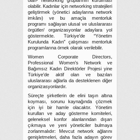
olan- networking gruplarının kurulması
olabilir. Kadınlar için networking stratejileri
geliştirmek (yönetici adaylarına network
imkânı) ve bu amaçla mentorluk
programı sağlayan ulusal ve uluslararası
örgütler/ organizasyonlar adaylara yol
göstermekte. Türkiye’de “Yönetim
Kurulunda Kadın” çalışması mentorluk
programlarına örnek olarak verilebilir.
Women Corporate Directors,
Professional Women’s Network ve
Bağımsız Kadın Direktörler Projesi yine
Türkiye’de aktif olan ve bazıları
uluslararası ağlarla da desteklenen diğer
organizasyonlardır.
Süreçte şirketlerin de elini taşın altına
koyması, sorunu kaynağında çözmek
için iyi bir hamle olacaktır. Yönetim
kurulları ve aday gösterme komiteleri,
geleneksel konfor alanlarından dışarı
çıkmaya ve yeni yöneticiler bulmaya
zorlanmalıdır: Mevcut network ağlarını
genişletmeleri, daha fazla adayın görev