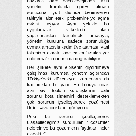
hakkıyla idare edebileceğinden fazla
yönetim kurulunda görev alması
sonucuna, yurt dışında benimsenen
tabiriyle “altın etek” problemine yol açma
riskini taşıyor. Aynı şekilde bu
uygulamalar şirketlerin olası
yaptırımlardan kurtulmak amacıyla,
yönetim kuruluna sadece zorunluluğa
uymak amacıyla kadın üye ataması, yani
tokenism olarak ifade edilen “usulen yer
doldurma” sonucunu da doğurabiliyor.
Her şirkete aynı elbisenin giydirilmeye
çalışılması kurumsal yönetim açısından
Türkiye’deki düzenleyici kurumların da
kaçındıkları bir yapı. Bu konuyu odak
alan sivil toplum kuruluşlarının dahi
zorunlu kota sistemini desteklemekten
çok sorunun içselleştirerek çözülmesi
fikrini savunduklarını görüyoruz.
Peki bu sorunu içselleştirerek
ulaşabileceğimiz sürdürülebilir çözümler
nelerdir ve bu çözümlerin faydaları neler
olacaktır?