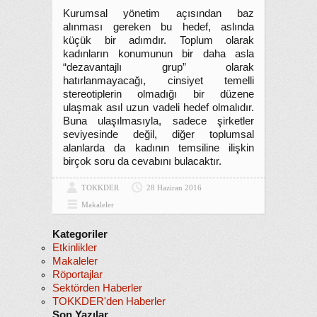
Kurumsal yönetim açısından baz
alınması gereken bu hedef, aslında
küçük bir adımdır. Toplum olarak
kadınların konumunun bir daha asla
“dezavantajlı grup” olarak
hatırlanmayacağı, cinsiyet temelli
stereotiplerin olmadığı bir düzene
ulaşmak asıl uzun vadeli hedef olmalıdır.
Buna ulaşılmasıyla, sadece şirketler
seviyesinde değil, diğer toplumsal
alanlarda da kadının temsiline ilişkin
birçok soru da cevabını bulacaktır.
TOKKDER
28 Haziran 2016
Makaleler
Kategoriler
Etkinlikler
Makaleler
Röportajlar
Sektörden Haberler
TOKKDER'den Haberler
Son Yazılar