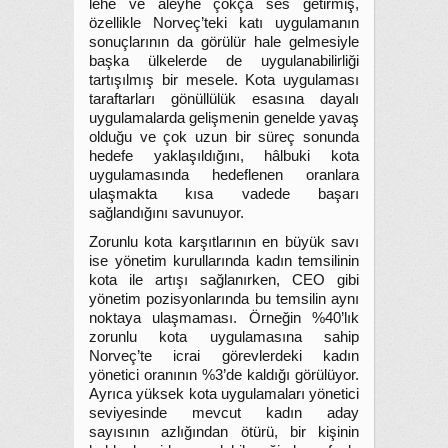
lehe ve aleyhe çokça ses getirmiş,
özellikle Norveç’teki katı uygulamanın
sonuçlarının da görülür hale gelmesiyle
başka ülkelerde de uygulanabilirliği
tartışılmış bir mesele. Kota uygulaması
taraftarları gönüllülük esasına dayalı
uygulamalarda gelişmenin genelde yavaş
olduğu ve çok uzun bir süreç sonunda
hedefe yaklaşıldığını, hâlbuki kota
uygulamasında hedeflenen oranlara
ulaşmakta kısa vadede başarı
sağlandığını savunuyor.
Zorunlu kota karşıtlarının en büyük savı
ise yönetim kurullarında kadın temsilinin
kota ile artışı sağlanırken, CEO gibi
yönetim pozisyonlarında bu temsilin aynı
noktaya ulaşmaması. Örneğin %40’lık
zorunlu kota uygulamasına sahip
Norveç’te icrai görevlerdeki kadın
yönetici oranının %3’de kaldığı görülüyor.
Ayrıca yüksek kota uygulamaları yönetici
seviyesinde mevcut kadın aday
sayısının azlığından ötürü, bir kişinin