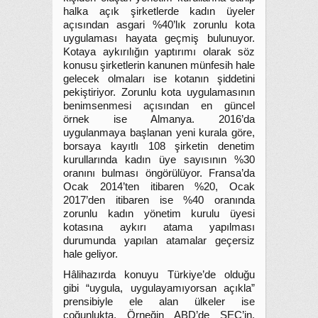
halka açık şirketlerde kadın üyeler
açısından asgari %40’lık zorunlu kota
uygulaması hayata geçmiş bulunuyor.
Kotaya aykırılığın yaptırımı olarak söz
konusu şirketlerin kanunen münfesih hale
gelecek olmaları ise kotanın şiddetini
pekiştiriyor. Zorunlu kota uygulamasının
benimsenmesi açısından en güncel
örnek ise Almanya. 2016’da
uygulanmaya başlanan yeni kurala göre,
borsaya kayıtlı 108 şirketin denetim
kurullarında kadın üye sayısının %30
oranını bulması öngörülüyor. Fransa’da
Ocak 2014’ten itibaren %20, Ocak
2017’den itibaren ise %40 oranında
zorunlu kadın yönetim kurulu üyesi
kotasına aykırı atama yapılması
durumunda yapılan atamalar geçersiz
hale geliyor.
Hâlihazırda konuyu Türkiye’de olduğu
gibi “uygula, uygulayamıyorsan açıkla”
prensibiyle ele alan ülkeler ise
çoğunlukta. Örneğin ABD’de SEC’in,