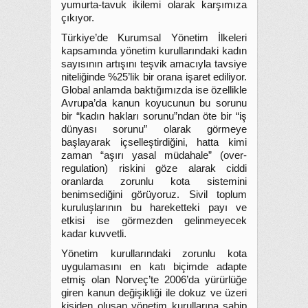
yumurta-tavuk ikilemi olarak karşımıza
çıkıyor.
Türkiye’de Kurumsal Yönetim İlkeleri
kapsamında yönetim kurullarındaki kadın
sayısının artışını teşvik amacıyla tavsiye
niteliğinde %25’lik bir orana işaret ediliyor.
Global anlamda baktığımızda ise özellikle
Avrupa’da kanun koyucunun bu sorunu
bir “kadın hakları sorunu”ndan öte bir “iş
dünyası sorunu” olarak görmeye
başlayarak içselleştirdiğini, hatta kimi
zaman “aşırı yasal müdahale” (over-
regulation) riskini göze alarak ciddi
oranlarda zorunlu kota sistemini
benimsediğini görüyoruz. Sivil toplum
kuruluşlarının bu hareketteki payı ve
etkisi ise görmezden gelinmeyecek
kadar kuvvetli.
Yönetim kurullarındaki zorunlu kota
uygulamasını en katı biçimde adapte
etmiş olan Norveç’te 2006’da yürürlüğe
giren kanun değişikliği ile dokuz ve üzeri
kişiden oluşan yönetim kurullarına sahip