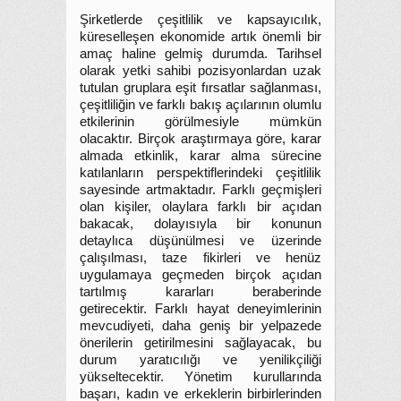
Şirketlerde çeşitlilik ve kapsayıcılık,
küreselleşen ekonomide artık önemli bir
amaç haline gelmiş durumda. Tarihsel
olarak yetki sahibi pozisyonlardan uzak
tutulan gruplara eşit fırsatlar sağlanması,
çeşitliliğin ve farklı bakış açılarının olumlu
etkilerinin görülmesiyle mümkün
olacaktır. Birçok araştırmaya göre, karar
almada etkinlik, karar alma sürecine
katılanların perspektiflerindeki çeşitlilik
sayesinde artmaktadır. Farklı geçmişleri
olan kişiler, olaylara farklı bir açıdan
bakacak, dolayısıyla bir konunun
detaylıca düşünülmesi ve üzerinde
çalışılması, taze fikirleri ve henüz
uygulamaya geçmeden birçok açıdan
tartılmış kararları beraberinde
getirecektir. Farklı hayat deneyimlerinin
mevcudiyeti, daha geniş bir yelpazede
önerilerin getirilmesini sağlayacak, bu
durum yaratıcılığı ve yenilikçiliği
yükseltecektir. Yönetim kurullarında
başarı, kadın ve erkeklerin birbirlerinden